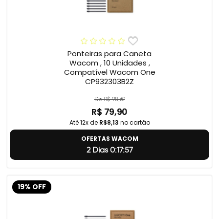
Ponteiras para Caneta
Wacom , 10 Unidades ,
Compatível Wacom One
CP932303B2Z
De R$ 98,69
R$ 79,90
Até 12x de
R$8,13
no cartão
OFERTAS WACOM
2 Dias 0:17:56
19% OFF