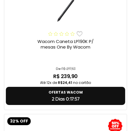
Wacom Caneta LP190K P/
mesas One By Wacom
De R$ 297,53
R$ 239,90
Até 12x de
R$24,41
no cartão
OFERTAS WACOM
2 Dias 0:17:56
32% OFF