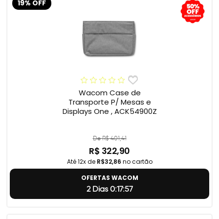
19% OFF
Wacom Case de
Transporte P/ Mesas e
Displays One , ACK54900Z
De R$ 401,41
R$ 322,90
Até 12x de
R$32,86
no cartão
OFERTAS WACOM
2 Dias 0:17:56