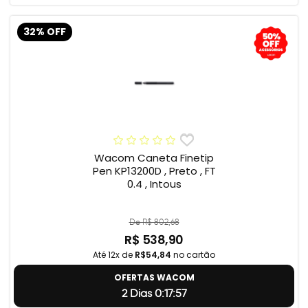
32% OFF
Wacom Caneta Finetip
Pen KP13200D , Preto , FT
0.4 , Intous
De R$ 802,68
R$ 538,90
Até 12x de
R$54,84
no cartão
OFERTAS WACOM
2 Dias 0:17:56