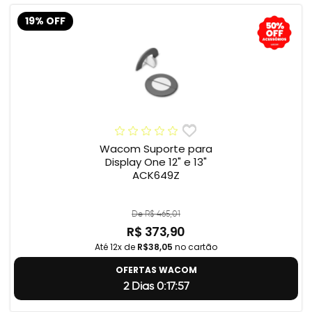
19% OFF
Wacom Suporte para
Display One 12" e 13"
ACK649Z
De R$ 465,01
R$ 373,90
Até 12x de
R$38,05
no cartão
OFERTAS WACOM
2 Dias 0:17:56