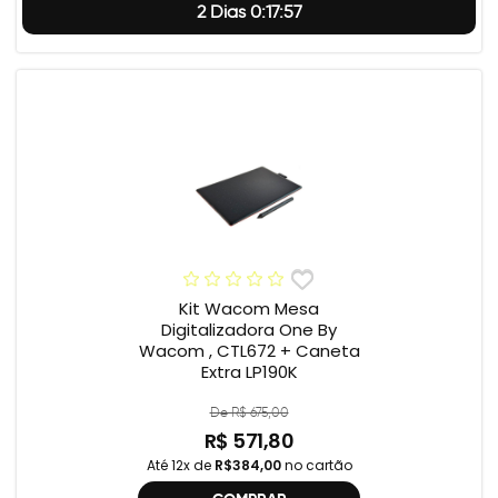
2 Dias 0:17:56
Kit Wacom Mesa
Digitalizadora One By
Wacom , CTL672 + Caneta
Extra LP190K
De R$ 675,00
R$ 571,80
Até 12x de
R$384,00
no cartão