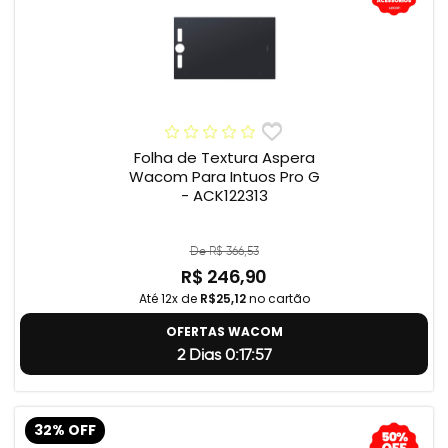
Folha de Textura Aspera
Wacom Para Intuos Pro G
- ACK122313
De R$ 366,53
R$ 246,90
Até 12x de
R$25,12
no cartão
OFERTAS WACOM
2 Dias 0:17:56
32% OFF