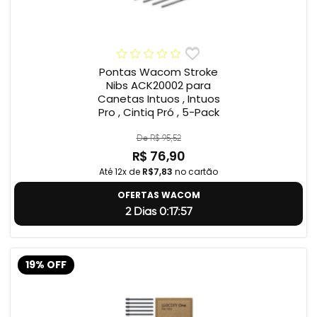
Pontas Wacom Stroke
Nibs ACK20002 para
Canetas Intuos , Intuos
Pro , Cintiq Pró , 5-Pack
De R$ 95,52
R$ 76,90
Até 12x de
R$7,83
no cartão
OFERTAS WACOM
2 Dias 0:17:56
19% OFF