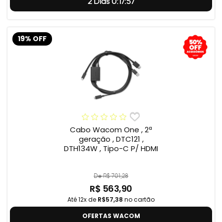
2 Dias 0:17:56
19% OFF
Cabo Wacom One , 2ª
geração , DTC121 ,
DTH134W , Tipo-C P/ HDMI
De R$ 701,28
R$ 563,90
Até 12x de
R$57,38
no cartão
OFERTAS WACOM