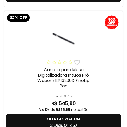
32% OFF
Caneta para Mesa
Digitalizadora Intuos Pró
Wacom KP13200D Finetip
Pen
De R$ 813,36
R$ 545,90
Até 12x de
R$55,55
no cartão
OFERTAS WACOM
2 Dias 0:17:56