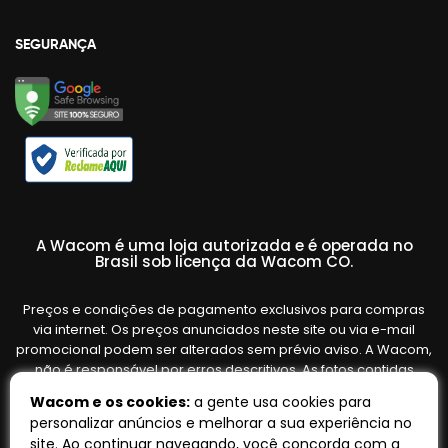
SEGURANÇA
A Wacom é uma loja autorizada e é operada no
Brasil sob licença da Wacom CO.
Preços e condições de pagamento exclusivos para compras
via internet. Os preços anunciados neste site ou via e-mail
promocional podem ser alterados sem prévio aviso. A Wacom,
não é responsável por erros descritivos. As fotos contidas
nesta página são meramente ilustrativas do produto e podem
Wacom e os cookies:
a gente usa cookies para
variar de acordo com o fornecedor/lote do fabricante. Ofertas
personalizar anúncios e melhorar a sua experiência no
válidas até o término de nossos estoques. Vendas sujeitas à
site. Ao continuar navegando, você concorda com a