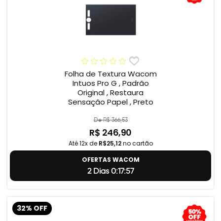
Folha de Textura Wacom
Intuos Pro G , Padrão
Original , Restaura
Sensação Papel , Preto
De R$ 366,53
R$ 246,90
Até 12x de
R$25,12
no cartão
OFERTAS WACOM
2 Dias 0:17:56
32% OFF