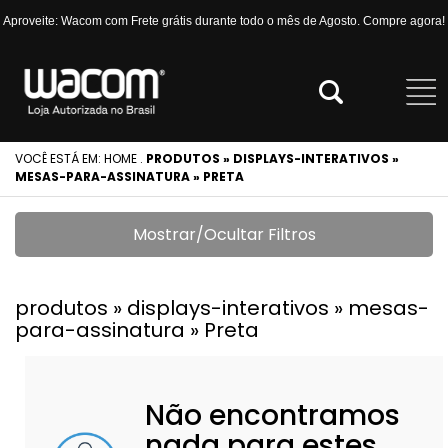
Aproveite: Wacom com Frete grátis durante todo o mês de Agosto. Compre agora!
VOCÊ ESTÁ EM:
HOME
.
PRODUTOS » DISPLAYS-INTERATIVOS »
MESAS-PARA-ASSINATURA » PRETA
Mostrar/Ocultar Filtros
produtos » displays-interativos » mesas-
para-assinatura » Preta
Não encontramos
nada para estes