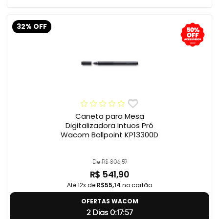
32% OFF
Caneta para Mesa
Digitalizadora Intuos Pró
Wacom Ballpoint KP13300D
De R$ 806,59
R$ 541,90
Até 12x de
R$55,14
no cartão
OFERTAS WACOM
2 Dias 0:17:56