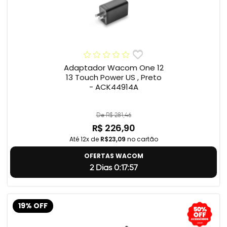
Adaptador Wacom One 12
13 Touch Power US , Preto
- ACK44914A
De R$ 281,46
R$ 226,90
Até 12x de
R$23,09
no cartão
OFERTAS WACOM
2 Dias 0:17:56
19% OFF