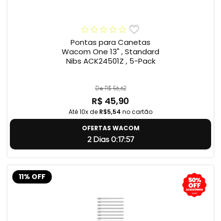
Pontas para Canetas
Wacom One 13" , Standard
Nibs ACK24501Z , 5-Pack
De R$ 56,62
R$ 45,90
Até 10x de
R$5,54
no cartão
OFERTAS WACOM
2 Dias 0:17:56
11% OFF