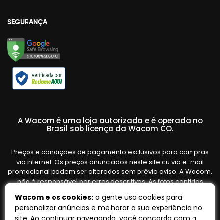
SEGURANÇA
A Wacom é uma loja autorizada e é operada no
Brasil sob licença da Wacom CO.
Preços e condições de pagamento exclusivos para compras
via internet. Os preços anunciados neste site ou via e-mail
promocional podem ser alterados sem prévio aviso. A Wacom,
não é responsável por erros descritivos. As fotos contidas
nesta página são meramente ilustrativas do produto e podem
Wacom e os cookies:
a gente usa cookies para
variar de acordo com o fornecedor/lote do fabricante. Ofertas
personalizar anúncios e melhorar a sua experiência no
válidas até o término de nossos estoques. Vendas sujeitas à
site. Ao continuar navegando, você concorda com a