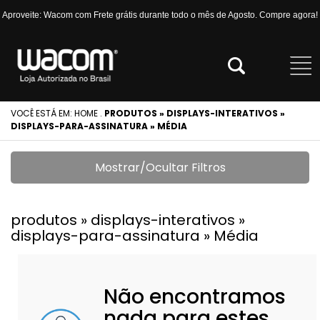
Aproveite: Wacom com Frete grátis durante todo o mês de Agosto. Compre agora!
VOCÊ ESTÁ EM:
HOME
.
PRODUTOS » DISPLAYS-INTERATIVOS »
DISPLAYS-PARA-ASSINATURA » MÉDIA
Mostrar/Ocultar Filtros
produtos » displays-interativos »
displays-para-assinatura » Média
Não encontramos
nada para estes