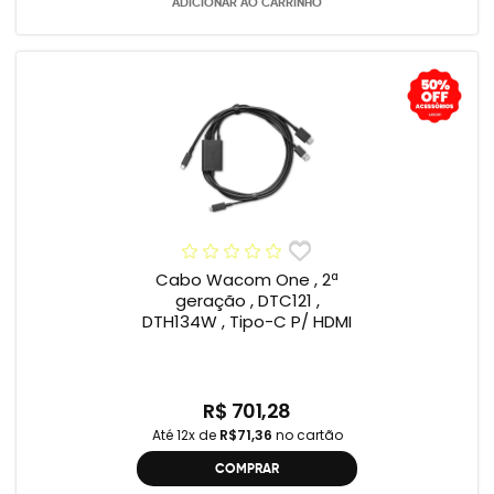
ADICIONAR AO CARRINHO
Cabo Wacom One , 2ª
geração , DTC121 ,
DTH134W , Tipo-C P/ HDMI
R$ 701,28
Até 12x de
R$71,36
no cartão
COMPRAR