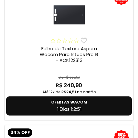
Folha de Textura Aspera
Wacom Para Intuos Pro G
- ACK122313
De R$ 366,53
R$ 240,90
Até 12x de
R$24,51
no cartão
OFERTAS WACOM
1 Dias 1:2:50
34% OFF