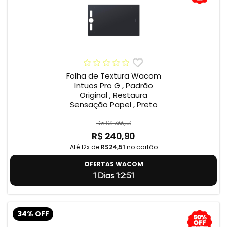
Folha de Textura Wacom
Intuos Pro G , Padrão
Original , Restaura
Sensação Papel , Preto
De R$ 366,53
R$ 240,90
Até 12x de
R$24,51
no cartão
OFERTAS WACOM
1 Dias 1:2:50
34% OFF