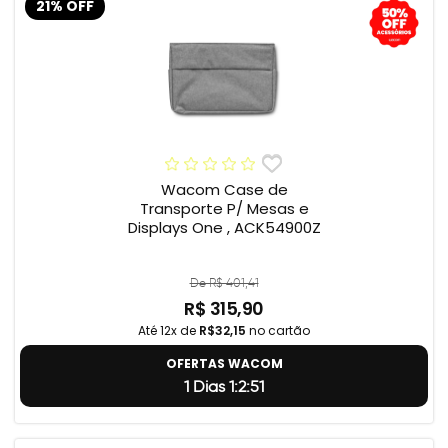
21% OFF
Wacom Case de
Transporte P/ Mesas e
Displays One , ACK54900Z
De R$ 401,41
R$ 315,90
Até 12x de
R$32,15
no cartão
OFERTAS WACOM
1 Dias 1:2:50