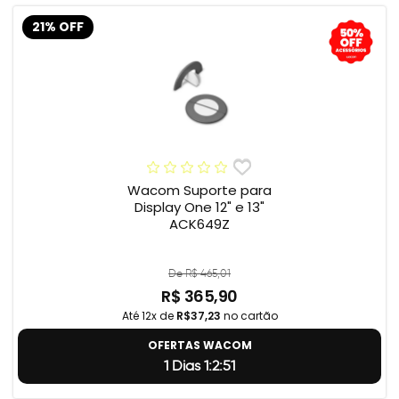
21% OFF
Wacom Suporte para
Display One 12" e 13"
ACK649Z
De R$ 465,01
R$ 365,90
Até 12x de
R$37,23
no cartão
OFERTAS WACOM
1 Dias 1:2:50