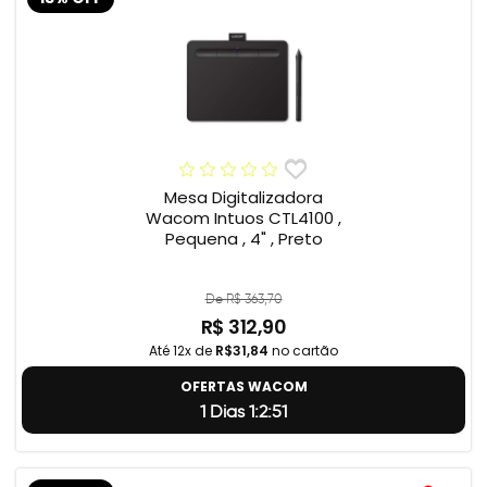
Mesa Digitalizadora
Wacom Intuos CTL4100 ,
Pequena , 4" , Preto
De R$ 363,70
R$ 312,90
Até 12x de
R$31,84
no cartão
OFERTAS WACOM
1 Dias 1:2:50