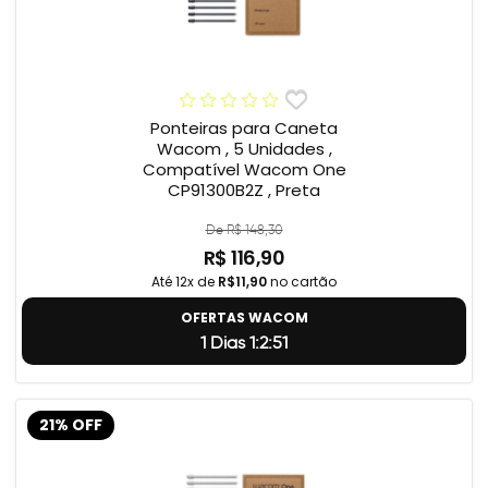
Ponteiras para Caneta
Wacom , 5 Unidades ,
Compatível Wacom One
CP91300B2Z , Preta
De R$ 148,30
R$ 116,90
Até 12x de
R$11,90
no cartão
OFERTAS WACOM
1 Dias 1:2:50
21% OFF