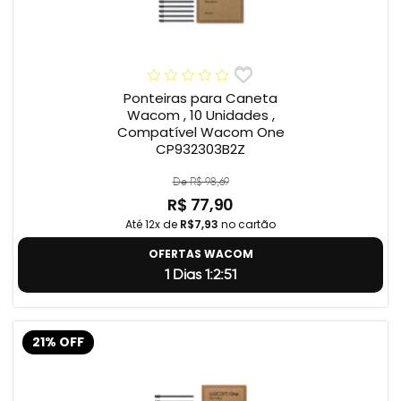
Ponteiras para Caneta
Wacom , 10 Unidades ,
Compatível Wacom One
CP932303B2Z
De R$ 98,69
R$ 77,90
Até 12x de
R$7,93
no cartão
OFERTAS WACOM
1 Dias 1:2:50
21% OFF