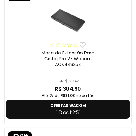
Mesa de Extensão Para
Cintiq Pro 27 Wacom
ACK44826Z
De R$ 387,42
R$ 304,90
Até 12x de
R$31,03
no cartão
OFERTAS WACOM
1 Dias 1:2:50
13% OFF