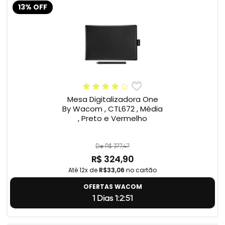
13% OFF
Mesa Digitalizadora One
By Wacom , CTL672 , Média
, Preto e Vermelho
De R$ 377,47
R$ 324,90
Até 12x de
R$33,06
no cartão
OFERTAS WACOM
1 Dias 1:2:50