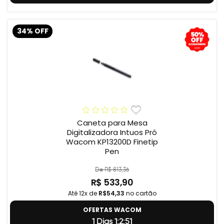
34% OFF
Caneta para Mesa
Digitalizadora Intuos Pró
Wacom KP13200D Finetip
Pen
De R$ 813,36
R$ 533,90
Até 12x de
R$54,33
no cartão
OFERTAS WACOM
1 Dias 1:2:50