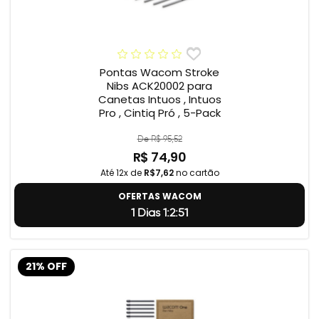
Pontas Wacom Stroke
Nibs ACK20002 para
Canetas Intuos , Intuos
Pro , Cintiq Pró , 5-Pack
De R$ 95,52
R$ 74,90
Até 12x de
R$7,62
no cartão
OFERTAS WACOM
1 Dias 1:2:50
21% OFF