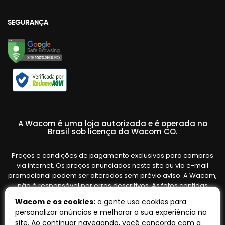
SEGURANÇA
A Wacom é uma loja autorizada e é operada no
Brasil sob licença da Wacom CO.
Preços e condições de pagamento exclusivos para compras
via internet. Os preços anunciados neste site ou via e-mail
promocional podem ser alterados sem prévio aviso. A Wacom,
não é responsável por erros descritivos. As fotos contidas
nesta página são meramente ilustrativas do produto e podem
Wacom e os cookies:
a gente usa cookies para
variar de acordo com o fornecedor/lote do fabricante. Ofertas
personalizar anúncios e melhorar a sua experiência no
válidas até o término de nossos estoques. Vendas sujeitas à
site. Ao continuar navegando, você concorda com a