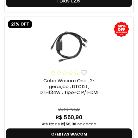
1 Dias 1:2:50
21% OFF
Cabo Wacom One , 2ª
geração , DTC121 ,
DTH134W , Tipo-C P/ HDMI
De R$ 701,28
R$ 550,90
Até 12x de
R$56,06
no cartão
OFERTAS WACOM