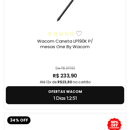
Wacom Caneta LP190K P/
mesas One By Wacom
De R$ 297,53
R$ 233,90
Até 12x de
R$23,80
no cartão
OFERTAS WACOM
1 Dias 1:2:50
34% OFF