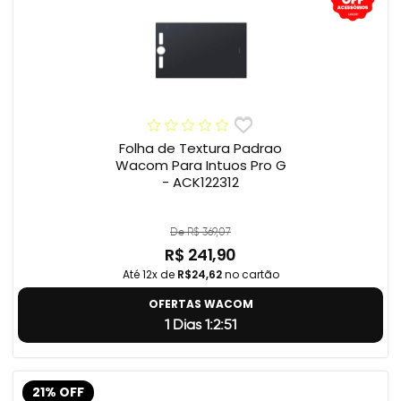
Folha de Textura Padrao
Wacom Para Intuos Pro G
- ACK122312
De R$ 369,07
R$ 241,90
Até 12x de
R$24,62
no cartão
OFERTAS WACOM
1 Dias 1:2:50
21% OFF