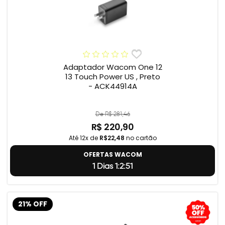
Adaptador Wacom One 12
13 Touch Power US , Preto
- ACK44914A
De R$ 281,46
R$ 220,90
Até 12x de
R$22,48
no cartão
OFERTAS WACOM
1 Dias 1:2:50
21% OFF