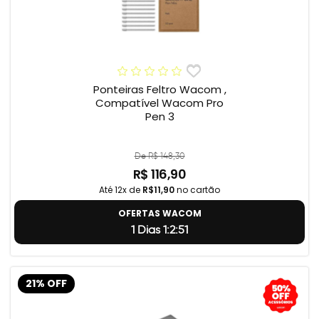
Ponteiras Feltro Wacom ,
Compatível Wacom Pro
Pen 3
De R$ 148,30
R$ 116,90
Até 12x de
R$11,90
no cartão
OFERTAS WACOM
1 Dias 1:2:50
21% OFF