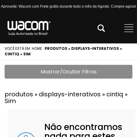
Aproveite: Wacom com Frete grátis durante todo o mês de Agosto. Compre agora!
VOCÊ ESTÁ EM:
HOME
.
PRODUTOS » DISPLAYS-INTERATIVOS »
CINTIQ » SIM
Mostrar/Ocultar Filtros
produtos » displays-interativos » cintiq »
Sim
Não encontramos
nada para estes