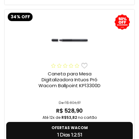
34% OFF
Caneta para Mesa
Digitalizadora Intuos Pró
Wacom Ballpoint KP13300D
De R$ 806,59
R$ 528,90
Até 12x de
R$53,82
no cartão
OFERTAS WACOM
1 Dias 1:2:50