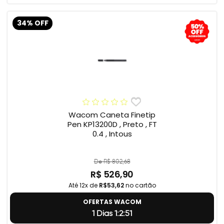
34% OFF
Wacom Caneta Finetip
Pen KP13200D , Preto , FT
0.4 , Intous
De R$ 802,68
R$ 526,90
Até 12x de
R$53,62
no cartão
OFERTAS WACOM
1 Dias 1:2:50