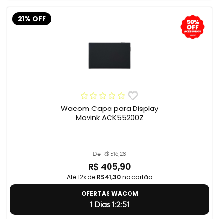
21% OFF
Wacom Capa para Display
Movink ACK55200Z
De R$ 516,28
R$ 405,90
Até 12x de
R$41,30
no cartão
OFERTAS WACOM
1 Dias 1:2:50