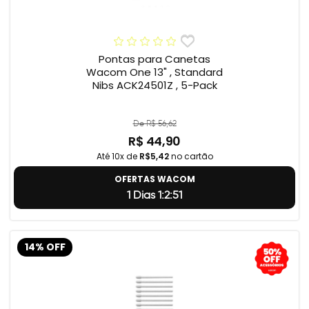
Pontas para Canetas
Wacom One 13" , Standard
Nibs ACK24501Z , 5-Pack
De R$ 56,62
R$ 44,90
Até 10x de
R$5,42
no cartão
OFERTAS WACOM
1 Dias 1:2:50
14% OFF