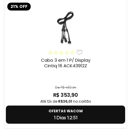
21% OFF
Cabo 3 em 1 P/ Display
Cintiq 16 ACK43912Z
De R$ 450,64
R$ 353,90
Até 12x de
R$36,01
no cartão
OFERTAS WACOM
1 Dias 1:2:50