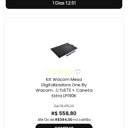
1 Dias 1:2:50
Kit Wacom Mesa
Digitalizadora One By
Wacom , CTL672 + Caneta
Extra LP190K
De R$ 675,00
R$ 558,80
Até 12x de
R$384,00
no cartão