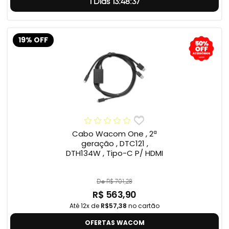
1 Dias 13:48:37
19% OFF
Cabo Wacom One , 2ª
geração , DTC121 ,
DTH134W , Tipo-C P/ HDMI
De R$ 701,28
R$ 563,90
Até 12x de
R$57,38
no cartão
OFERTAS WACOM