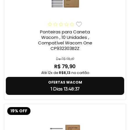
Ponteiras para Caneta
Wacom , 10 Unidades ,
Compatível Wacom One
CP932303B2Z
De R$ 98,69
R$ 79,90
Até 12x de
R$8,13
no cartão
OFERTAS WACOM
1 Dias 13:48:37
19% OFF