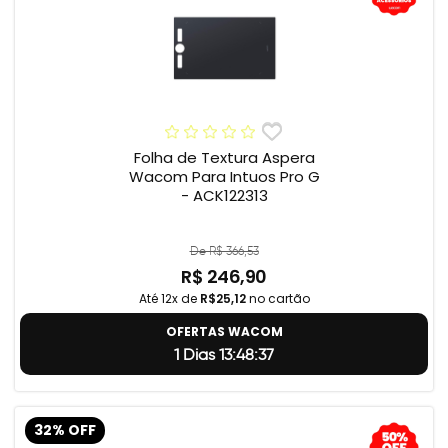
Folha de Textura Aspera
Wacom Para Intuos Pro G
- ACK122313
De R$ 366,53
R$ 246,90
Até 12x de
R$25,12
no cartão
OFERTAS WACOM
1 Dias 13:48:37
32% OFF