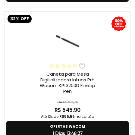
32% OFF
Caneta para Mesa
Digitalizadora Intuos Pró
Wacom KP13200D Finetip
Pen
De R$ 813,36
R$ 545,90
Até 12x de
R$55,55
no cartão
OFERTAS WACOM
1 Dias 13:48:37