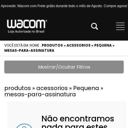
Aproveite: Wacom com Frete grátis durante todo o mês de Agosto. Compre agora!
VOCÊ ESTÁ EM:
HOME
.
PRODUTOS » ACESSORIOS » PEQUENA »
MESAS-PARA-ASSINATURA
Mostrar/Ocultar Filtros
produtos » acessorios » Pequena »
mesas-para-assinatura
Não encontramos
nada para estes