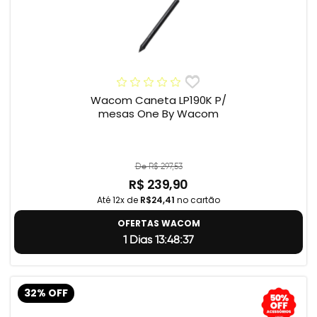
Wacom Caneta LP190K P/
mesas One By Wacom
De R$ 297,53
R$ 239,90
Até 12x de
R$24,41
no cartão
OFERTAS WACOM
1 Dias 13:48:37
32% OFF