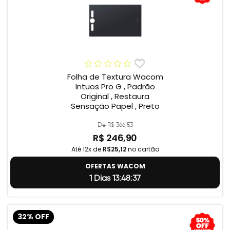
Folha de Textura Wacom
Intuos Pro G , Padrão
Original , Restaura
Sensação Papel , Preto
De R$ 366,53
R$ 246,90
Até 12x de
R$25,12
no cartão
OFERTAS WACOM
1 Dias 13:48:37
32% OFF