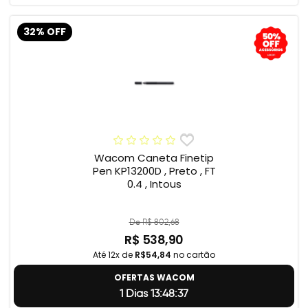
32% OFF
Wacom Caneta Finetip
Pen KP13200D , Preto , FT
0.4 , Intous
De R$ 802,68
R$ 538,90
Até 12x de
R$54,84
no cartão
OFERTAS WACOM
1 Dias 13:48:37