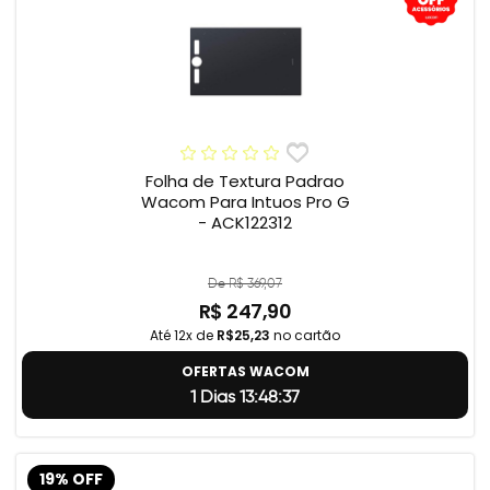
Folha de Textura Padrao
Wacom Para Intuos Pro G
- ACK122312
De R$ 369,07
R$ 247,90
Até 12x de
R$25,23
no cartão
OFERTAS WACOM
1 Dias 13:48:37
19% OFF