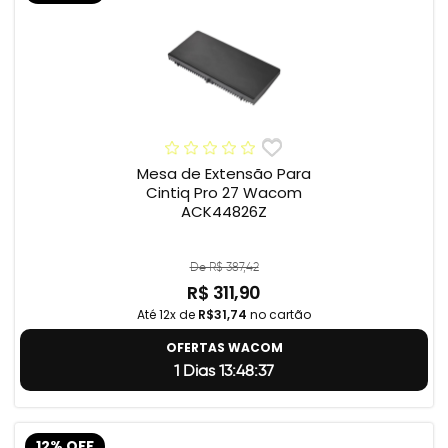
Mesa de Extensão Para
Cintiq Pro 27 Wacom
ACK44826Z
De R$ 387,42
R$ 311,90
Até 12x de
R$31,74
no cartão
OFERTAS WACOM
1 Dias 13:48:37
12% OFF