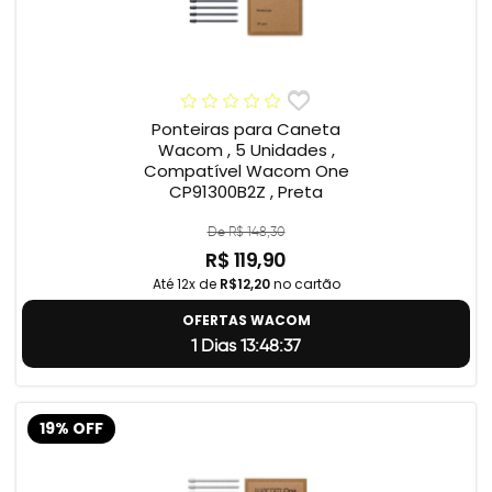
Ponteiras para Caneta
Wacom , 5 Unidades ,
Compatível Wacom One
CP91300B2Z , Preta
De R$ 148,30
R$ 119,90
Até 12x de
R$12,20
no cartão
OFERTAS WACOM
1 Dias 13:48:37
19% OFF