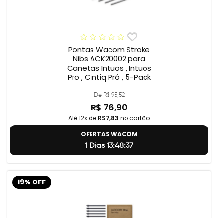
Pontas Wacom Stroke
Nibs ACK20002 para
Canetas Intuos , Intuos
Pro , Cintiq Pró , 5-Pack
De R$ 95,52
R$ 76,90
Até 12x de
R$7,83
no cartão
OFERTAS WACOM
1 Dias 13:48:37
19% OFF