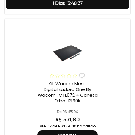
1 Dias 13:48:37
Kit Wacom Mesa
Digitalizadora One By
Wacom , CTL672 + Caneta
Extra LP190K
De R$ 675,00
R$ 571,80
Até 12x de
R$384,00
no cartão