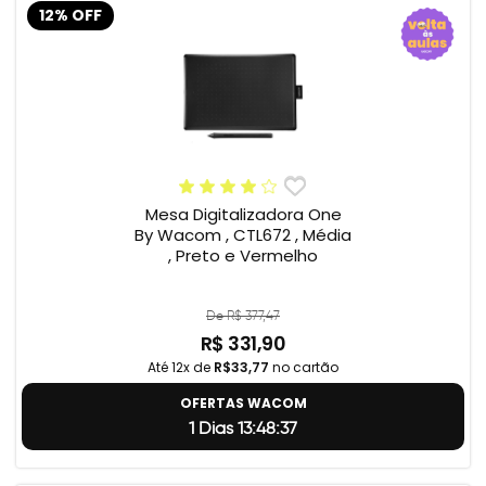
12% OFF
Mesa Digitalizadora One
By Wacom , CTL672 , Média
, Preto e Vermelho
De R$ 377,47
R$ 331,90
Até 12x de
R$33,77
no cartão
OFERTAS WACOM
1 Dias 13:48:37