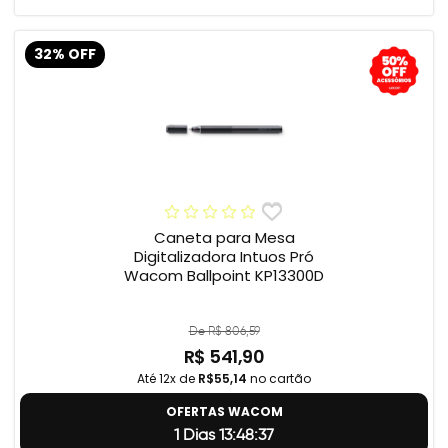
32% OFF
Caneta para Mesa
Digitalizadora Intuos Pró
Wacom Ballpoint KP13300D
De R$ 806,59
R$ 541,90
Até 12x de
R$55,14
no cartão
OFERTAS WACOM
1 Dias 13:48:37