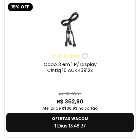
19% OFF
Cabo 3 em 1 P/ Display
Cintiq 16 ACK43912Z
De R$ 450,64
R$ 362,90
Até 12x de
R$36,93
no cartão
OFERTAS WACOM
1 Dias 13:48:37