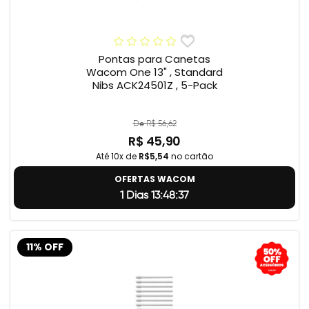
Pontas para Canetas
Wacom One 13" , Standard
Nibs ACK24501Z , 5-Pack
De R$ 56,62
R$ 45,90
Até 10x de
R$5,54
no cartão
OFERTAS WACOM
1 Dias 13:48:37
11% OFF