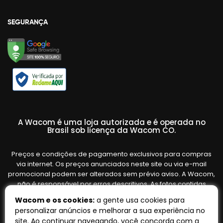
SEGURANÇA
A Wacom é uma loja autorizada e é operada no
Brasil sob licença da Wacom CO.
Preços e condições de pagamento exclusivos para compras
via internet. Os preços anunciados neste site ou via e-mail
promocional podem ser alterados sem prévio aviso. A Wacom,
não é responsável por erros descritivos. As fotos contidas
nesta página são meramente ilustrativas do produto e podem
Wacom e os cookies:
a gente usa cookies para
variar de acordo com o fornecedor/lote do fabricante. Ofertas
personalizar anúncios e melhorar a sua experiência no
válidas até o término de nossos estoques. Vendas sujeitas à
site. Ao continuar navegando, você concorda com a