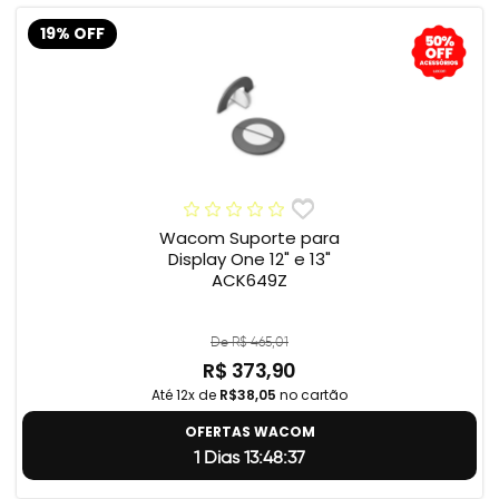
19% OFF
Wacom Suporte para
Display One 12" e 13"
ACK649Z
De R$ 465,01
R$ 373,90
Até 12x de
R$38,05
no cartão
OFERTAS WACOM
1 Dias 13:48:37