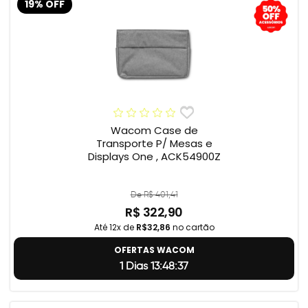
19% OFF
Wacom Case de
Transporte P/ Mesas e
Displays One , ACK54900Z
De R$ 401,41
R$ 322,90
Até 12x de
R$32,86
no cartão
OFERTAS WACOM
1 Dias 13:48:37