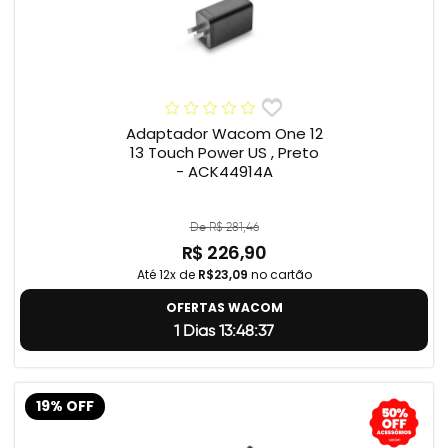
Adaptador Wacom One 12
13 Touch Power US , Preto
- ACK44914A
De R$ 281,46
R$ 226,90
Até 12x de
R$23,09
no cartão
OFERTAS WACOM
1 Dias 13:48:37
19% OFF