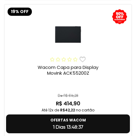
19% OFF
Wacom Capa para Display
Movink ACK55200Z
De R$ 516,28
R$ 414,90
Até 12x de
R$42,22
no cartão
OFERTAS WACOM
1 Dias 13:48:37