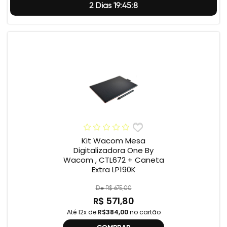
2 Dias 19:45:7
Kit Wacom Mesa
Digitalizadora One By
Wacom , CTL672 + Caneta
Extra LP190K
De R$ 675,00
R$ 571,80
Até 12x de
R$384,00
no cartão