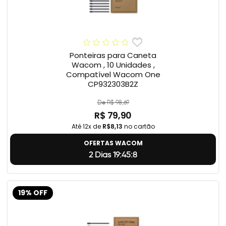
Ponteiras para Caneta
Wacom , 10 Unidades ,
Compatível Wacom One
CP932303B2Z
De R$ 98,69
R$ 79,90
Até 12x de
R$8,13
no cartão
OFERTAS WACOM
2 Dias 19:45:7
19% OFF