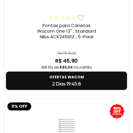
Pontas para Canetas
Wacom One 13" , Standard
Nibs ACK24501Z , 5-Pack
De R$ 56,62
R$ 45,90
Até 10x de
R$5,54
no cartão
OFERTAS WACOM
2 Dias 19:45:7
11% OFF