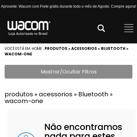
Aproveite: Wacom com Frete grátis durante todo o mês de Agosto. Compre agora!
VOCÊ ESTÁ EM:
HOME
.
PRODUTOS » ACESSORIOS » BLUETOOTH »
WACOM-ONE
Mostrar/Ocultar Filtros
produtos » acessorios » Bluetooth »
wacom-one
Não encontramos
nada para estes