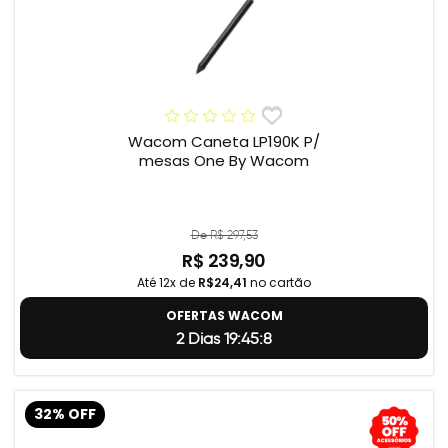
Wacom Caneta LP190K P/
mesas One By Wacom
De R$ 297,53
R$ 239,90
Até 12x de
R$24,41
no cartão
OFERTAS WACOM
2 Dias 19:45:7
32% OFF