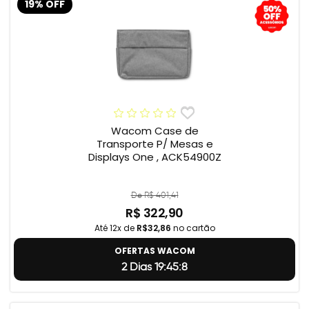
19% OFF
Wacom Case de
Transporte P/ Mesas e
Displays One , ACK54900Z
De R$ 401,41
R$ 322,90
Até 12x de
R$32,86
no cartão
OFERTAS WACOM
2 Dias 19:45:7