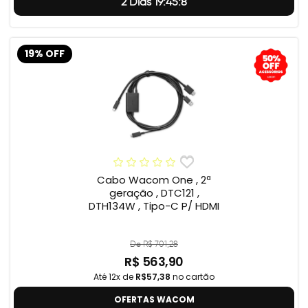
2 Dias 19:45:7
19% OFF
Cabo Wacom One , 2ª
geração , DTC121 ,
DTH134W , Tipo-C P/ HDMI
De R$ 701,28
R$ 563,90
Até 12x de
R$57,38
no cartão
OFERTAS WACOM