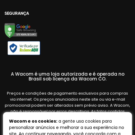
SEGURANÇA
A Wacom é uma loja autorizada e é operada no
Brasil sob licença da Wacom CO.
Preços e condições de pagamento exclusivos para compras
via internet. Os preços anunciados neste site ou via e-mail
promocional podem ser alterados sem prévio aviso. A Wacom,
não é responsável por erros descritivos. As fotos contidas
nesta página são meramente ilustrativas do produto e podem
Wacom e os cookies:
a gente usa cookies para
variar de acordo com o fornecedor/lote do fabricante. Ofertas
personalizar anúncios e melhorar a sua experiência no
válidas até o término de nossos estoques. Vendas sujeitas à
site. Ao continuar navegando, você concorda com a