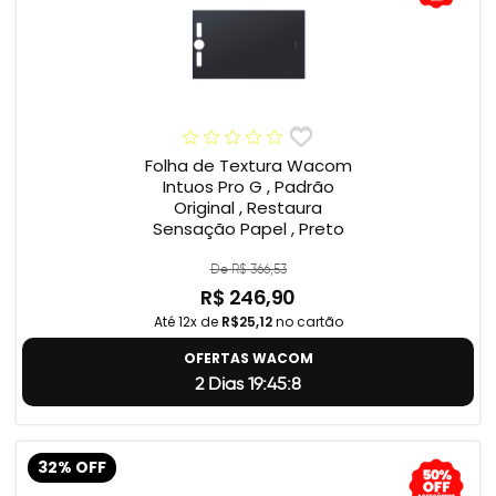
Folha de Textura Wacom
Intuos Pro G , Padrão
Original , Restaura
Sensação Papel , Preto
De R$ 366,53
R$ 246,90
Até 12x de
R$25,12
no cartão
OFERTAS WACOM
2 Dias 19:45:7
32% OFF