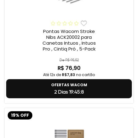
Pontas Wacom Stroke
Nibs ACK20002 para
Canetas Intuos , Intuos
Pro , Cintiq Pró , 5-Pack
De R$ 95,52
R$ 76,90
Até 12x de
R$7,83
no cartão
OFERTAS WACOM
2 Dias 19:45:7
19% OFF