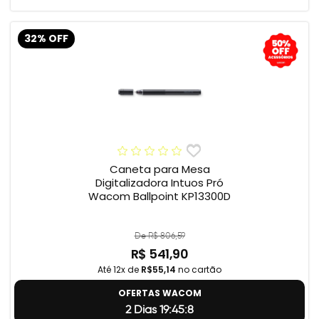
32% OFF
Caneta para Mesa
Digitalizadora Intuos Pró
Wacom Ballpoint KP13300D
De R$ 806,59
R$ 541,90
Até 12x de
R$55,14
no cartão
OFERTAS WACOM
2 Dias 19:45:7