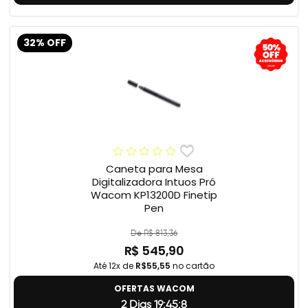
32% OFF
Caneta para Mesa
Digitalizadora Intuos Pró
Wacom KP13200D Finetip
Pen
De R$ 813,36
R$ 545,90
Até 12x de
R$55,55
no cartão
OFERTAS WACOM
2 Dias 19:45:7