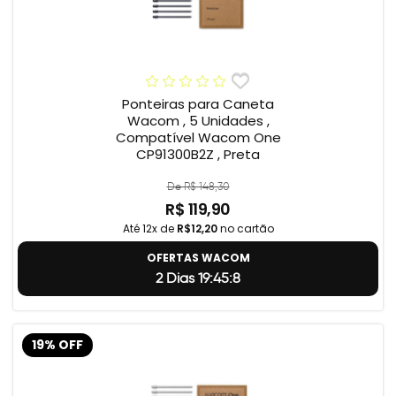
Ponteiras para Caneta
Wacom , 5 Unidades ,
Compatível Wacom One
CP91300B2Z , Preta
De R$ 148,30
R$ 119,90
Até 12x de
R$12,20
no cartão
OFERTAS WACOM
2 Dias 19:45:7
19% OFF