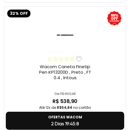
32% OFF
Wacom Caneta Finetip
Pen KP13200D , Preto , FT
0.4 , Intous
De R$ 802,68
R$ 538,90
Até 12x de
R$54,84
no cartão
OFERTAS WACOM
2 Dias 19:45:7