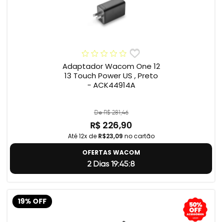
Adaptador Wacom One 12
13 Touch Power US , Preto
- ACK44914A
De R$ 281,46
R$ 226,90
Até 12x de
R$23,09
no cartão
OFERTAS WACOM
2 Dias 19:45:7
19% OFF