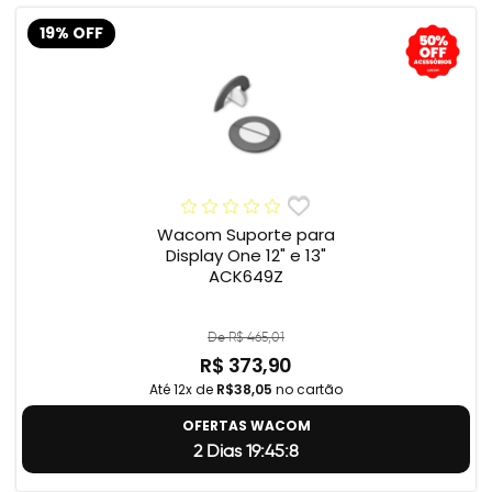
19% OFF
Wacom Suporte para
Display One 12" e 13"
ACK649Z
De R$ 465,01
R$ 373,90
Até 12x de
R$38,05
no cartão
OFERTAS WACOM
2 Dias 19:45:7