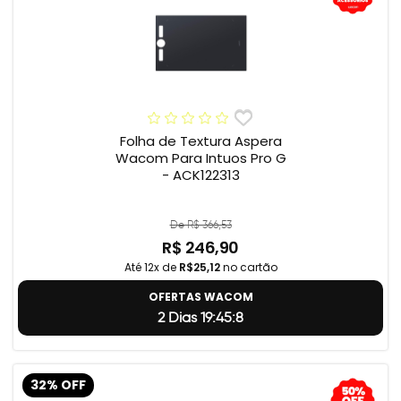
Folha de Textura Aspera
Wacom Para Intuos Pro G
- ACK122313
De R$ 366,53
R$ 246,90
Até 12x de
R$25,12
no cartão
OFERTAS WACOM
2 Dias 19:45:7
32% OFF