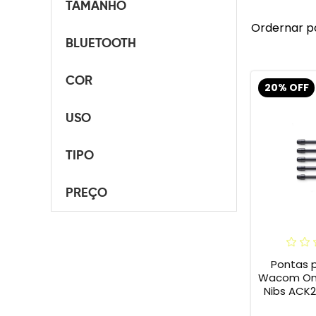
TAMANHO
Ordernar p
BLUETOOTH
COR
20% OFF
USO
TIPO
PREÇO
Pontas 
Wacom One 
Nibs ACK2