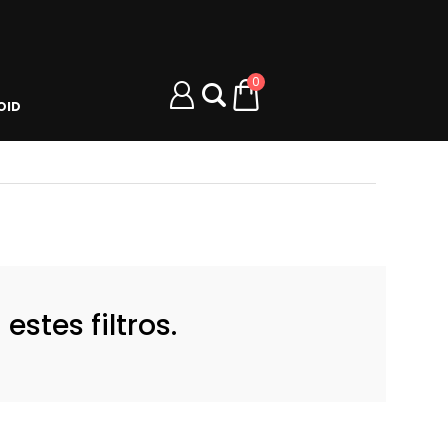
0
OID
stes filtros.