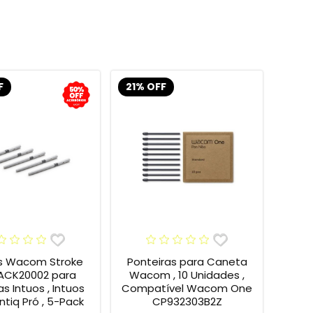
F
21% OFF
s Wacom Stroke
Ponteiras para Caneta
 ACK20002 para
Wacom , 10 Unidades ,
s Intuos , Intuos
Compatível Wacom One
intiq Pró , 5-Pack
CP932303B2Z