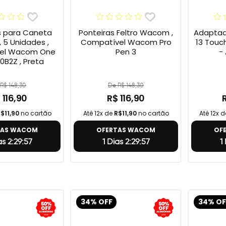
s para Caneta
Ponteiras Feltro Wacom ,
Adaptad
 5 Unidades ,
Compatível Wacom Pro
13 Touc
el Wacom One
Pen 3
-
0B2Z , Preta
R$ 148,30
De R$ 148,30
 116,90
R$ 116,90
$11,90
no cartão
Até 12x de
R$11,90
no cartão
Até 12x 
TAS WACOM
OFERTAS WACOM
OF
as 2:29:56
1 Dias 2:29:56
1
34% OFF
34% OF