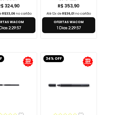
R$ 324,90
R$ 353,90
de
R$33,06
no cartão
Até 12x de
R$36,01
no cartão
ERTAS WACOM
OFERTAS WACOM
 Dias 2:29:56
1 Dias 2:29:56
F
34% OFF