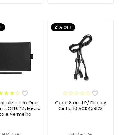
F
21% OFF
gitalizadora One
Cabo 3 em 1 P/ Display
 , CTL672 , Média
Cintiq 16 ACK43912Z
eto e Vermelho
De R$ 377,47
De R$ 450,64