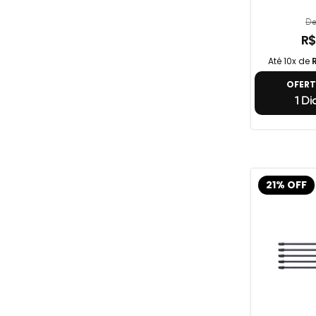
De
R$
Até 10x de
OFER
1 Di
21% OFF