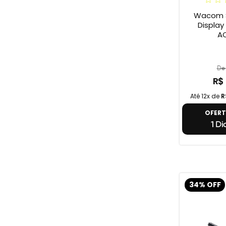
Wacom S
Display On
A
De 
R$
Até 12x de
R
OFER
1 Di
34% OFF