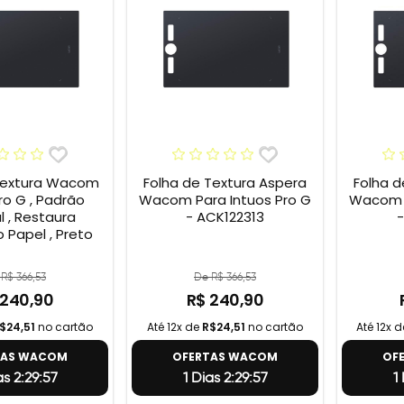
Textura Wacom
Folha de Textura Aspera
Folha d
ro G , Padrão
Wacom Para Intuos Pro G
Wacom P
l , Restaura
- ACK122313
-
 Papel , Preto
R$ 366,53
De R$ 366,53
 240,90
R$ 240,90
$24,51
no cartão
Até 12x de
R$24,51
no cartão
Até 12x 
TAS WACOM
OFERTAS WACOM
OF
as 2:29:56
1 Dias 2:29:56
1