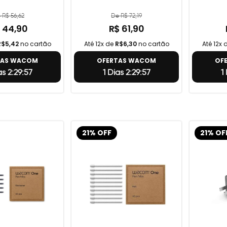
 R$ 56,62
De R$ 72,19
 44,90
R$ 61,90
R$5,42
no cartão
Até 12x de
R$6,30
no cartão
Até 12x 
TAS WACOM
OFERTAS WACOM
OF
as 2:29:56
1 Dias 2:29:56
1
21% OFF
21% OF