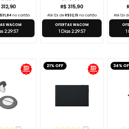
 312,90
R$ 315,90
$31,84
no cartão
Até 12x de
R$32,15
no cartão
Até 12x 
TAS WACOM
OFERTAS WACOM
OF
as 2:29:56
1 Dias 2:29:56
1
21% OFF
34% OF