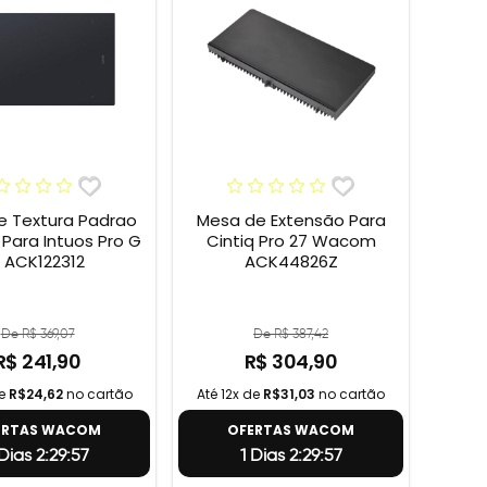
e Textura Padrao
Mesa de Extensão Para
ara Intuos Pro G
Cintiq Pro 27 Wacom
 ACK122312
ACK44826Z
De R$ 369,07
De R$ 387,42
R$ 241,90
R$ 304,90
de
R$24,62
no cartão
Até 12x de
R$31,03
no cartão
ERTAS WACOM
OFERTAS WACOM
 Dias 2:29:56
1 Dias 2:29:56