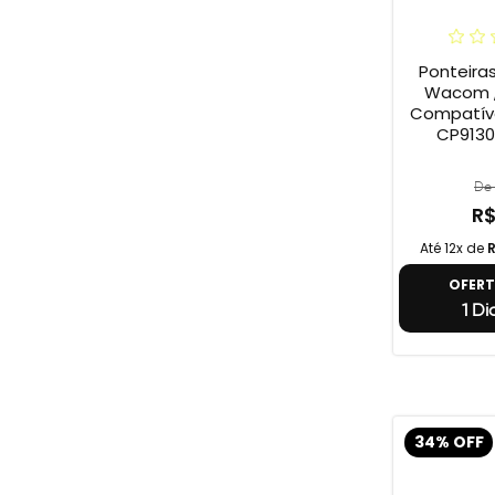
Ponteira
Wacom ,
Compatív
CP9130
De 
R$
Até 12x de
R
OFER
1 Di
34% OFF