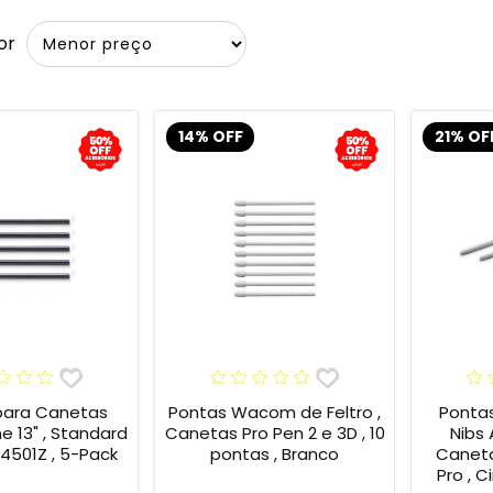
or
14% OFF
21% OF
para Canetas
Pontas Wacom de Feltro ,
Ponta
13" , Standard
Canetas Pro Pen 2 e 3D , 10
Nibs
4501Z , 5-Pack
pontas , Branco
Caneta
Pro , C