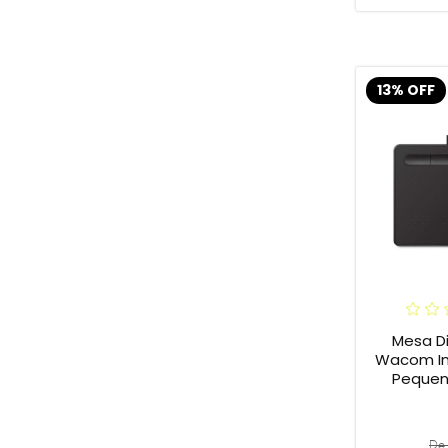
13% OFF
Mesa Di
Wacom In
Pequena
De 