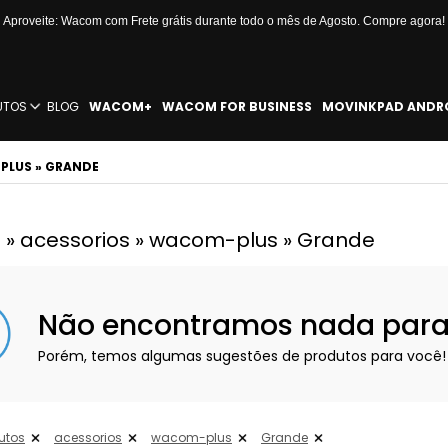
Aproveite: Wacom com Frete grátis durante todo o mês de Agosto. Compre agora!
UTOS
BLOG
WACOM+
WACOM FOR BUSINESS
MOVINKPAD ANDR
PLUS » GRANDE
 » acessorios » wacom-plus » Grande
Não encontramos nada para e
Porém, temos algumas sugestões de produtos para você!
utos
acessorios
wacom-plus
Grande