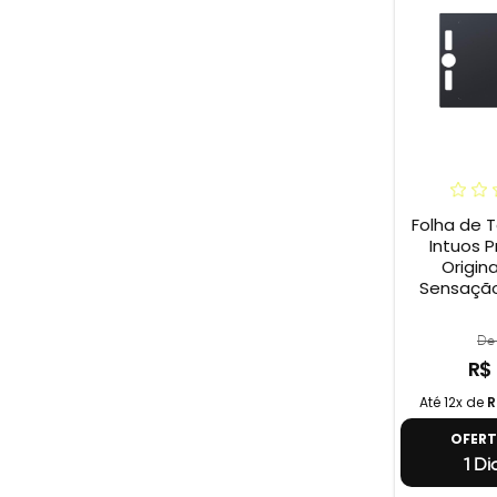
Folha de 
Intuos P
Origina
Sensação
De 
R$
Até 12x de
R
OFER
1 Di