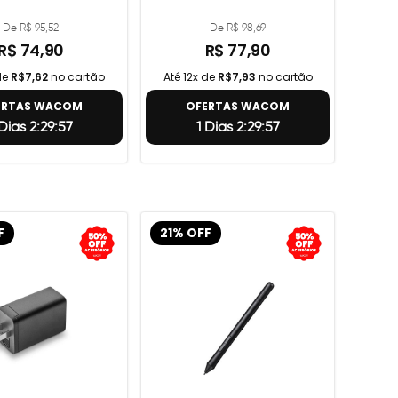
De R$ 95,52
De R$ 98,69
R$ 74,90
R$ 77,90
de
R$7,62
no cartão
Até 12x de
R$7,93
no cartão
ERTAS WACOM
OFERTAS WACOM
 Dias 2:29:56
1 Dias 2:29:56
F
21% OFF