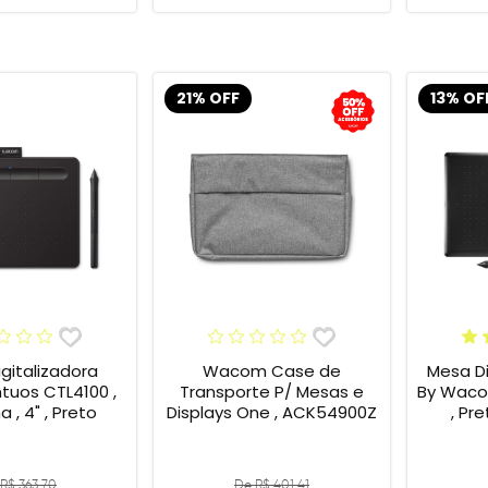
21% OFF
13% OF
gitalizadora
Wacom Case de
Mesa Di
tuos CTL4100 ,
Transporte P/ Mesas e
By Wacom
 , 4" , Preto
Displays One , ACK54900Z
, Pr
R$ 363,70
De R$ 401,41