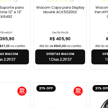
uporte para
Wacom Capa para Display
Wacom 
e 12" e 13"
Movink ACK55200Z
Pen KP1
CK649Z
R$ 465,01
De R$ 516,28
 365,90
R$ 405,90
$37,23
no cartão
Até 12x de
R$41,30
no cartão
Até 12x 
TAS WACOM
OFERTAS WACOM
OF
as 2:29:56
1 Dias 2:29:56
1
21% OFF
21% OF