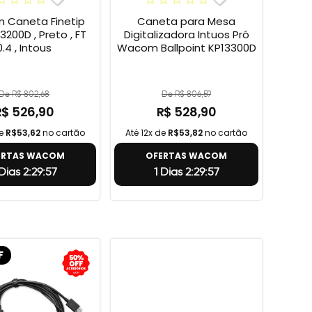
Caneta Finetip
Caneta para Mesa
3200D , Preto , FT
Digitalizadora Intuos Pró
0.4 , Intous
Wacom Ballpoint KP13300D
De R$ 802,68
De R$ 806,59
R$ 526,90
R$ 528,90
de
R$53,62
no cartão
Até 12x de
R$53,82
no cartão
ERTAS WACOM
OFERTAS WACOM
 Dias 2:29:56
1 Dias 2:29:56
F