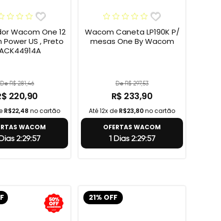
or Wacom One 12
Wacom Caneta LP190K P/
h Power US , Preto
mesas One By Wacom
 ACK44914A
De R$ 281,46
De R$ 297,53
R$ 220,90
R$ 233,90
de
R$22,48
no cartão
Até 12x de
R$23,80
no cartão
ERTAS WACOM
OFERTAS WACOM
 Dias 2:29:56
1 Dias 2:29:56
F
21% OFF