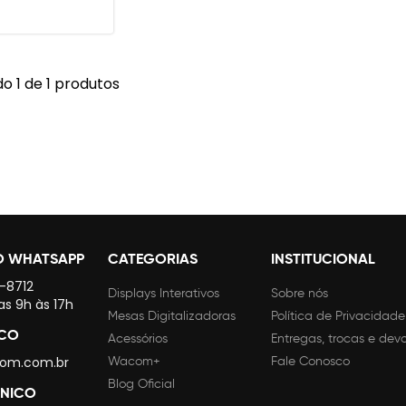
o 1 de 1 produtos
O WHATSAPP
CATEGORIAS
INSTITUCIONAL
4-8712
Displays Interativos
Sobre nós
as 9h às 17h
Mesas Digitalizadoras
Política de Privacidade
SCO
Acessórios
Entregas, trocas e dev
om.com.br
Wacom+
Fale Conosco
Blog Oficial
CNICO