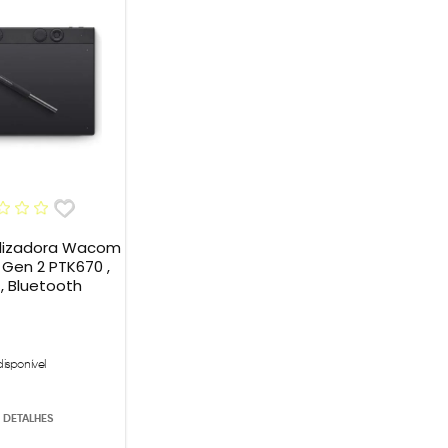
alizadora Wacom
 Gen 2 PTK670 ,
, Bluetooth
disponível
 DETALHES