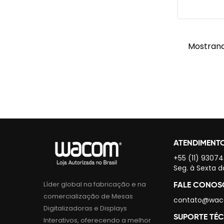
Mostrand
ATENDIMENT
+55 (11) 9307
Seg. à Sexta d
Líder global na fabricação e na
FALE CONO
comercialização de Mesas
contato@wac
Digitalizadoras e Displays
SUPORTE TÉ
Interativos, oferecendo a melhor