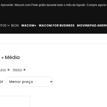
Aproveite: Wacom com Frete grátis durante todo o mês de Agosto. Compre agora!
UTOS
BLOG
WACOM+
WACOM FOR BUSINESS
MOVINKPAD ANDR
 » Média
utos
Média
or