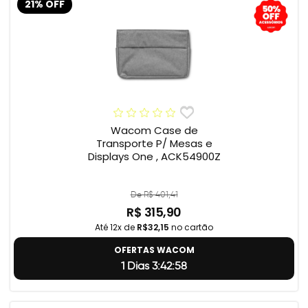
21% OFF
Wacom Case de
Transporte P/ Mesas e
Displays One , ACK54900Z
De R$ 401,41
R$ 315,90
Até 12x de
R$32,15
no cartão
OFERTAS WACOM
1 Dias 3:42:57