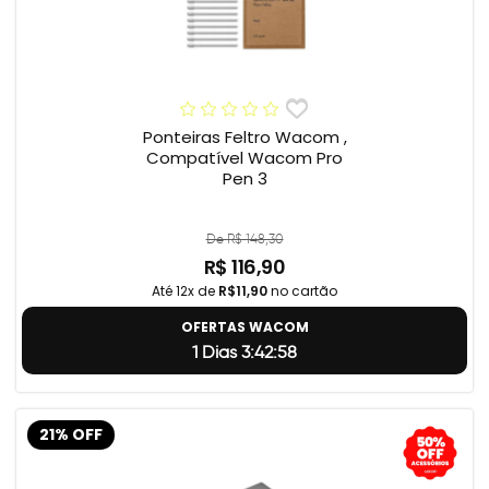
Ponteiras Feltro Wacom ,
Compatível Wacom Pro
Pen 3
De R$ 148,30
R$ 116,90
Até 12x de
R$11,90
no cartão
OFERTAS WACOM
1 Dias 3:42:57
21% OFF