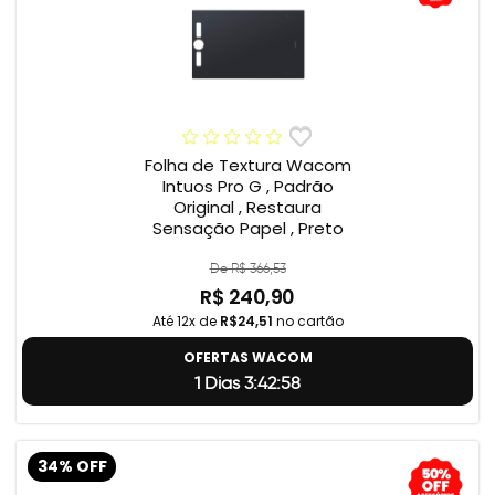
Folha de Textura Wacom
Intuos Pro G , Padrão
Original , Restaura
Sensação Papel , Preto
De R$ 366,53
R$ 240,90
Até 12x de
R$24,51
no cartão
OFERTAS WACOM
1 Dias 3:42:57
34% OFF