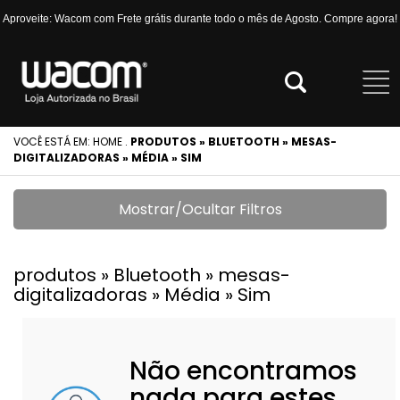
Aproveite: Wacom com Frete grátis durante todo o mês de Agosto. Compre agora!
VOCÊ ESTÁ EM:
HOME
.
PRODUTOS » BLUETOOTH » MESAS-
DIGITALIZADORAS » MÉDIA » SIM
Mostrar/Ocultar Filtros
produtos » Bluetooth » mesas-
digitalizadoras » Média » Sim
Não encontramos
nada para estes