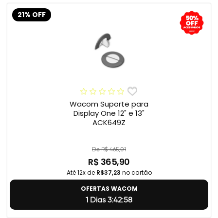
21% OFF
Wacom Suporte para
Display One 12" e 13"
ACK649Z
De R$ 465,01
R$ 365,90
Até 12x de
R$37,23
no cartão
OFERTAS WACOM
1 Dias 3:42:57