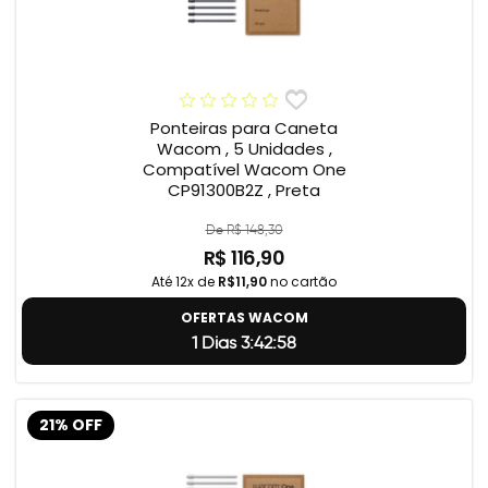
Ponteiras para Caneta
Wacom , 5 Unidades ,
Compatível Wacom One
CP91300B2Z , Preta
De R$ 148,30
R$ 116,90
Até 12x de
R$11,90
no cartão
OFERTAS WACOM
1 Dias 3:42:57
21% OFF