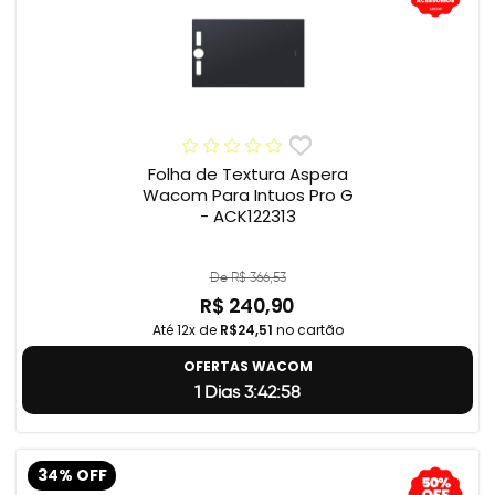
Folha de Textura Aspera
Wacom Para Intuos Pro G
- ACK122313
De R$ 366,53
R$ 240,90
Até 12x de
R$24,51
no cartão
OFERTAS WACOM
1 Dias 3:42:57
34% OFF