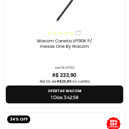
Wacom Caneta LP190K P/
mesas One By Wacom
De R$ 297,53
R$ 233,90
Até 12x de
R$23,80
no cartão
OFERTAS WACOM
1 Dias 3:42:57
34% OFF