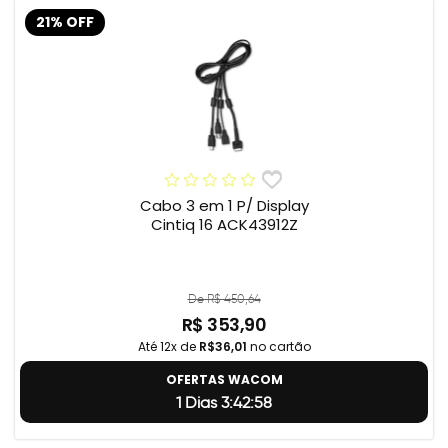
21% OFF
Cabo 3 em 1 P/ Display
Cintiq 16 ACK43912Z
De R$ 450,64
R$ 353,90
Até 12x de
R$36,01
no cartão
OFERTAS WACOM
1 Dias 3:42:57