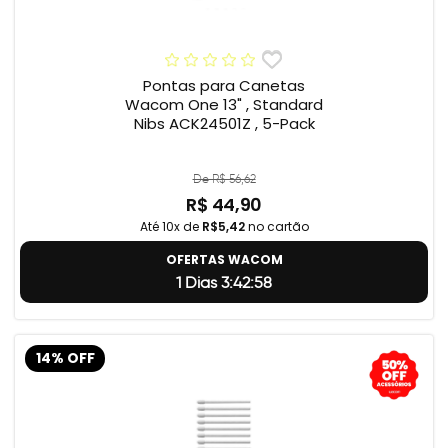
Pontas para Canetas
Wacom One 13" , Standard
Nibs ACK24501Z , 5-Pack
De R$ 56,62
R$ 44,90
Até 10x de
R$5,42
no cartão
OFERTAS WACOM
1 Dias 3:42:57
14% OFF