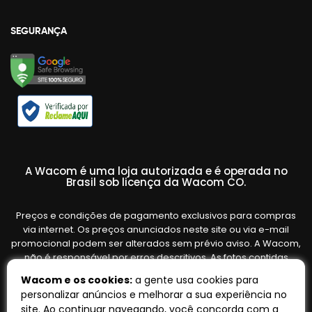
SEGURANÇA
A Wacom é uma loja autorizada e é operada no
Brasil sob licença da Wacom CO.
Preços e condições de pagamento exclusivos para compras
via internet. Os preços anunciados neste site ou via e-mail
promocional podem ser alterados sem prévio aviso. A Wacom,
não é responsável por erros descritivos. As fotos contidas
nesta página são meramente ilustrativas do produto e podem
Wacom e os cookies:
a gente usa cookies para
variar de acordo com o fornecedor/lote do fabricante. Ofertas
personalizar anúncios e melhorar a sua experiência no
válidas até o término de nossos estoques. Vendas sujeitas à
site. Ao continuar navegando, você concorda com a