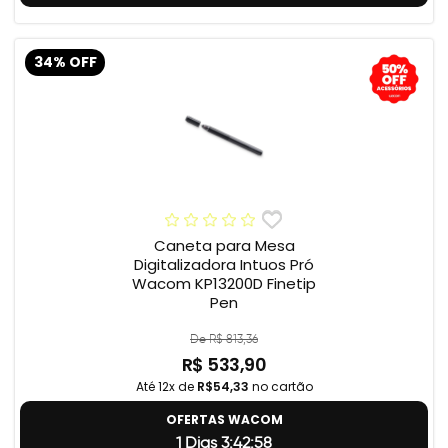
34% OFF
Caneta para Mesa
Digitalizadora Intuos Pró
Wacom KP13200D Finetip
Pen
De R$ 813,36
R$ 533,90
Até 12x de
R$54,33
no cartão
OFERTAS WACOM
1 Dias 3:42:57