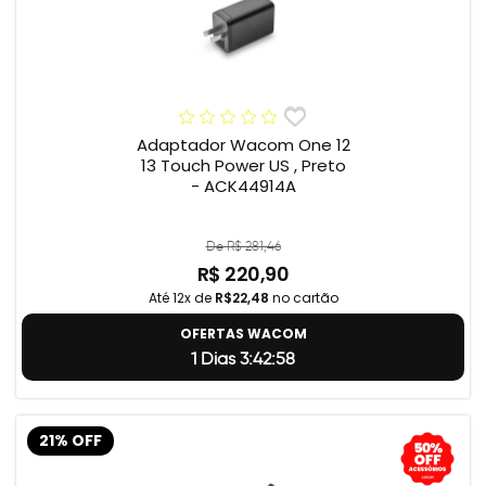
Adaptador Wacom One 12
13 Touch Power US , Preto
- ACK44914A
De R$ 281,46
R$ 220,90
Até 12x de
R$22,48
no cartão
OFERTAS WACOM
1 Dias 3:42:57
21% OFF