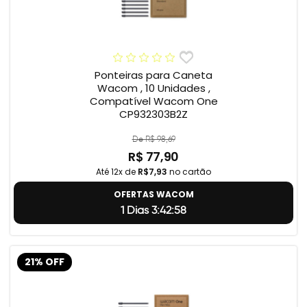
Ponteiras para Caneta
Wacom , 10 Unidades ,
Compatível Wacom One
CP932303B2Z
De R$ 98,69
R$ 77,90
Até 12x de
R$7,93
no cartão
OFERTAS WACOM
1 Dias 3:42:57
21% OFF