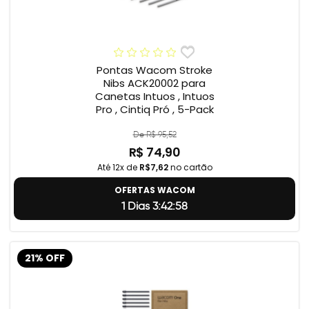
Pontas Wacom Stroke
Nibs ACK20002 para
Canetas Intuos , Intuos
Pro , Cintiq Pró , 5-Pack
De R$ 95,52
R$ 74,90
Até 12x de
R$7,62
no cartão
OFERTAS WACOM
1 Dias 3:42:57
21% OFF