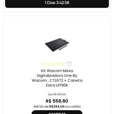
1 Dias 3:42:57
Kit Wacom Mesa
Digitalizadora One By
Wacom , CTL672 + Caneta
Extra LP190K
De R$ 675,00
R$ 558,80
Até 12x de
R$384,00
no cartão