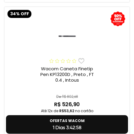
34% OFF
Wacom Caneta Finetip
Pen KP13200D , Preto , FT
0.4 , Intous
De R$ 802,68
R$ 526,90
Até 12x de
R$53,62
no cartão
OFERTAS WACOM
1 Dias 3:42:57