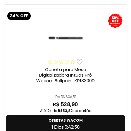
34% OFF
Caneta para Mesa
Digitalizadora Intuos Pró
Wacom Ballpoint KP13300D
De R$ 806,59
R$ 528,90
Até 12x de
R$53,82
no cartão
OFERTAS WACOM
1 Dias 3:42:57