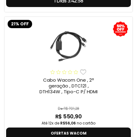
1 Dias 3:42:57
21% OFF
Cabo Wacom One , 2ª
geração , DTC121 ,
DTH134W , Tipo-C P/ HDMI
De R$ 701,28
R$ 550,90
Até 12x de
R$56,06
no cartão
OFERTAS WACOM