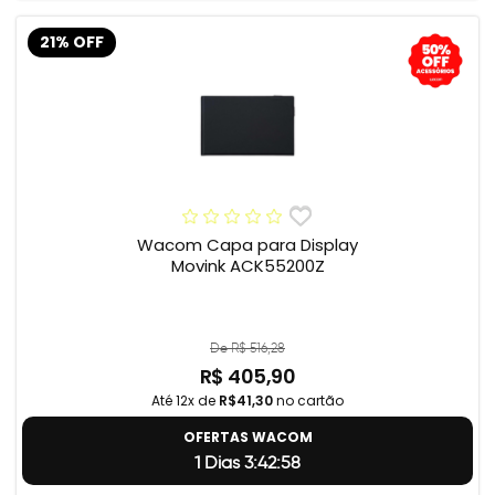
21% OFF
Wacom Capa para Display
Movink ACK55200Z
De R$ 516,28
R$ 405,90
Até 12x de
R$41,30
no cartão
OFERTAS WACOM
1 Dias 3:42:57