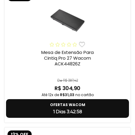
Mesa de Extensão Para
Cintiq Pro 27 Wacom
ACK44826Z
De R$ 387,42
R$ 304,90
Até 12x de
R$31,03
no cartão
OFERTAS WACOM
1 Dias 3:42:57
13% OFF