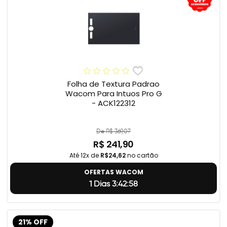
Folha de Textura Padrao
Wacom Para Intuos Pro G
- ACK122312
De R$ 369,07
R$ 241,90
Até 12x de
R$24,62
no cartão
OFERTAS WACOM
1 Dias 3:42:57
21% OFF