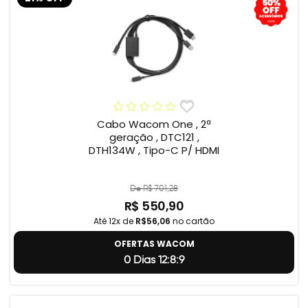
Cabo Wacom One , 2ª
geração , DTC121 ,
DTH134W , Tipo-C P/ HDMI
De R$ 701,28
R$ 550,90
Até 12x de
R$56,06
no cartão
OFERTAS WACOM
0 Dias 12:8:8