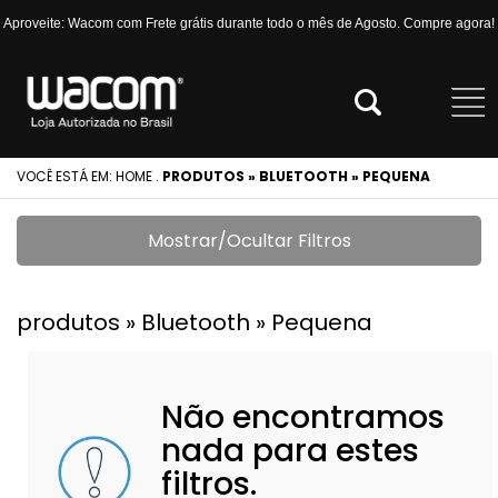
Aproveite: Wacom com Frete grátis durante todo o mês de Agosto. Compre agora!
VOCÊ ESTÁ EM:
HOME
.
PRODUTOS » BLUETOOTH » PEQUENA
Mostrar/Ocultar Filtros
produtos » Bluetooth » Pequena
Não encontramos
nada para estes
filtros.