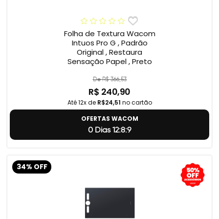
Folha de Textura Wacom
Intuos Pro G , Padrão
Original , Restaura
Sensação Papel , Preto
De R$ 366,53
R$ 240,90
Até 12x de
R$24,51
no cartão
OFERTAS WACOM
0 Dias 12:8:8
34% OFF