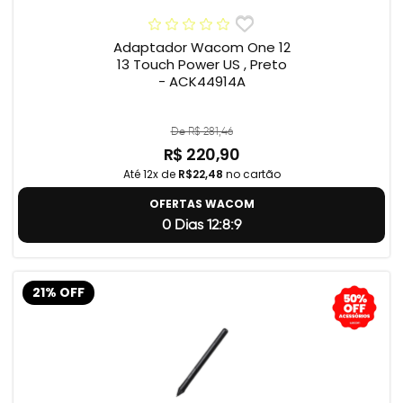
Adaptador Wacom One 12
13 Touch Power US , Preto
- ACK44914A
De R$ 281,46
R$ 220,90
Até 12x de
R$22,48
no cartão
OFERTAS WACOM
0 Dias 12:8:8
21% OFF