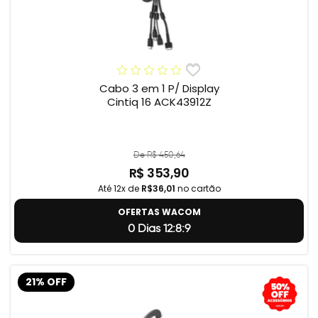
Cabo 3 em 1 P/ Display
Cintiq 16 ACK43912Z
De R$ 450,64
R$ 353,90
Até 12x de
R$36,01
no cartão
OFERTAS WACOM
0 Dias 12:8:8
21% OFF