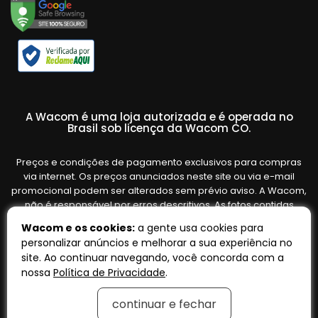
A Wacom é uma loja autorizada e é operada no
Brasil sob licença da Wacom CO.
Preços e condições de pagamento exclusivos para compras
via internet. Os preços anunciados neste site ou via e-mail
promocional podem ser alterados sem prévio aviso. A Wacom,
não é responsável por erros descritivos. As fotos contidas
nesta página são meramente ilustrativas do produto e podem
Wacom e os cookies:
a gente usa cookies para
variar de acordo com o fornecedor/lote do fabricante. Ofertas
personalizar anúncios e melhorar a sua experiência no
válidas até o término de nossos estoques. Vendas sujeitas à
site. Ao continuar navegando, você concorda com a
análise e confirmação de dados.
nossa
Política de Privacidade
.
continuar e fechar