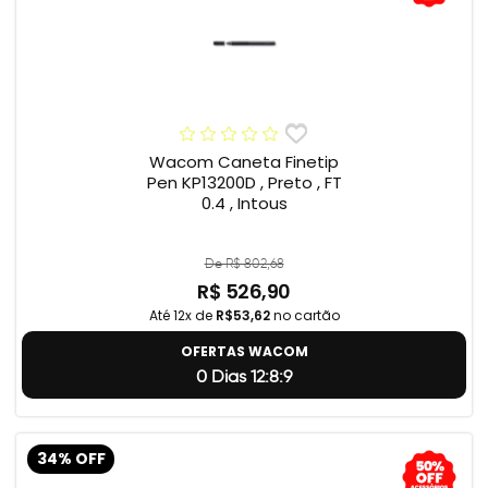
Wacom Caneta Finetip
Pen KP13200D , Preto , FT
0.4 , Intous
De R$ 802,68
R$ 526,90
Até 12x de
R$53,62
no cartão
OFERTAS WACOM
0 Dias 12:8:8
34% OFF