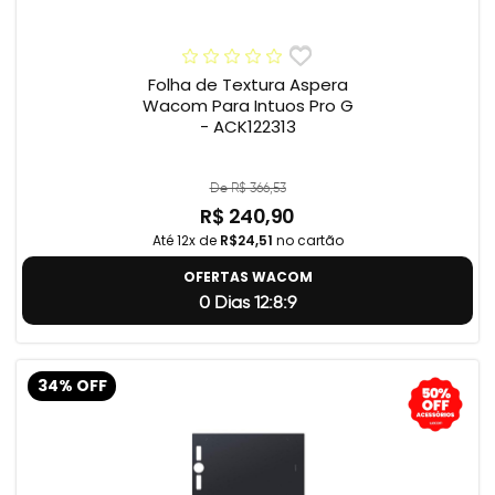
Folha de Textura Aspera
Wacom Para Intuos Pro G
- ACK122313
De R$ 366,53
R$ 240,90
Até 12x de
R$24,51
no cartão
OFERTAS WACOM
0 Dias 12:8:8
34% OFF