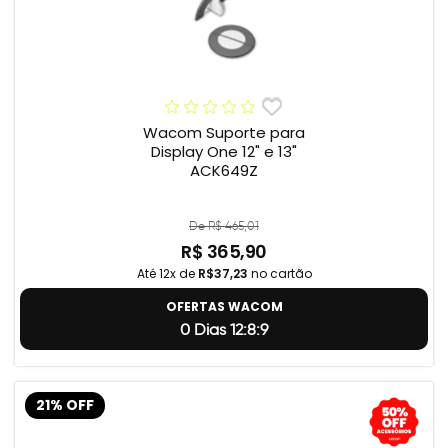
Wacom Suporte para
Display One 12" e 13"
ACK649Z
De R$ 465,01
R$ 365,90
Até 12x de
R$37,23
no cartão
OFERTAS WACOM
0 Dias 12:8:8
21% OFF