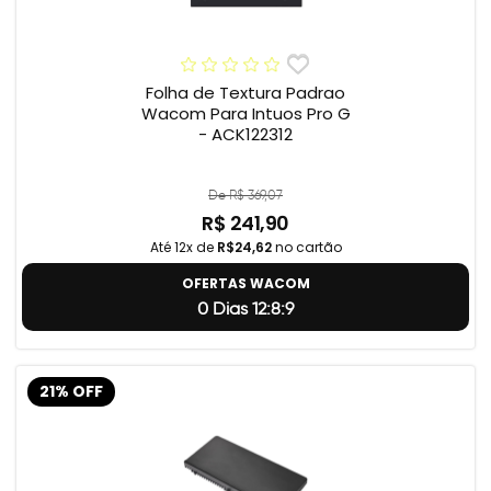
Folha de Textura Padrao
Wacom Para Intuos Pro G
- ACK122312
De R$ 369,07
R$ 241,90
Até 12x de
R$24,62
no cartão
OFERTAS WACOM
0 Dias 12:8:8
21% OFF