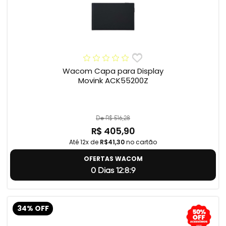
Wacom Capa para Display
Movink ACK55200Z
De R$ 516,28
R$ 405,90
Até 12x de
R$41,30
no cartão
OFERTAS WACOM
0 Dias 12:8:8
34% OFF