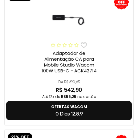
Adaptador de
Alimentação CA para
Mobile Studio Wacom
100W USB-C - ACK42714
De R$ 690,65
R$ 542,90
Até 12x de
R$55,25
no cartão
OFERTAS WACOM
0 Dias 12:8:8
21% OFF