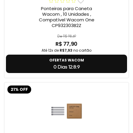
Ponteiras para Caneta
Wacom , 10 Unidades ,
Compatível Wacom One
CP932303B2Z
De R$ 98,69
R$ 77,90
Até 12x de
R$7,93
no cartão
OFERTAS WACOM
0 Dias 12:8:8
21% OFF