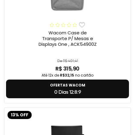
Wacom Case de
Transporte P/ Mesas e
Displays One , ACK54900Z
De R$ 401,41
R$ 315,90
Até 12x de
R$32,15
no cartão
OFERTAS WACOM
0 Dias 12:8:8
13% OFF