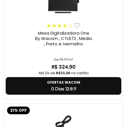
Mesa Digitalizadora One
By Wacom , CTL672 , Média
, Preto e Vermelho
De R$ 377,47
R$ 324,90
Até 12x de
R$33,06
no cartão
OFERTAS WACOM
0 Dias 12:8:8
21% OFF