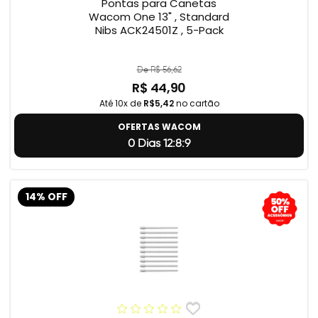
Pontas para Canetas
Wacom One 13" , Standard
Nibs ACK24501Z , 5-Pack
De R$ 56,62
R$ 44,90
Até 10x de
R$5,42
no cartão
OFERTAS WACOM
0 Dias 12:8:8
14% OFF