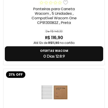
Ponteiras para Caneta
Wacom , 5 Unidades ,
Compatível Wacom One
CP91300B2Z , Preta
De R$ 148,30
R$ 116,90
Até 12x de
R$11,90
no cartão
OFERTAS WACOM
0 Dias 12:8:8
21% OFF