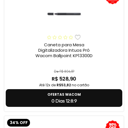
Caneta para Mesa
Digitalizadora Intuos Pró
Wacom Ballpoint KP13300D
De R$ 806,59
R$ 528,90
Até 12x de
R$53,82
no cartão
OFERTAS WACOM
0 Dias 12:8:8
34% OFF