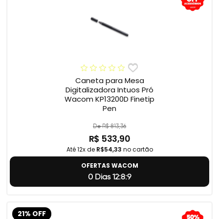
Caneta para Mesa
Digitalizadora Intuos Pró
Wacom KP13200D Finetip
Pen
De R$ 813,36
R$ 533,90
Até 12x de
R$54,33
no cartão
OFERTAS WACOM
0 Dias 12:8:8
21% OFF