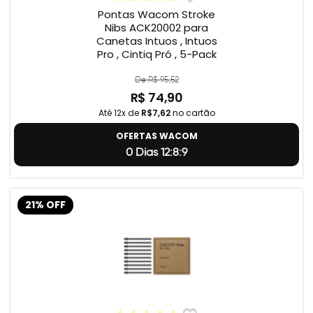
Pontas Wacom Stroke
Nibs ACK20002 para
Canetas Intuos , Intuos
Pro , Cintiq Pró , 5-Pack
De R$ 95,52
R$ 74,90
Até 12x de
R$7,62
no cartão
OFERTAS WACOM
0 Dias 12:8:8
21% OFF