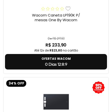
Wacom Caneta LP190K P/
mesas One By Wacom
De R$ 297,53
R$ 233,90
Até 12x de
R$23,80
no cartão
OFERTAS WACOM
0 Dias 12:8:8
34% OFF