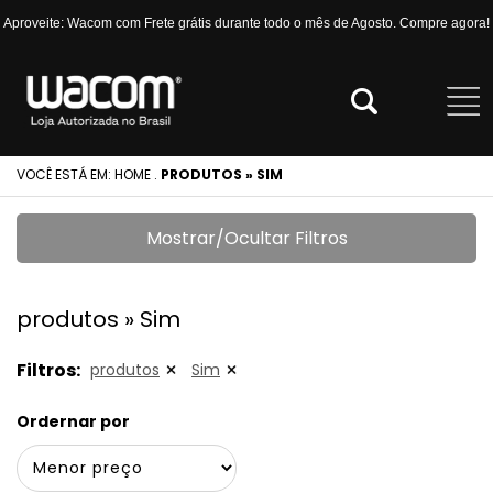
Aproveite: Wacom com Frete grátis durante todo o mês de Agosto. Compre agora!
VOCÊ ESTÁ EM:
HOME
.
PRODUTOS » SIM
Mostrar/Ocultar Filtros
produtos » Sim
Filtros:
produtos
Sim
Ordernar por