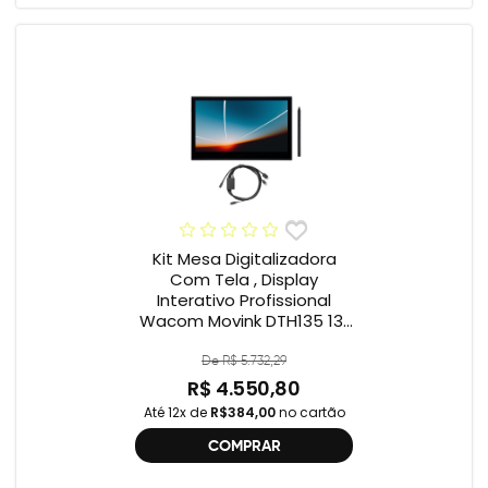
Kit Mesa Digitalizadora
Com Tela , Display
Interativo Profissional
Wacom Movink DTH135 13”
Full HD + Cabo Wacom
One , 2ª geração
De R$ 5.732,29
R$ 4.550,80
Até 12x de
R$384,00
no cartão
COMPRAR