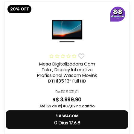
20% OFF
Mesa Digitalizadora Com
Tela , Display Interativo
Profissional Wacom Movink
DTH135 13” Full HD
De R$ 5.031,01
R$ 3.999,90
Até 12x de
R$407,02
no cartão
8.8 WACOM
0 Dias 17:6:7