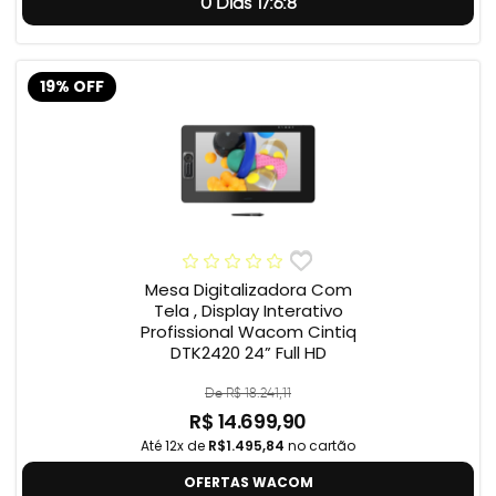
0 Dias 17:6:7
19% OFF
Mesa Digitalizadora Com
Tela , Display Interativo
Profissional Wacom Cintiq
DTK2420 24” Full HD
De R$ 18.241,11
R$ 14.699,90
Até 12x de
R$1.495,84
no cartão
OFERTAS WACOM