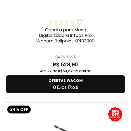
Caneta para Mesa
Digitalizadora Intuos Pró
Wacom Ballpoint KP13300D
De R$ 806,59
R$ 528,90
Até 12x de
R$53,82
no cartão
OFERTAS WACOM
0 Dias 17:6:7
34% OFF