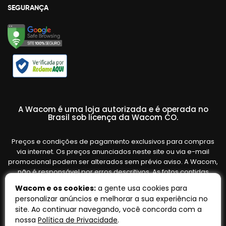
SEGURANÇA
A Wacom é uma loja autorizada e é operada no
Brasil sob licença da Wacom CO.
Preços e condições de pagamento exclusivos para compras
via internet. Os preços anunciados neste site ou via e-mail
promocional podem ser alterados sem prévio aviso. A Wacom,
não é responsável por erros descritivos. As fotos contidas
nesta página são meramente ilustrativas do produto e podem
Wacom e os cookies:
a gente usa cookies para
variar de acordo com o fornecedor/lote do fabricante. Ofertas
personalizar anúncios e melhorar a sua experiência no
válidas até o término de nossos estoques. Vendas sujeitas à
site. Ao continuar navegando, você concorda com a
análise e confirmação de dados.
nossa
Política de Privacidade
.