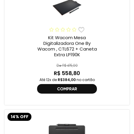
Kit Wacom Mesa
Digitalizadora One By
Wacom , CTL672 + Caneta
Extra LP190K
De R$ 675,00
R$ 558,80
Até 12x de
R$384,00
no cartão
COMPRAR
14% OFF