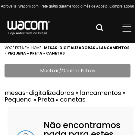
Aproveite: Wacom com Frete grátis durante todo o mês de Agosto. Compre agora!
VOCÊ ESTÁ EM:
HOME
.
MESAS-DIGITALIZADORAS » LANCAMENTOS
» PEQUENA » PRETA » CANETAS
Mostrar/Ocultar Filtros
mesas-digitalizadoras » lancamentos »
Pequena » Preta » canetas
Não encontramos
nada para estes