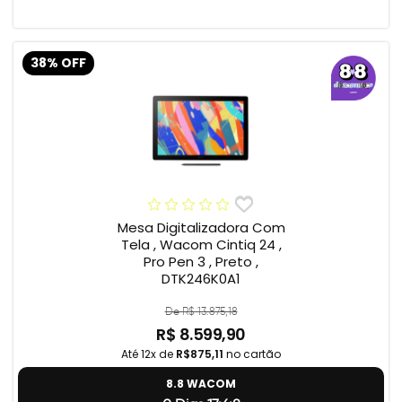
38% OFF
Mesa Digitalizadora Com
Tela , Wacom Cintiq 24 ,
Pro Pen 3 , Preto ,
DTK246K0A1
De R$ 13.875,18
R$ 8.599,90
Até 12x de
R$875,11
no cartão
8.8 WACOM