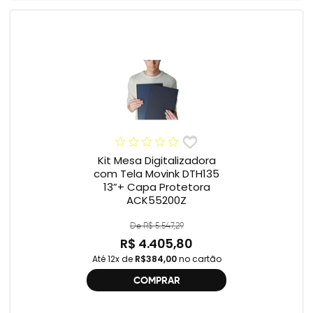
Kit Mesa Digitalizadora
com Tela Movink DTH135
13”+ Capa Protetora
ACK55200Z
De R$ 5.547,29
R$ 4.405,80
Até 12x de
R$384,00
no cartão
COMPRAR