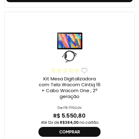
Kit Mesa Digitalizadora
com Tela Wacom Cintiq 16
+ Cabo Wacom One , 2ª
geração
De R$ 7.902,24
R$ 5.550,80
Até 12x de
R$384,00
no cartão
COMPRAR