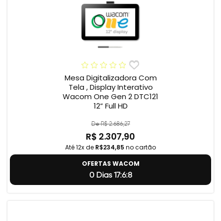
Mesa Digitalizadora Com
Tela , Display Interativo
Wacom One Gen 2 DTC121
12” Full HD
De R$ 2.686,27
R$ 2.307,90
Até 12x de
R$234,85
no cartão
OFERTAS WACOM
0 Dias 17:6:7