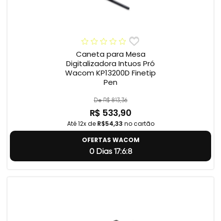
Caneta para Mesa
Digitalizadora Intuos Pró
Wacom KP13200D Finetip
Pen
De R$ 813,36
R$ 533,90
Até 12x de
R$54,33
no cartão
OFERTAS WACOM
0 Dias 17:6:7