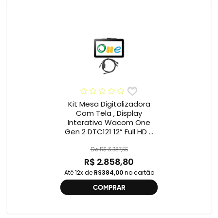
Kit Mesa Digitalizadora
Com Tela , Display
Interativo Wacom One
Gen 2 DTC121 12” Full HD +
Cabo Wacom One , 2ª
geração , DTC121 ,
De R$ 3.387,55
DTH134W,
R$ 2.858,80
Até 12x de
R$384,00
no cartão
COMPRAR