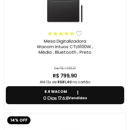
Mesa Digitalizadora
Wacom Intuos CTL6100W ,
Média , Bluetooth , Preto
De R$ 1.055,51
R$ 799,90
Até 12x de
R$81,40
no cartão
1
8.8 WACOM
Vendidos
0 Dias 17:6:7
14% OFF