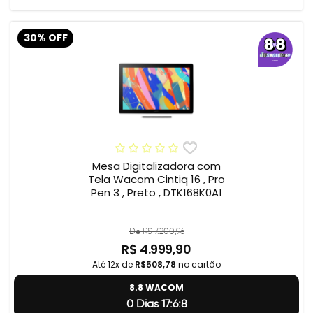
30% OFF
Mesa Digitalizadora com
Tela Wacom Cintiq 16 , Pro
Pen 3 , Preto , DTK168K0A1
De R$ 7.200,96
R$ 4.999,90
Até 12x de
R$508,78
no cartão
8.8 WACOM
0 Dias 17:6:7