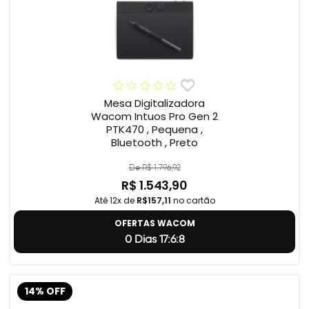
Mesa Digitalizadora
Wacom Intuos Pro Gen 2
PTK470 , Pequena ,
Bluetooth , Preto
De R$ 1.796,92
R$ 1.543,90
Até 12x de
R$157,11
no cartão
OFERTAS WACOM
0 Dias 17:6:7
14% OFF