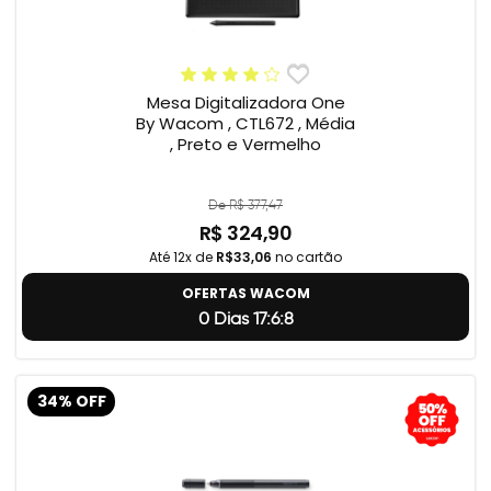
Mesa Digitalizadora One
By Wacom , CTL672 , Média
, Preto e Vermelho
De R$ 377,47
R$ 324,90
Até 12x de
R$33,06
no cartão
OFERTAS WACOM
0 Dias 17:6:7
34% OFF