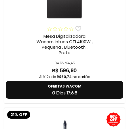
Mesa Digitalizadora
Wacom Intuos CTL4100W ,
Pequena , Bluetooth ,
Preto
De R$ 694,45
R$ 596,90
Até 12x de
R$60,74
no cartão
OFERTAS WACOM
0 Dias 17:6:7
21% OFF