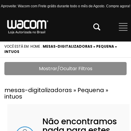
Aproveite: Wacom com Frete grátis durante todo o mês de Agosto. Compre agora!
VOCÊ ESTÁ EM:
HOME
.
MESAS-DIGITALIZADORAS » PEQUENA »
INTUOS
Mostrar/Ocultar Filtros
mesas-digitalizadoras » Pequena »
intuos
Não encontramos
nada para estes