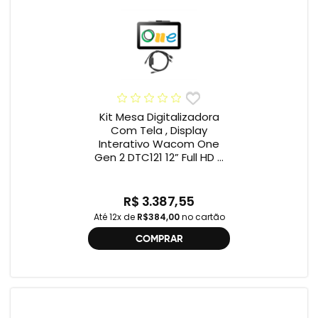
Kit Mesa Digitalizadora
Com Tela , Display
Interativo Wacom One
Gen 2 DTC121 12” Full HD +
Cabo Wacom One , 2ª
geração , DTC121 ,
DTH134W,
R$ 3.387,55
Até 12x de
R$384,00
no cartão
COMPRAR