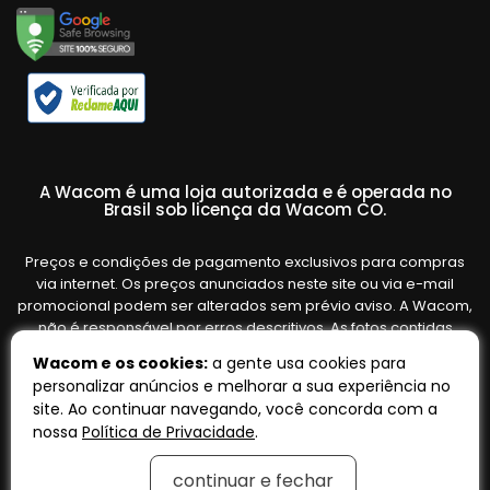
A Wacom é uma loja autorizada e é operada no
Brasil sob licença da Wacom CO.
Preços e condições de pagamento exclusivos para compras
via internet. Os preços anunciados neste site ou via e-mail
promocional podem ser alterados sem prévio aviso. A Wacom,
não é responsável por erros descritivos. As fotos contidas
nesta página são meramente ilustrativas do produto e podem
Wacom e os cookies:
a gente usa cookies para
variar de acordo com o fornecedor/lote do fabricante. Ofertas
personalizar anúncios e melhorar a sua experiência no
válidas até o término de nossos estoques. Vendas sujeitas à
site. Ao continuar navegando, você concorda com a
análise e confirmação de dados.
nossa
Política de Privacidade
.
continuar e fechar