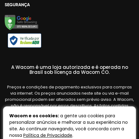
SEGURANÇA
A Wacom é uma loja autorizada e é operada no
Brasil sob licença da Wacom CO.
Preços e condições de pagamento exclusivos para compras
via internet. Os preços anunciados neste site ou via e-mail
promocional podem ser alterados sem prévio aviso. A Wacom,
não é responsável por erros descritivos. As fotos contidas
nesta página são meramente ilustrativas do produto e podem
Wacom e os cookies:
a gente usa cookies para
variar de acordo com o fornecedor/lote do fabricante. Ofertas
personalizar anúncios e melhorar a sua experiência no
válidas até o término de nossos estoques. Vendas sujeitas à
site. Ao continuar navegando, você concorda com a
análise e confirmação de dados.
nossa
Política de Privacidade
.