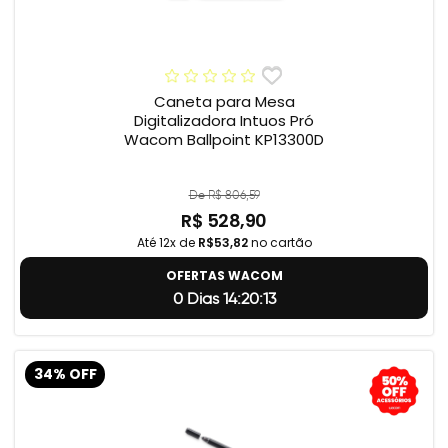
Caneta para Mesa
Digitalizadora Intuos Pró
Wacom Ballpoint KP13300D
De R$ 806,59
R$ 528,90
Até 12x de
R$53,82
no cartão
OFERTAS WACOM
0 Dias 14:20:12
34% OFF