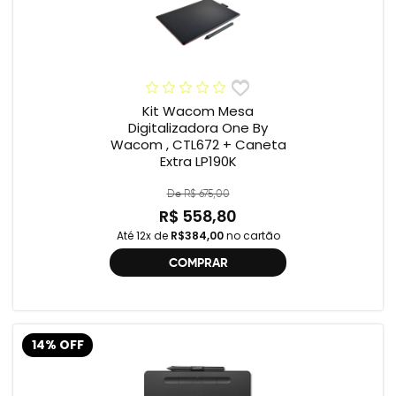
Kit Wacom Mesa
Digitalizadora One By
Wacom , CTL672 + Caneta
Extra LP190K
De R$ 675,00
R$ 558,80
Até 12x de
R$384,00
no cartão
COMPRAR
14% OFF