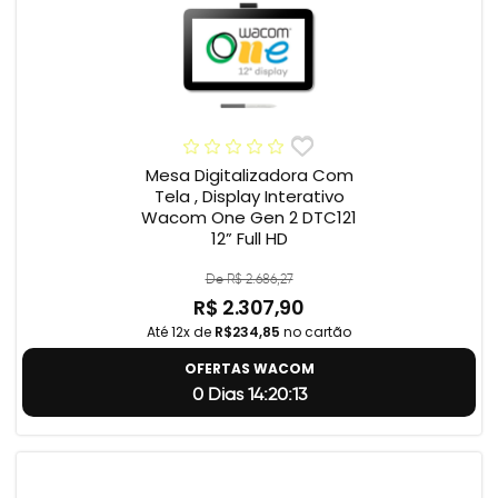
Mesa Digitalizadora Com
Tela , Display Interativo
Wacom One Gen 2 DTC121
12” Full HD
De R$ 2.686,27
R$ 2.307,90
Até 12x de
R$234,85
no cartão
OFERTAS WACOM
0 Dias 14:20:12