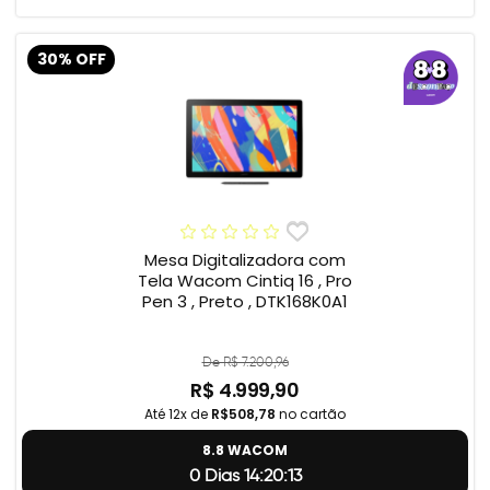
30% OFF
Mesa Digitalizadora com
Tela Wacom Cintiq 16 , Pro
Pen 3 , Preto , DTK168K0A1
De R$ 7.200,96
R$ 4.999,90
Até 12x de
R$508,78
no cartão
8.8 WACOM
0 Dias 14:20:12