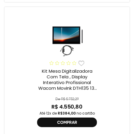
Kit Mesa Digitalizadora
Com Tela , Display
Interativo Profissional
Wacom Movink DTH135 13”
Full HD + Cabo Wacom
One , 2ª geração
De R$ 5.732,29
R$ 4.550,80
Até 12x de
R$384,00
no cartão
COMPRAR