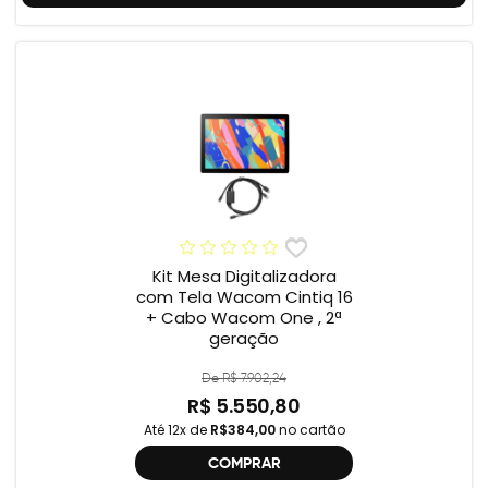
Kit Mesa Digitalizadora
com Tela Wacom Cintiq 16
+ Cabo Wacom One , 2ª
geração
De R$ 7.902,24
R$ 5.550,80
Até 12x de
R$384,00
no cartão
COMPRAR