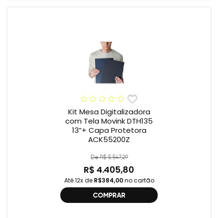
Kit Mesa Digitalizadora
com Tela Movink DTH135
13”+ Capa Protetora
ACK55200Z
De R$ 5.547,29
R$ 4.405,80
Até 12x de
R$384,00
no cartão
COMPRAR