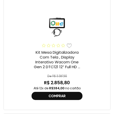
Kit Mesa Digitalizadora
Com Tela , Display
Interativo Wacom One
Gen 2 DTC121 12” Full HD +
Cabo Wacom One , 2ª
geração , DTC121 ,
De R$ 3.387,55
DTH134W,
R$ 2.858,80
Até 12x de
R$384,00
no cartão
COMPRAR