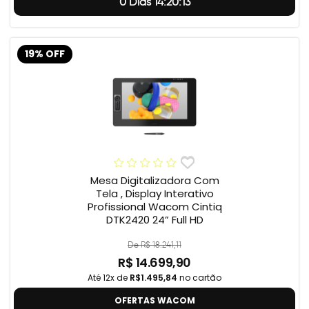
0 Dias 14:20:12
19% OFF
Mesa Digitalizadora Com
Tela , Display Interativo
Profissional Wacom Cintiq
DTK2420 24” Full HD
De R$ 18.241,11
R$ 14.699,90
Até 12x de
R$1.495,84
no cartão
OFERTAS WACOM