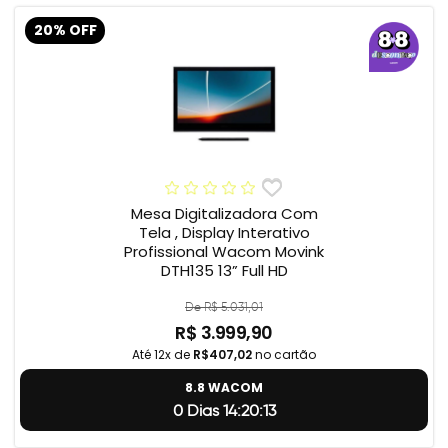
20% OFF
Mesa Digitalizadora Com
Tela , Display Interativo
Profissional Wacom Movink
DTH135 13” Full HD
De R$ 5.031,01
R$ 3.999,90
Até 12x de
R$407,02
no cartão
8.8 WACOM
0 Dias 14:20:12