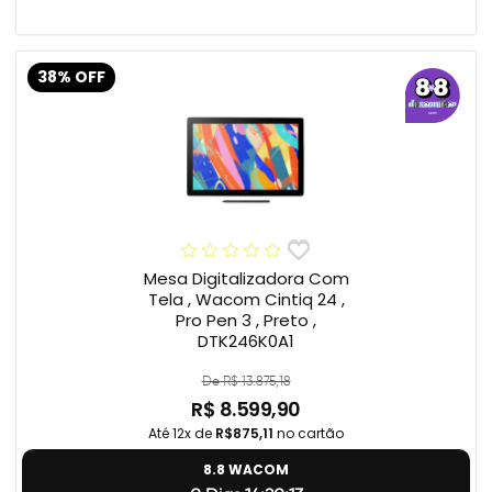
38% OFF
Mesa Digitalizadora Com
Tela , Wacom Cintiq 24 ,
Pro Pen 3 , Preto ,
DTK246K0A1
De R$ 13.875,18
R$ 8.599,90
Até 12x de
R$875,11
no cartão
8.8 WACOM