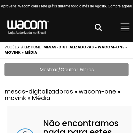
Aproveite: Wacom com Frete grátis durante todo o mês de Agosto. Compre agora!
VOCÊ ESTÁ EM:
HOME
.
MESAS-DIGITALIZADORAS » WACOM-ONE »
MOVINK » MÉDIA
Mostrar/Ocultar Filtros
mesas-digitalizadoras » wacom-one »
movink » Média
Não encontramos
nada para estes