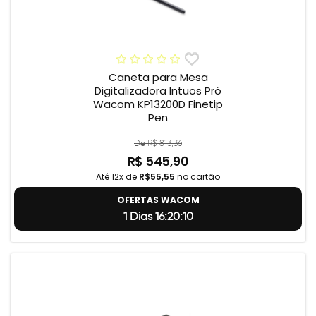
Caneta para Mesa
Digitalizadora Intuos Pró
Wacom KP13200D Finetip
Pen
De R$ 813,36
R$ 545,90
Até 12x de
R$55,55
no cartão
OFERTAS WACOM
1 Dias 16:20:9