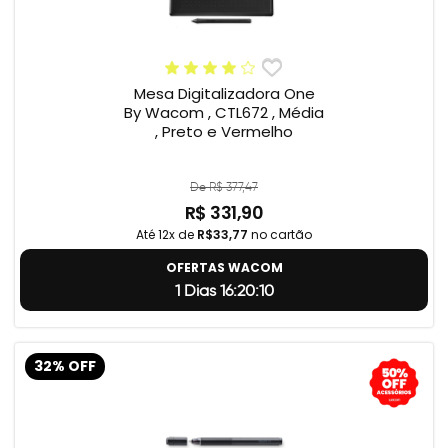
Mesa Digitalizadora One
By Wacom , CTL672 , Média
, Preto e Vermelho
De R$ 377,47
R$ 331,90
Até 12x de
R$33,77
no cartão
OFERTAS WACOM
1 Dias 16:20:9
32% OFF