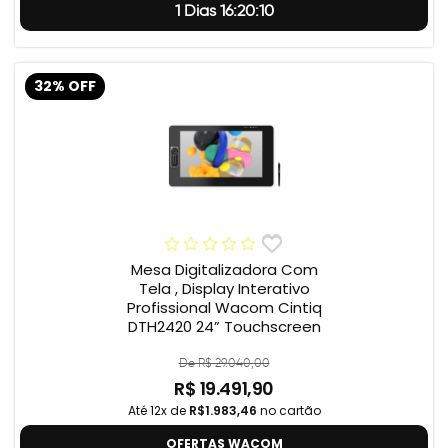
1 Dias 16:20:9
32% OFF
Mesa Digitalizadora Com
Tela , Display Interativo
Profissional Wacom Cintiq
DTH2420 24” Touchscreen
De R$ 29.040,00
R$ 19.491,90
Até 12x de
R$1.983,46
no cartão
OFERTAS WACOM