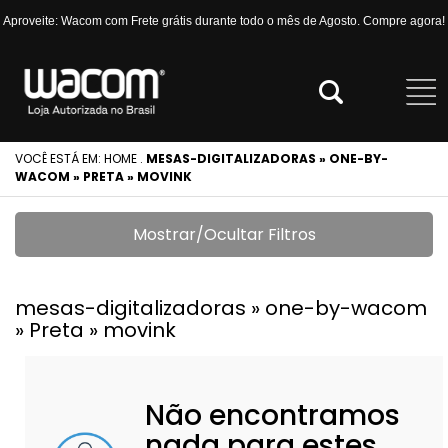
Aproveite: Wacom com Frete grátis durante todo o mês de Agosto. Compre agora!
VOCÊ ESTÁ EM:
HOME
.
MESAS-DIGITALIZADORAS » ONE-BY-
WACOM » PRETA » MOVINK
Mostrar/Ocultar Filtros
mesas-digitalizadoras » one-by-wacom
» Preta » movink
Não encontramos
nada para estes