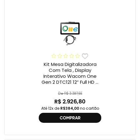
Kit Mesa Digitalizadora
Com Tela , Display
Interativo Wacom One
Gen 2 DTC121 12” Full HD +
Cabo Wacom One , 2ª
geração , DTC121 ,
De R$ 3.387,55
DTH134W,
R$ 2.926,80
Até 12x de
R$384,00
no cartão
COMPRAR