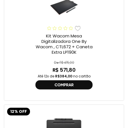
Kit Wacom Mesa
Digitalizadora One By
Wacom , CTL672 + Caneta
Extra LP190K
De R$ 675,00
R$ 571,80
Até 12x de
R$384,00
no cartão
COMPRAR
12% OFF