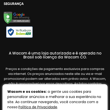
SEGURANÇA
A Wacom é uma loja autorizada e é operada no
Brasil sob licença da Wacom CO.
Preços e condições de pagamento exclusivos para compras
via internet. Os preços anunciados neste site ou via e-mail
promocional podem ser alterados sem prévio aviso. A Wacom,
não é responsável por erros descritivos. As fotos contidas
nesta página são meramente ilustrativas do produto e podem
Wacom e os cookies:
a gente usa cookies para
variar de acordo com o fornecedor/lote do fabricante. Ofertas
personalizar anúncios e melhorar a sua experiência no
válidas até o término de nossos estoques. Vendas sujeitas à
site. Ao continuar navegando, você concorda com a
análise e confirmação de dados.
nossa
Política de Privacidade
.