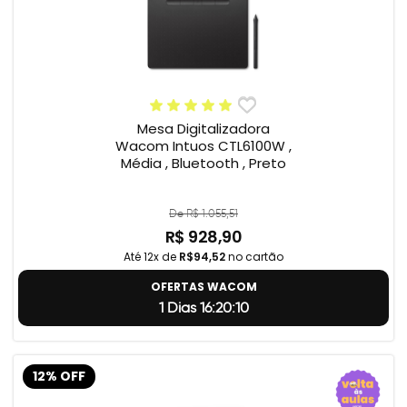
Mesa Digitalizadora
Wacom Intuos CTL6100W ,
Média , Bluetooth , Preto
De R$ 1.055,51
R$ 928,90
Até 12x de
R$94,52
no cartão
OFERTAS WACOM
1 Dias 16:20:9
12% OFF