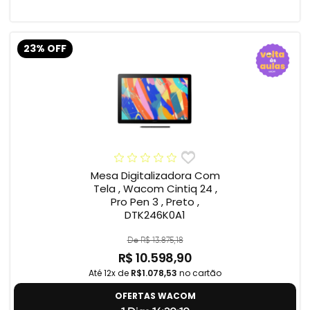
23% OFF
Mesa Digitalizadora Com
Tela , Wacom Cintiq 24 ,
Pro Pen 3 , Preto ,
DTK246K0A1
De R$ 13.875,18
R$ 10.598,90
Até 12x de
R$1.078,53
no cartão
OFERTAS WACOM