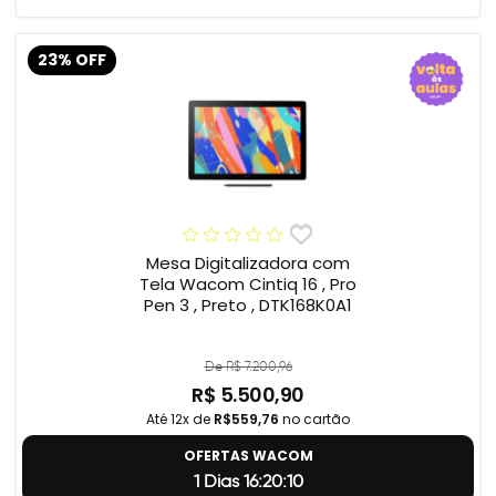
23% OFF
Mesa Digitalizadora com
Tela Wacom Cintiq 16 , Pro
Pen 3 , Preto , DTK168K0A1
De R$ 7.200,96
R$ 5.500,90
Até 12x de
R$559,76
no cartão
OFERTAS WACOM
1 Dias 16:20:9