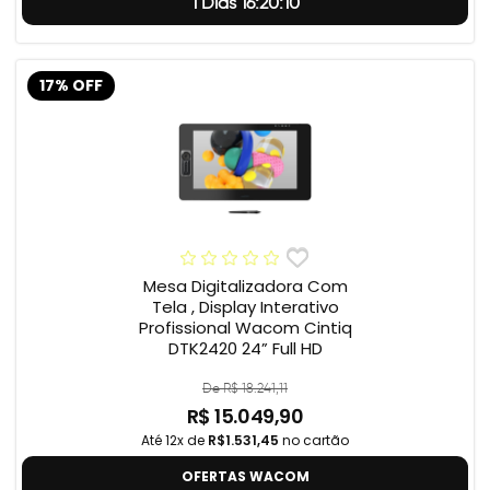
1 Dias 16:20:9
17% OFF
Mesa Digitalizadora Com
Tela , Display Interativo
Profissional Wacom Cintiq
DTK2420 24” Full HD
De R$ 18.241,11
R$ 15.049,90
Até 12x de
R$1.531,45
no cartão
OFERTAS WACOM