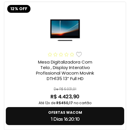
12% OFF
Mesa Digitalizadora Com
Tela , Display Interativo
Profissional Wacom Movink
DTH135 13” Full HD
De R$ 5.031,01
R$ 4.423,90
Até 12x de
R$450,17
no cartão
OFERTAS WACOM
1 Dias 16:20:9