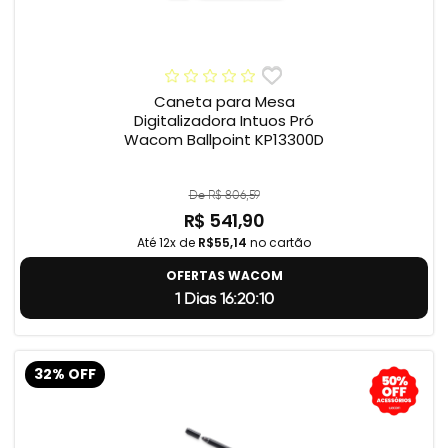
Caneta para Mesa
Digitalizadora Intuos Pró
Wacom Ballpoint KP13300D
De R$ 806,59
R$ 541,90
Até 12x de
R$55,14
no cartão
OFERTAS WACOM
1 Dias 16:20:9
32% OFF