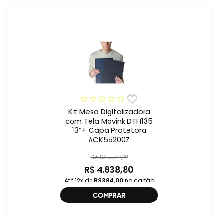
Kit Mesa Digitalizadora
com Tela Movink DTH135
13”+ Capa Protetora
ACK55200Z
De R$ 5.547,29
R$ 4.838,80
Até 12x de
R$384,00
no cartão
COMPRAR