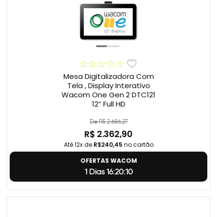
Mesa Digitalizadora Com
Tela , Display Interativo
Wacom One Gen 2 DTC121
12” Full HD
De R$ 2.686,27
R$ 2.362,90
Até 12x de
R$240,45
no cartão
OFERTAS WACOM
1 Dias 16:20:9