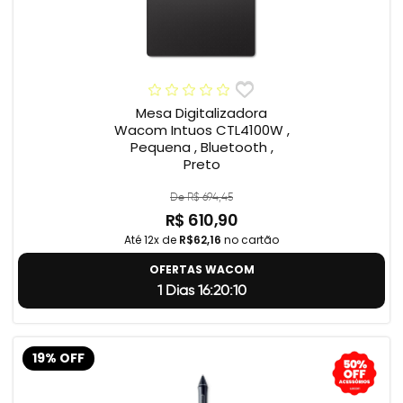
Mesa Digitalizadora
Wacom Intuos CTL4100W ,
Pequena , Bluetooth ,
Preto
De R$ 694,45
R$ 610,90
Até 12x de
R$62,16
no cartão
OFERTAS WACOM
1 Dias 16:20:9
19% OFF