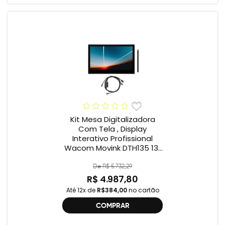
Kit Mesa Digitalizadora
Com Tela , Display
Interativo Profissional
Wacom Movink DTH135 13”
Full HD + Cabo Wacom
One , 2ª geração
De R$ 5.732,29
R$ 4.987,80
Até 12x de
R$384,00
no cartão
COMPRAR