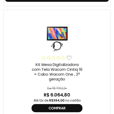
Kit Mesa Digitalizadora
com Tela Wacom Cintiq 16
+ Cabo Wacom One , 2ª
geração
De R$ 7.902,24
R$ 6.064,80
Até 12x de
R$384,00
no cartão
COMPRAR