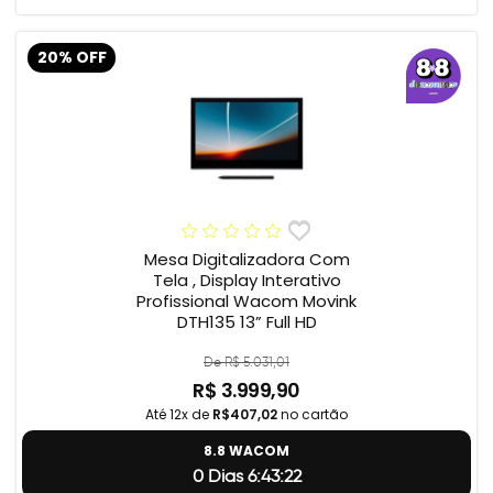
20% OFF
Mesa Digitalizadora Com
Tela , Display Interativo
Profissional Wacom Movink
DTH135 13” Full HD
De R$ 5.031,01
R$ 3.999,90
Até 12x de
R$407,02
no cartão
8.8 WACOM
0 Dias 6:43:21