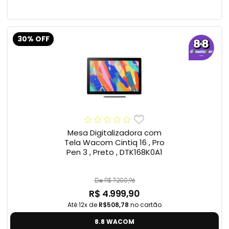
30% OFF
Mesa Digitalizadora com
Tela Wacom Cintiq 16 , Pro
Pen 3 , Preto , DTK168K0A1
De R$ 7.200,96
R$ 4.999,90
Até 12x de
R$508,78
no cartão
8.8 WACOM