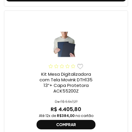
Kit Mesa Digitalizadora
com Tela Movink DTH135
13”+ Capa Protetora
ACK55200Z
De R$ 5.547,29
R$ 4.405,80
Até 12x de
R$384,00
no cartão
COMPRAR