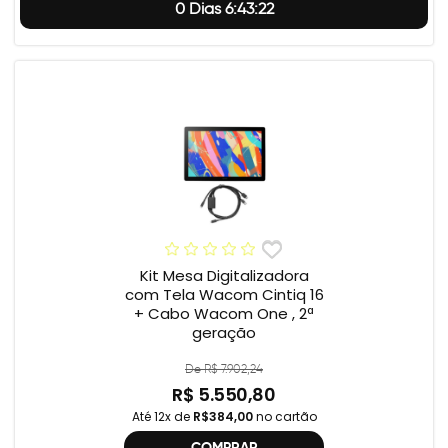
0 Dias 6:43:21
Kit Mesa Digitalizadora
com Tela Wacom Cintiq 16
+ Cabo Wacom One , 2ª
geração
De R$ 7.902,24
R$ 5.550,80
Até 12x de
R$384,00
no cartão
COMPRAR