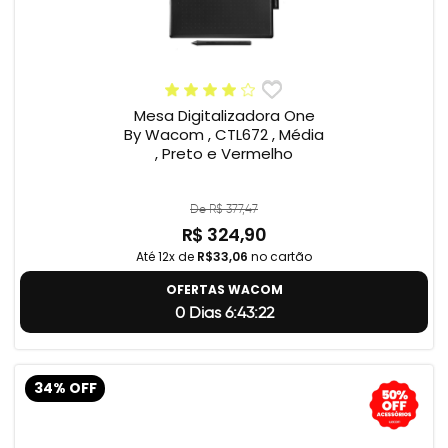
Mesa Digitalizadora One
By Wacom , CTL672 , Média
, Preto e Vermelho
De R$ 377,47
R$ 324,90
Até 12x de
R$33,06
no cartão
OFERTAS WACOM
0 Dias 6:43:21
34% OFF