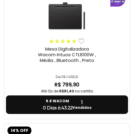
Mesa Digitalizadora
Wacom Intuos CTL6100W ,
Média , Bluetooth , Preto
De R$ 1.055,51
R$ 799,90
Até 12x de
R$81,40
no cartão
1
8.8 WACOM
Vendidos
0 Dias 6:43:21
14% OFF