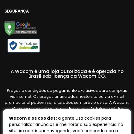
SEGURANÇA
A Wacom é uma loja autorizada e é operada no
Brasil sob licença da Wacom CO.
Preços e condições de pagamento exclusivos para compras
via internet. Os preços anunciados neste site ou via e-mail
promocional podem ser alterados sem prévio aviso. A Wacom,
não é responsável por erros descritivos. As fotos contidas
nesta página são meramente ilustrativas do produto e podem
Wacom e os cookies:
a gente usa cookies para
variar de acordo com o fornecedor/lote do fabricante. Ofertas
personalizar anúncios e melhorar a sua experiência no
válidas até o término de nossos estoques. Vendas sujeitas à
site. Ao continuar navegando, você concorda com a
análise e confirmação de dados.