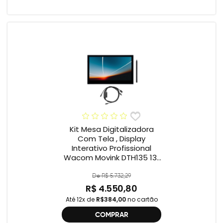
Kit Mesa Digitalizadora
Com Tela , Display
Interativo Profissional
Wacom Movink DTH135 13”
Full HD + Cabo Wacom
One , 2ª geração
De R$ 5.732,29
R$ 4.550,80
Até 12x de
R$384,00
no cartão
COMPRAR