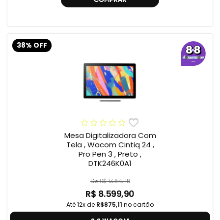
38% OFF
Mesa Digitalizadora Com
Tela , Wacom Cintiq 24 ,
Pro Pen 3 , Preto ,
DTK246K0A1
De R$ 13.875,18
R$ 8.599,90
Até 12x de
R$875,11
no cartão