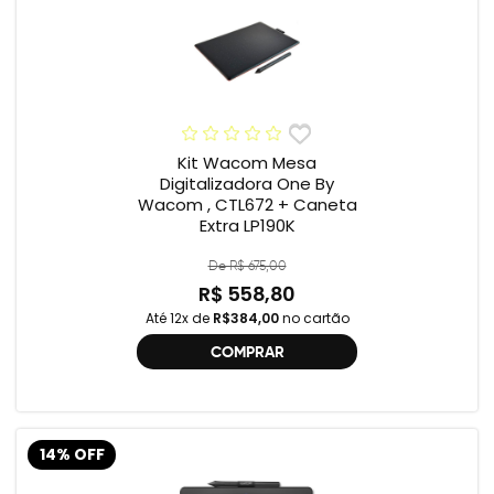
Kit Wacom Mesa
Digitalizadora One By
Wacom , CTL672 + Caneta
Extra LP190K
De R$ 675,00
R$ 558,80
Até 12x de
R$384,00
no cartão
COMPRAR
14% OFF