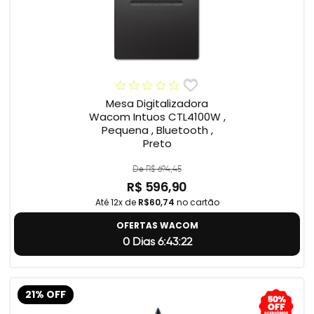
Mesa Digitalizadora
Wacom Intuos CTL4100W ,
Pequena , Bluetooth ,
Preto
De R$ 694,45
R$ 596,90
Até 12x de
R$60,74
no cartão
OFERTAS WACOM
0 Dias 6:43:21
21% OFF