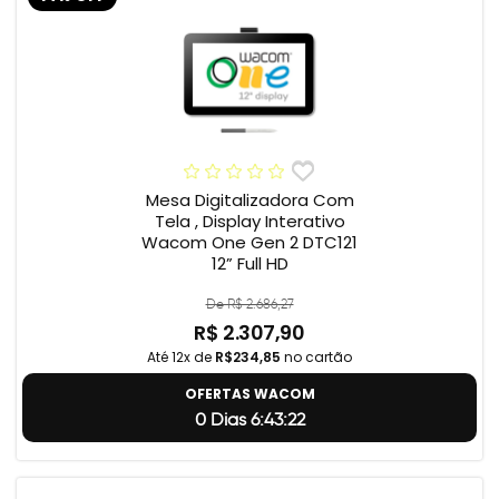
Mesa Digitalizadora Com
Tela , Display Interativo
Wacom One Gen 2 DTC121
12” Full HD
De R$ 2.686,27
R$ 2.307,90
Até 12x de
R$234,85
no cartão
OFERTAS WACOM
0 Dias 6:43:21