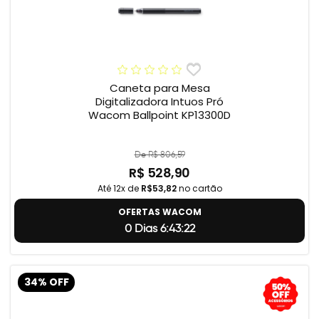
Caneta para Mesa
Digitalizadora Intuos Pró
Wacom Ballpoint KP13300D
De R$ 806,59
R$ 528,90
Até 12x de
R$53,82
no cartão
OFERTAS WACOM
0 Dias 6:43:21
34% OFF