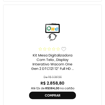
Kit Mesa Digitalizadora
Com Tela , Display
Interativo Wacom One
Gen 2 DTC121 12” Full HD +
Cabo Wacom One , 2ª
geração , DTC121 ,
De R$ 3.387,55
DTH134W,
R$ 2.858,80
Até 12x de
R$384,00
no cartão
COMPRAR