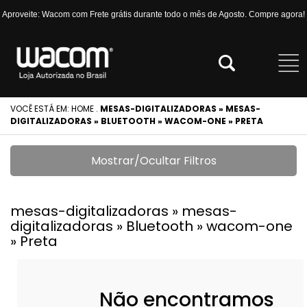
Aproveite: Wacom com Frete grátis durante todo o mês de Agosto. Compre agora!
VOCÊ ESTÁ EM:
HOME
.
MESAS-DIGITALIZADORAS » MESAS-
DIGITALIZADORAS » BLUETOOTH » WACOM-ONE » PRETA
Mostrar/Ocultar Filtros
mesas-digitalizadoras » mesas-
digitalizadoras » Bluetooth » wacom-one
» Preta
Não encontramos