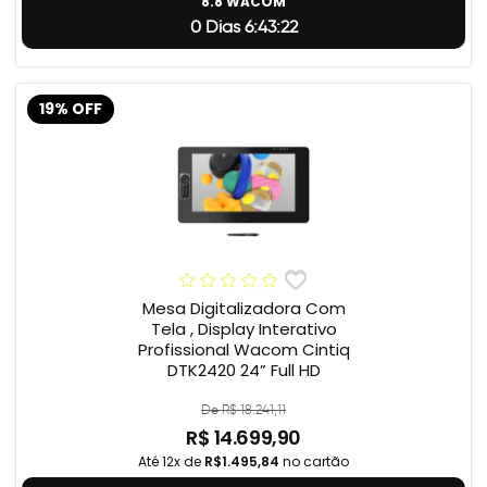
8.8 WACOM
0 Dias 6:43:21
19% OFF
Mesa Digitalizadora Com
Tela , Display Interativo
Profissional Wacom Cintiq
DTK2420 24” Full HD
De R$ 18.241,11
R$ 14.699,90
Até 12x de
R$1.495,84
no cartão