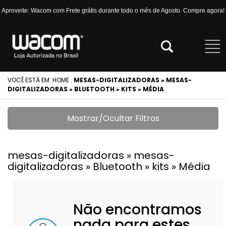
Aproveite: Wacom com Frete grátis durante todo o mês de Agosto. Compre agora!
VOCÊ ESTÁ EM:
HOME
.
MESAS-DIGITALIZADORAS » MESAS-
DIGITALIZADORAS » BLUETOOTH » KITS » MÉDIA
Mostrar/Ocultar Filtros
mesas-digitalizadoras » mesas-
digitalizadoras » Bluetooth » kits » Média
Não encontramos
nada para estes