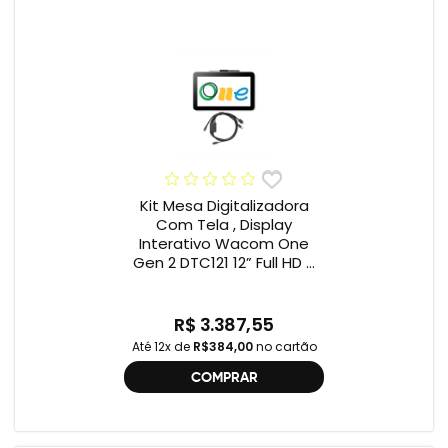
Kit Mesa Digitalizadora
Com Tela , Display
Interativo Wacom One
Gen 2 DTC121 12” Full HD +
Cabo Wacom One , 2ª
geração , DTC121 ,
DTH134W,
R$ 3.387,55
Até 12x de
R$384,00
no cartão
COMPRAR