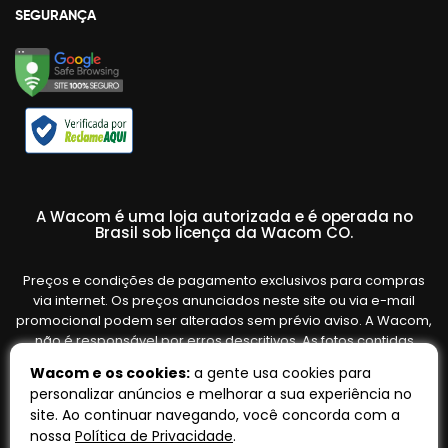
SEGURANÇA
A Wacom é uma loja autorizada e é operada no
Brasil sob licença da Wacom CO.
Preços e condições de pagamento exclusivos para compras
via internet. Os preços anunciados neste site ou via e-mail
promocional podem ser alterados sem prévio aviso. A Wacom,
não é responsável por erros descritivos. As fotos contidas
nesta página são meramente ilustrativas do produto e podem
Wacom e os cookies:
a gente usa cookies para
variar de acordo com o fornecedor/lote do fabricante. Ofertas
personalizar anúncios e melhorar a sua experiência no
válidas até o término de nossos estoques. Vendas sujeitas à
site. Ao continuar navegando, você concorda com a
análise e confirmação de dados.
nossa
Política de Privacidade
.