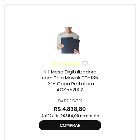
Kit Mesa Digitalizadora
com Tela Movink DTH135
13”+ Capa Protetora
ACK55200Z
De R$ 5.547,29
R$ 4.838,80
Até 12x de
R$384,00
no cartão
COMPRAR