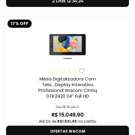
2 Dias 12:34:23
17% OFF
Mesa Digitalizadora Com
Tela , Display Interativo
Profissional Wacom Cintiq
DTK2420 24” Full HD
De R$ 18.241,11
R$ 15.049,90
Até 12x de
R$1.531,45
no cartão
OFERTAS WACOM