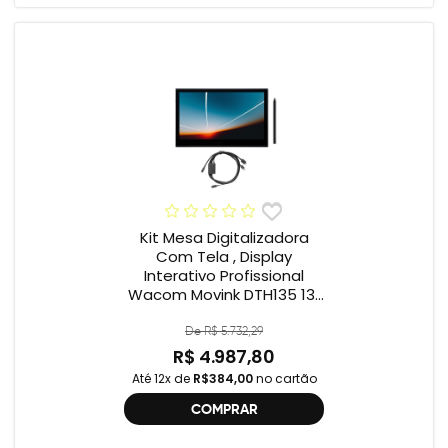
Kit Mesa Digitalizadora
Com Tela , Display
Interativo Profissional
Wacom Movink DTH135 13”
Full HD + Cabo Wacom
One , 2ª geração
De R$ 5.732,29
R$ 4.987,80
Até 12x de
R$384,00
no cartão
COMPRAR