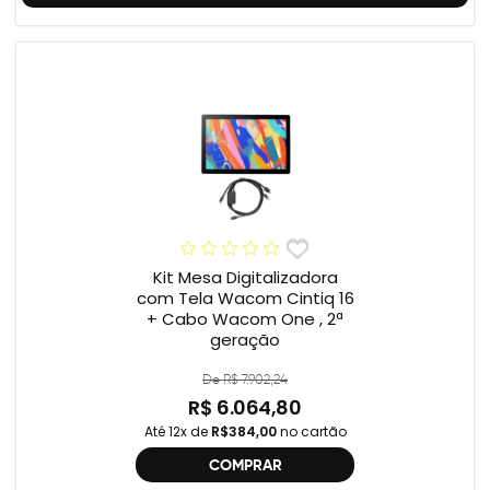
Kit Mesa Digitalizadora
com Tela Wacom Cintiq 16
+ Cabo Wacom One , 2ª
geração
De R$ 7.902,24
R$ 6.064,80
Até 12x de
R$384,00
no cartão
COMPRAR