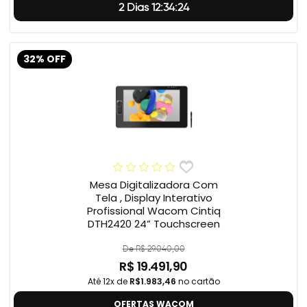
2 Dias 12:34:23
32% OFF
Mesa Digitalizadora Com
Tela , Display Interativo
Profissional Wacom Cintiq
DTH2420 24” Touchscreen
De R$ 29.040,00
R$ 19.491,90
Até 12x de
R$1.983,46
no cartão
OFERTAS WACOM