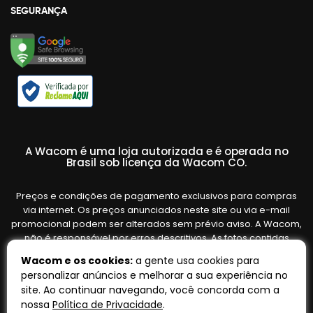
SEGURANÇA
A Wacom é uma loja autorizada e é operada no
Brasil sob licença da Wacom CO.
Preços e condições de pagamento exclusivos para compras
via internet. Os preços anunciados neste site ou via e-mail
promocional podem ser alterados sem prévio aviso. A Wacom,
não é responsável por erros descritivos. As fotos contidas
nesta página são meramente ilustrativas do produto e podem
Wacom e os cookies:
a gente usa cookies para
variar de acordo com o fornecedor/lote do fabricante. Ofertas
personalizar anúncios e melhorar a sua experiência no
válidas até o término de nossos estoques. Vendas sujeitas à
site. Ao continuar navegando, você concorda com a
análise e confirmação de dados.
nossa
Política de Privacidade
.