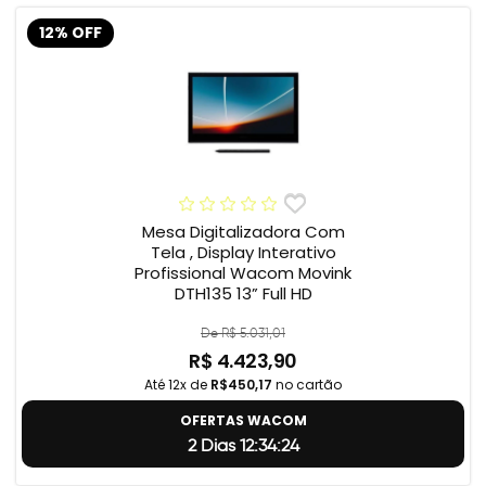
12% OFF
Mesa Digitalizadora Com
Tela , Display Interativo
Profissional Wacom Movink
DTH135 13” Full HD
De R$ 5.031,01
R$ 4.423,90
Até 12x de
R$450,17
no cartão
OFERTAS WACOM
2 Dias 12:34:23