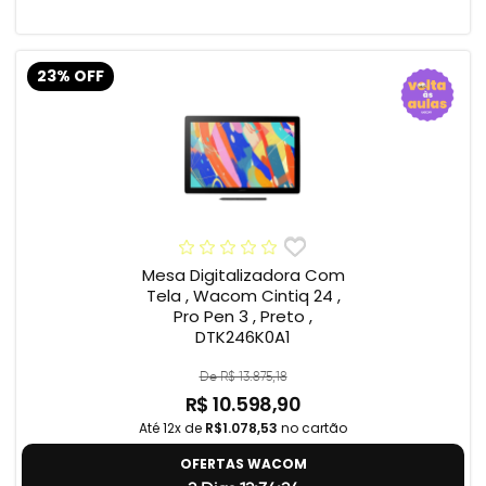
23% OFF
Mesa Digitalizadora Com
Tela , Wacom Cintiq 24 ,
Pro Pen 3 , Preto ,
DTK246K0A1
De R$ 13.875,18
R$ 10.598,90
Até 12x de
R$1.078,53
no cartão
OFERTAS WACOM