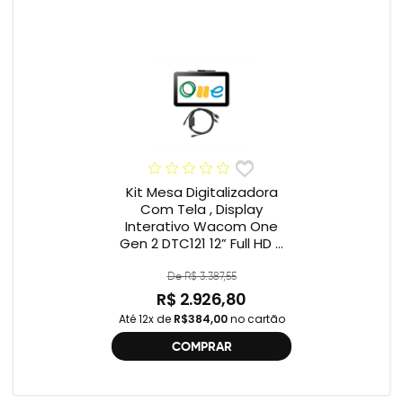
Kit Mesa Digitalizadora
Com Tela , Display
Interativo Wacom One
Gen 2 DTC121 12” Full HD +
Cabo Wacom One , 2ª
geração , DTC121 ,
De R$ 3.387,55
DTH134W,
R$ 2.926,80
Até 12x de
R$384,00
no cartão
COMPRAR