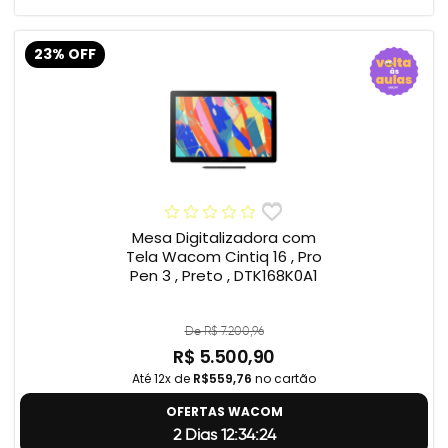
23% OFF
Mesa Digitalizadora com
Tela Wacom Cintiq 16 , Pro
Pen 3 , Preto , DTK168K0A1
De R$ 7.200,96
R$ 5.500,90
Até 12x de
R$559,76
no cartão
OFERTAS WACOM
2 Dias 12:34:23