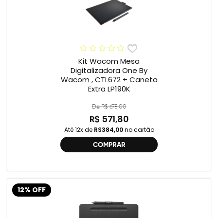
Kit Wacom Mesa
Digitalizadora One By
Wacom , CTL672 + Caneta
Extra LP190K
De R$ 675,00
R$ 571,80
Até 12x de
R$384,00
no cartão
COMPRAR
12% OFF