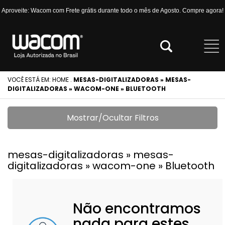
Aproveite: Wacom com Frete grátis durante todo o mês de Agosto. Compre agora!
VOCÊ ESTÁ EM:
HOME
.
MESAS-DIGITALIZADORAS » MESAS-
DIGITALIZADORAS » WACOM-ONE » BLUETOOTH
Mostrar/Ocultar Filtros
mesas-digitalizadoras » mesas-
digitalizadoras » wacom-one » Bluetooth
Não encontramos
nada para estes