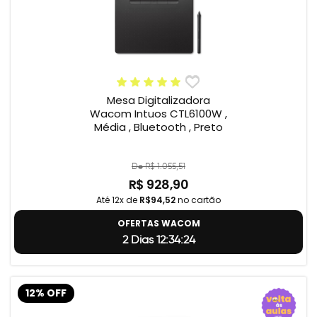
Mesa Digitalizadora
Wacom Intuos CTL6100W ,
Média , Bluetooth , Preto
De R$ 1.055,51
R$ 928,90
Até 12x de
R$94,52
no cartão
OFERTAS WACOM
2 Dias 12:34:23
12% OFF