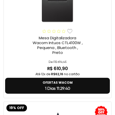
Mesa Digitalizadora
Wacom Intuos CTL4100W ,
Pequena , Bluetooth ,
Preto
De R$ 694,45
R$ 610,90
Até 12x de
R$62,16
no cartão
OFERTAS WACOM
1 Dias 11:29:39
19% OFF