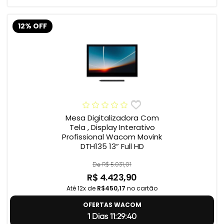
12% OFF
Mesa Digitalizadora Com
Tela , Display Interativo
Profissional Wacom Movink
DTH135 13” Full HD
De R$ 5.031,01
R$ 4.423,90
Até 12x de
R$450,17
no cartão
OFERTAS WACOM
1 Dias 11:29:39