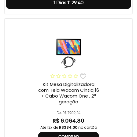
1 Dias 11:29:39
Kit Mesa Digitalizadora
com Tela Wacom Cintiq 16
+ Cabo Wacom One , 2ª
geração
De R$ 7.902,24
R$ 6.064,80
Até 12x de
R$384,00
no cartão
COMPRAR