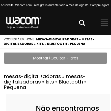
Aproveite: Wacom com Frete grátis durante todo o mês de Agosto. Compre agora!
VOCÊ ESTÁ EM:
HOME
.
MESAS-DIGITALIZADORAS » MESAS-
DIGITALIZADORAS » KITS » BLUETOOTH » PEQUENA
Mostrar/Ocultar Filtros
mesas-digitalizadoras » mesas-
digitalizadoras » kits » Bluetooth »
Pequena
Não encontramos