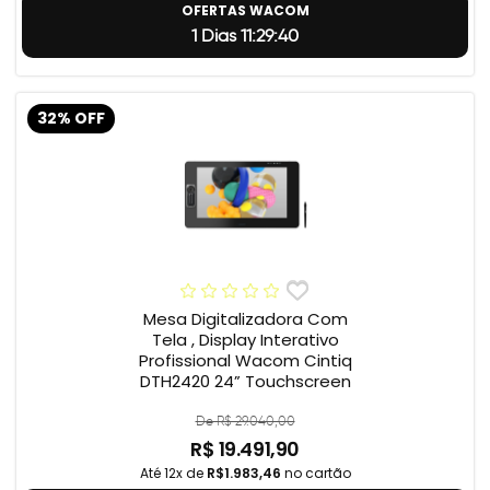
OFERTAS WACOM
1 Dias 11:29:39
32% OFF
Mesa Digitalizadora Com
Tela , Display Interativo
Profissional Wacom Cintiq
DTH2420 24” Touchscreen
De R$ 29.040,00
R$ 19.491,90
Até 12x de
R$1.983,46
no cartão