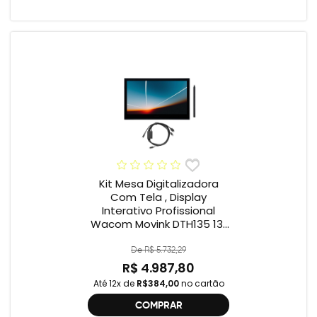
Kit Mesa Digitalizadora
Com Tela , Display
Interativo Profissional
Wacom Movink DTH135 13”
Full HD + Cabo Wacom
One , 2ª geração
De R$ 5.732,29
R$ 4.987,80
Até 12x de
R$384,00
no cartão
COMPRAR