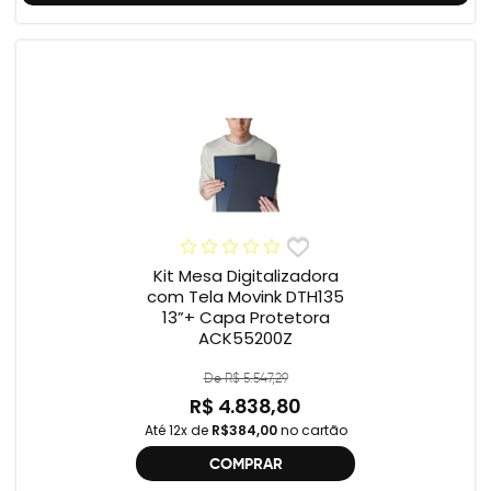
Kit Mesa Digitalizadora
com Tela Movink DTH135
13”+ Capa Protetora
ACK55200Z
De R$ 5.547,29
R$ 4.838,80
Até 12x de
R$384,00
no cartão
COMPRAR