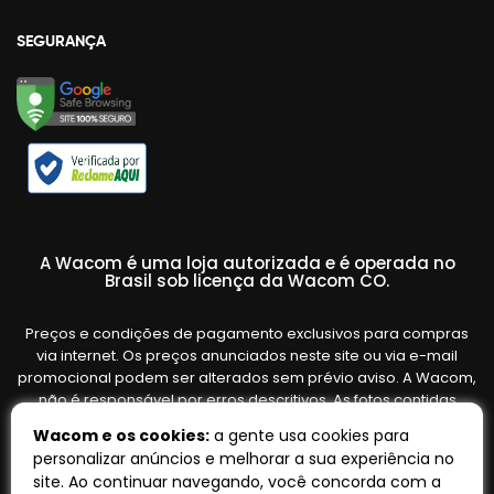
SEGURANÇA
A Wacom é uma loja autorizada e é operada no
Brasil sob licença da Wacom CO.
Preços e condições de pagamento exclusivos para compras
via internet. Os preços anunciados neste site ou via e-mail
promocional podem ser alterados sem prévio aviso. A Wacom,
não é responsável por erros descritivos. As fotos contidas
nesta página são meramente ilustrativas do produto e podem
Wacom e os cookies:
a gente usa cookies para
variar de acordo com o fornecedor/lote do fabricante. Ofertas
personalizar anúncios e melhorar a sua experiência no
válidas até o término de nossos estoques. Vendas sujeitas à
site. Ao continuar navegando, você concorda com a
análise e confirmação de dados.