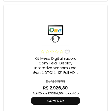
Kit Mesa Digitalizadora
Com Tela , Display
Interativo Wacom One
Gen 2 DTC121 12” Full HD +
Cabo Wacom One , 2ª
geração , DTC121 ,
De R$ 3.387,55
DTH134W,
R$ 2.926,80
Até 12x de
R$384,00
no cartão
COMPRAR