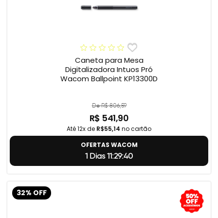
Caneta para Mesa
Digitalizadora Intuos Pró
Wacom Ballpoint KP13300D
De R$ 806,59
R$ 541,90
Até 12x de
R$55,14
no cartão
OFERTAS WACOM
1 Dias 11:29:39
32% OFF