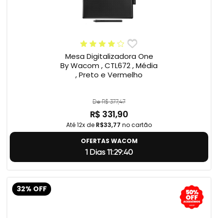
Mesa Digitalizadora One
By Wacom , CTL672 , Média
, Preto e Vermelho
De R$ 377,47
R$ 331,90
Até 12x de
R$33,77
no cartão
OFERTAS WACOM
1 Dias 11:29:39
32% OFF