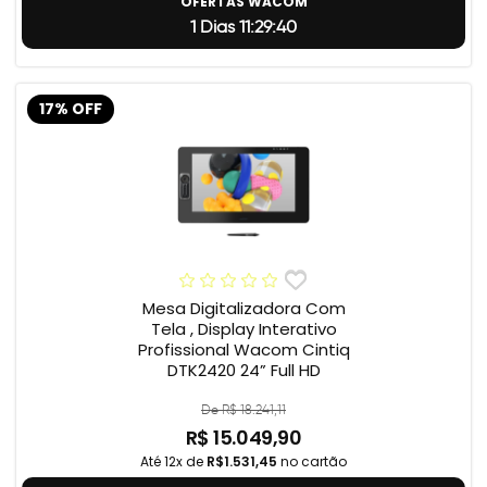
OFERTAS WACOM
1 Dias 11:29:39
17% OFF
Mesa Digitalizadora Com
Tela , Display Interativo
Profissional Wacom Cintiq
DTK2420 24” Full HD
De R$ 18.241,11
R$ 15.049,90
Até 12x de
R$1.531,45
no cartão