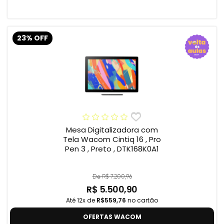
23% OFF
Mesa Digitalizadora com
Tela Wacom Cintiq 16 , Pro
Pen 3 , Preto , DTK168K0A1
De R$ 7.200,96
R$ 5.500,90
Até 12x de
R$559,76
no cartão
OFERTAS WACOM