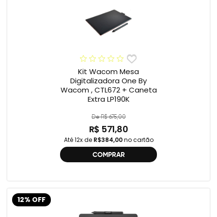
Kit Wacom Mesa
Digitalizadora One By
Wacom , CTL672 + Caneta
Extra LP190K
De R$ 675,00
R$ 571,80
Até 12x de
R$384,00
no cartão
COMPRAR
12% OFF