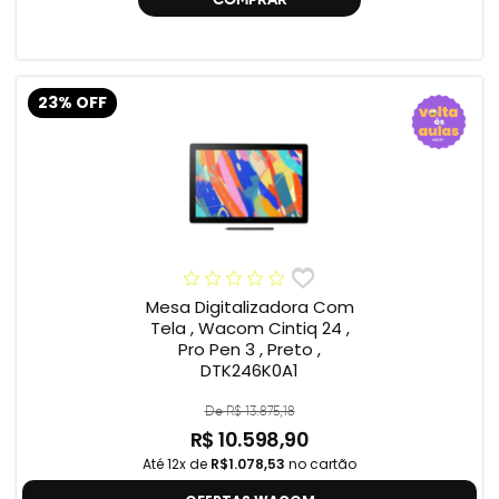
23% OFF
Mesa Digitalizadora Com
Tela , Wacom Cintiq 24 ,
Pro Pen 3 , Preto ,
DTK246K0A1
De R$ 13.875,18
R$ 10.598,90
Até 12x de
R$1.078,53
no cartão