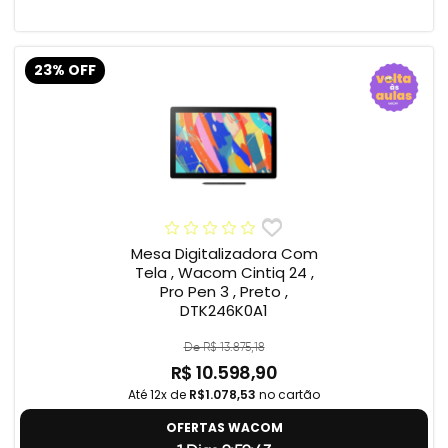
23% OFF
Mesa Digitalizadora Com
Tela , Wacom Cintiq 24 ,
Pro Pen 3 , Preto ,
DTK246K0A1
De R$ 13.875,18
R$ 10.598,90
Até 12x de
R$1.078,53
no cartão
OFERTAS WACOM