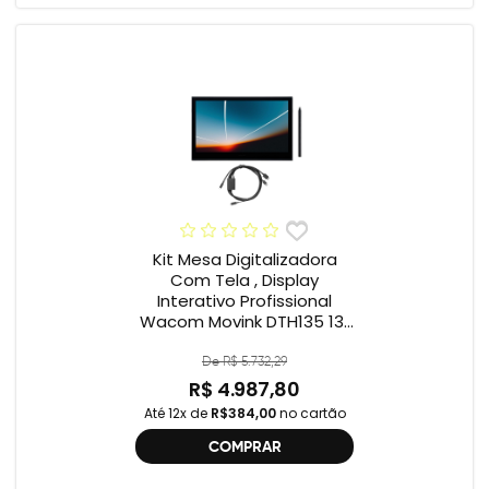
Kit Mesa Digitalizadora
Com Tela , Display
Interativo Profissional
Wacom Movink DTH135 13”
Full HD + Cabo Wacom
One , 2ª geração
De R$ 5.732,29
R$ 4.987,80
Até 12x de
R$384,00
no cartão
COMPRAR