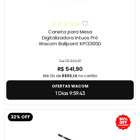
Caneta para Mesa
Digitalizadora Intuos Pró
Wacom Ballpoint KP13300D
De R$ 806,59
R$ 541,90
Até 12x de
R$55,14
no cartão
OFERTAS WACOM
1 Dias 9:59:42
32% OFF