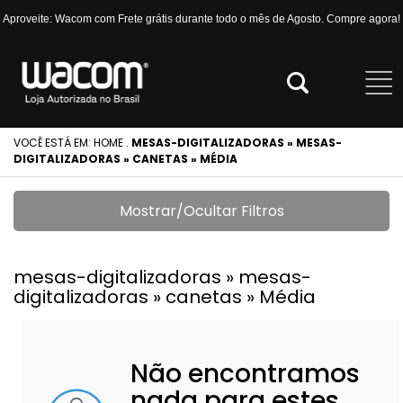
Aproveite: Wacom com Frete grátis durante todo o mês de Agosto. Compre agora!
VOCÊ ESTÁ EM:
HOME
.
MESAS-DIGITALIZADORAS » MESAS-
DIGITALIZADORAS » CANETAS » MÉDIA
Mostrar/Ocultar Filtros
mesas-digitalizadoras » mesas-
digitalizadoras » canetas » Média
Não encontramos
nada para estes