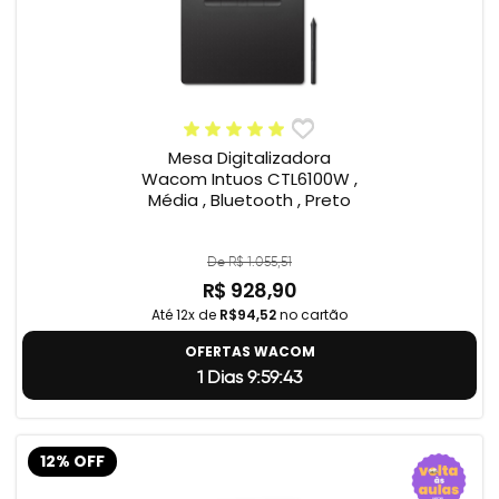
Mesa Digitalizadora
Wacom Intuos CTL6100W ,
Média , Bluetooth , Preto
De R$ 1.055,51
R$ 928,90
Até 12x de
R$94,52
no cartão
OFERTAS WACOM
1 Dias 9:59:42
12% OFF