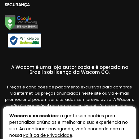
SEGURANÇA
A Wacom é uma loja autorizada e é operada no
Brasil sob licença da Wacom CO.
Preços e condições de pagamento exclusivos para compras
via internet. Os preços anunciados neste site ou via e-mail
promocional podem ser alterados sem prévio aviso. A Wacom,
não é responsável por erros descritivos. As fotos contidas
nesta página são meramente ilustrativas do produto e podem
Wacom e os cookies:
a gente usa cookies para
variar de acordo com o fornecedor/lote do fabricante. Ofertas
personalizar anúncios e melhorar a sua experiência no
válidas até o término de nossos estoques. Vendas sujeitas à
site. Ao continuar navegando, você concorda com a
análise e confirmação de dados.
nossa
Política de Privacidade
.