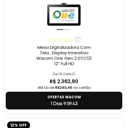
Mesa Digitalizadora Com
Tela , Display Interativo
Wacom One Gen 2 DTC121
12” Full HD
De R$ 2.686,27
R$ 2.362,90
Até 12x de
R$240,45
no cartão
OFERTAS WACOM
1 Dias 9:59:42
12% OFF