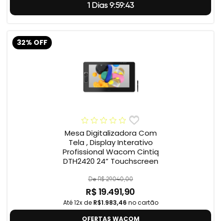
1 Dias 9:59:42
32% OFF
Mesa Digitalizadora Com
Tela , Display Interativo
Profissional Wacom Cintiq
DTH2420 24” Touchscreen
De R$ 29.040,00
R$ 19.491,90
Até 12x de
R$1.983,46
no cartão
OFERTAS WACOM