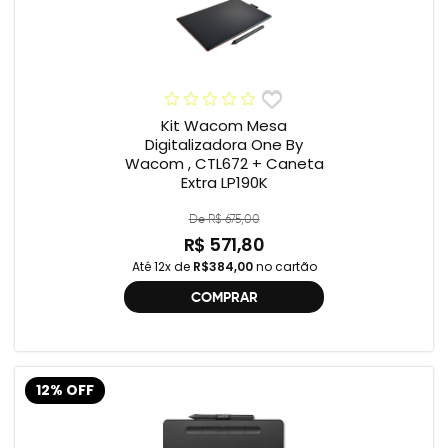
Kit Wacom Mesa
Digitalizadora One By
Wacom , CTL672 + Caneta
Extra LP190K
De R$ 675,00
R$ 571,80
Até 12x de
R$384,00
no cartão
COMPRAR
12% OFF