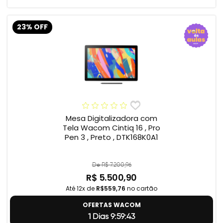
23% OFF
Mesa Digitalizadora com
Tela Wacom Cintiq 16 , Pro
Pen 3 , Preto , DTK168K0A1
De R$ 7.200,96
R$ 5.500,90
Até 12x de
R$559,76
no cartão
OFERTAS WACOM
1 Dias 9:59:42