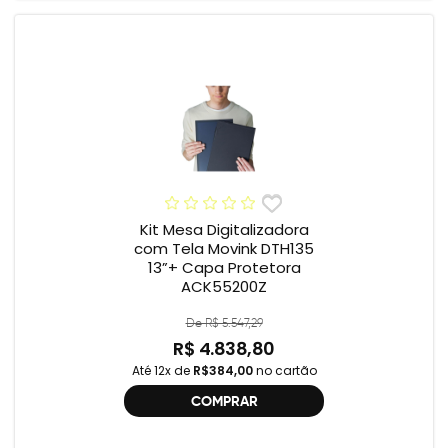
Kit Mesa Digitalizadora
com Tela Movink DTH135
13”+ Capa Protetora
ACK55200Z
De R$ 5.547,29
R$ 4.838,80
Até 12x de
R$384,00
no cartão
COMPRAR