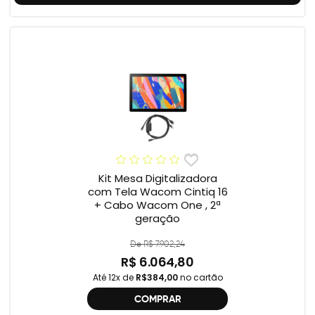
Kit Mesa Digitalizadora
com Tela Wacom Cintiq 16
+ Cabo Wacom One , 2ª
geração
De R$ 7.902,24
R$ 6.064,80
Até 12x de
R$384,00
no cartão
COMPRAR