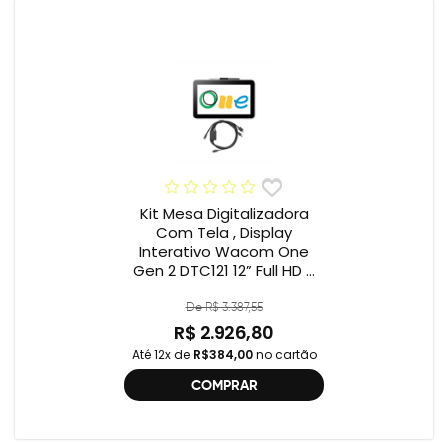
Kit Mesa Digitalizadora
Com Tela , Display
Interativo Wacom One
Gen 2 DTC121 12” Full HD +
Cabo Wacom One , 2ª
geração , DTC121 ,
De R$ 3.387,55
DTH134W,
R$ 2.926,80
Até 12x de
R$384,00
no cartão
COMPRAR