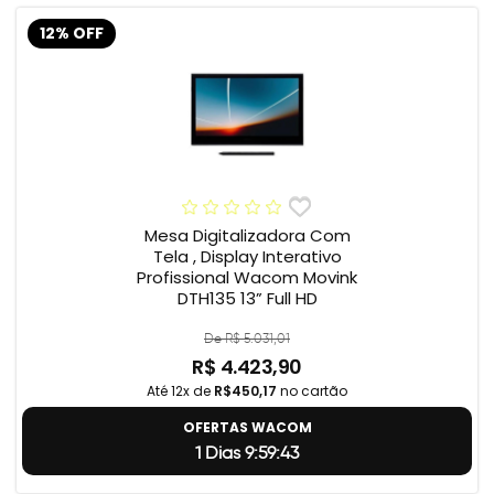
12% OFF
Mesa Digitalizadora Com
Tela , Display Interativo
Profissional Wacom Movink
DTH135 13” Full HD
De R$ 5.031,01
R$ 4.423,90
Até 12x de
R$450,17
no cartão
OFERTAS WACOM
1 Dias 9:59:42