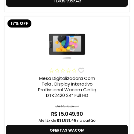
1 Dias 9:59:42
17% OFF
Mesa Digitalizadora Com
Tela , Display Interativo
Profissional Wacom Cintiq
DTK2420 24” Full HD
De R$ 18.241,11
R$ 15.049,90
Até 12x de
R$1.531,45
no cartão
OFERTAS WACOM