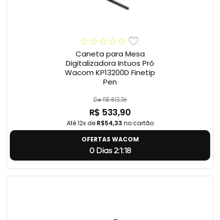
Caneta para Mesa
Digitalizadora Intuos Pró
Wacom KP13200D Finetip
Pen
De R$ 813,36
R$ 533,90
Até 12x de
R$54,33
no cartão
OFERTAS WACOM
0 Dias 2:1:17