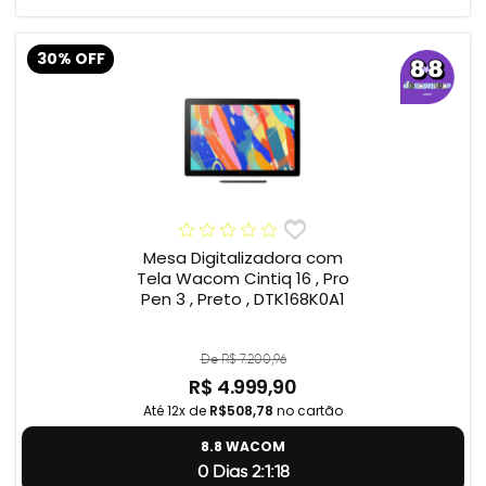
30% OFF
Mesa Digitalizadora com
Tela Wacom Cintiq 16 , Pro
Pen 3 , Preto , DTK168K0A1
De R$ 7.200,96
R$ 4.999,90
Até 12x de
R$508,78
no cartão
8.8 WACOM
0 Dias 2:1:17