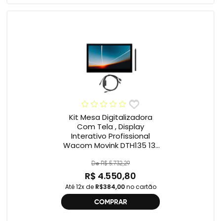
Kit Mesa Digitalizadora
Com Tela , Display
Interativo Profissional
Wacom Movink DTH135 13”
Full HD + Cabo Wacom
One , 2ª geração
De R$ 5.732,29
R$ 4.550,80
Até 12x de
R$384,00
no cartão
COMPRAR