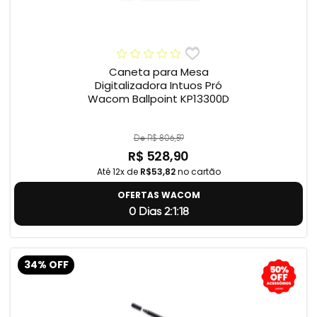
Caneta para Mesa
Digitalizadora Intuos Pró
Wacom Ballpoint KP13300D
De R$ 806,59
R$ 528,90
Até 12x de
R$53,82
no cartão
OFERTAS WACOM
0 Dias 2:1:17
34% OFF