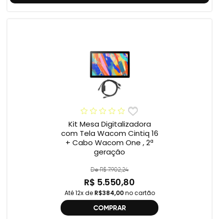
Kit Mesa Digitalizadora
com Tela Wacom Cintiq 16
+ Cabo Wacom One , 2ª
geração
De R$ 7.902,24
R$ 5.550,80
Até 12x de
R$384,00
no cartão
COMPRAR