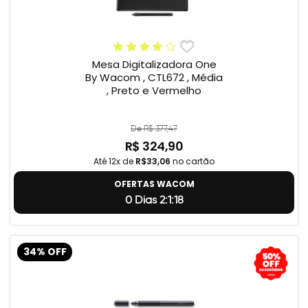
Mesa Digitalizadora One
By Wacom , CTL672 , Média
, Preto e Vermelho
De R$ 377,47
R$ 324,90
Até 12x de
R$33,06
no cartão
OFERTAS WACOM
0 Dias 2:1:17
34% OFF