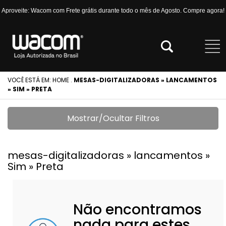
Aproveite: Wacom com Frete grátis durante todo o mês de Agosto. Compre agora!
VOCÊ ESTÁ EM:
HOME
.
MESAS-DIGITALIZADORAS » LANCAMENTOS
» SIM » PRETA
Mostrar/Ocultar Filtros
mesas-digitalizadoras » lancamentos »
Sim » Preta
Não encontramos
nada para estes