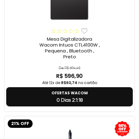
Mesa Digitalizadora
Wacom Intuos CTL4100W ,
Pequena , Bluetooth ,
Preto
De R$ 694,45
R$ 596,90
Até 12x de
R$60,74
no cartão
OFERTAS WACOM
0 Dias 2:1:17
21% OFF