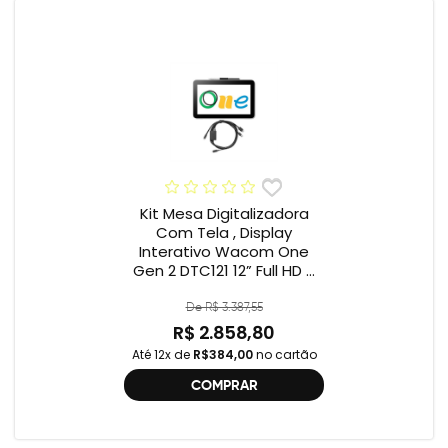
Kit Mesa Digitalizadora
Com Tela , Display
Interativo Wacom One
Gen 2 DTC121 12” Full HD +
Cabo Wacom One , 2ª
geração , DTC121 ,
De R$ 3.387,55
DTH134W,
R$ 2.858,80
Até 12x de
R$384,00
no cartão
COMPRAR