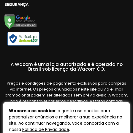
SEGURANÇA
A Wacom é uma loja autorizada e é operada no
Brasil sob licença da Wacom CO.
Preços e condições de pagamento exclusivos para compras
via internet. Os preços anunciados neste site ou via e-mail
promocional podem ser alterados sem prévio aviso. A Wacom,
não é responsável por erros descritivos. As fotos contidas
nesta página são meramente ilustrativas do produto e podem
Wacom e os cookies:
a gente usa cookies para
variar de acordo com o fornecedor/lote do fabricante. Ofertas
personalizar anúncios e melhorar a sua experiência no
válidas até o término de nossos estoques. Vendas sujeitas à
site. Ao continuar navegando, você concorda com a
análise e confirmação de dados.
nossa
Política de Privacidade
.