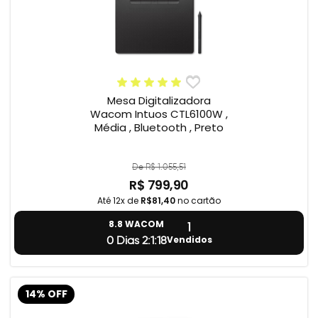
Mesa Digitalizadora
Wacom Intuos CTL6100W ,
Média , Bluetooth , Preto
De R$ 1.055,51
R$ 799,90
Até 12x de
R$81,40
no cartão
1
8.8 WACOM
Vendidos
0 Dias 2:1:17
14% OFF