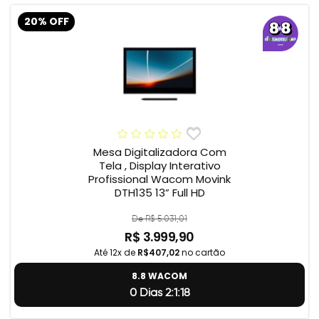
20% OFF
Mesa Digitalizadora Com
Tela , Display Interativo
Profissional Wacom Movink
DTH135 13” Full HD
De R$ 5.031,01
R$ 3.999,90
Até 12x de
R$407,02
no cartão
8.8 WACOM
0 Dias 2:1:17