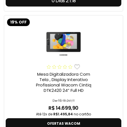
0 Dias 2:1:17
19% OFF
Mesa Digitalizadora Com
Tela , Display Interativo
Profissional Wacom Cintiq
DTK2420 24” Full HD
De R$ 18.241,11
R$ 14.699,90
Até 12x de
R$1.495,84
no cartão
OFERTAS WACOM