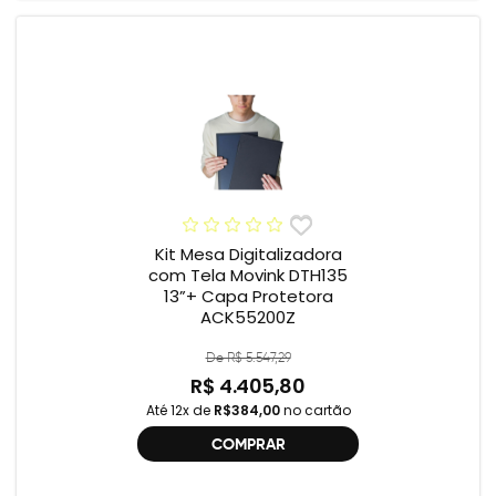
Kit Mesa Digitalizadora
com Tela Movink DTH135
13”+ Capa Protetora
ACK55200Z
De R$ 5.547,29
R$ 4.405,80
Até 12x de
R$384,00
no cartão
COMPRAR