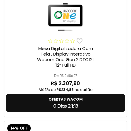
Mesa Digitalizadora Com
Tela , Display Interativo
Wacom One Gen 2 DTC121
12” Full HD
De R$ 2.686,27
R$ 2.307,90
Até 12x de
R$234,85
no cartão
OFERTAS WACOM
0 Dias 2:1:17
14% OFF