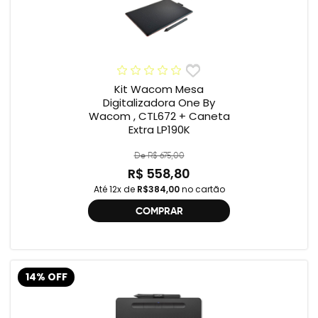
Kit Wacom Mesa
Digitalizadora One By
Wacom , CTL672 + Caneta
Extra LP190K
De R$ 675,00
R$ 558,80
Até 12x de
R$384,00
no cartão
COMPRAR
14% OFF