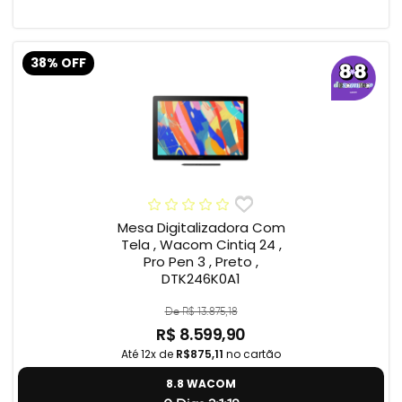
38% OFF
Mesa Digitalizadora Com
Tela , Wacom Cintiq 24 ,
Pro Pen 3 , Preto ,
DTK246K0A1
De R$ 13.875,18
R$ 8.599,90
Até 12x de
R$875,11
no cartão
8.8 WACOM