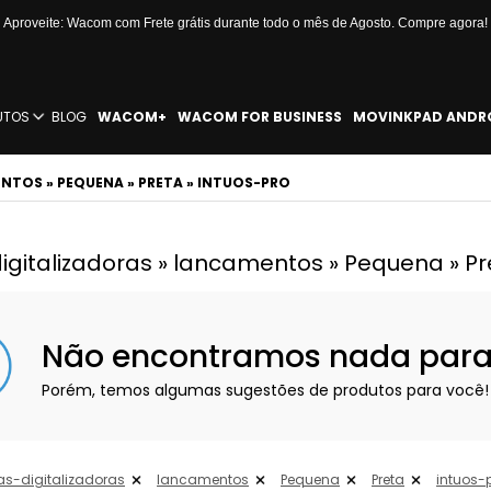
Aproveite: Wacom com Frete grátis durante todo o mês de Agosto. Compre agora!
UTOS
BLOG
WACOM+
WACOM FOR BUSINESS
MOVINKPAD ANDR
NTOS » PEQUENA » PRETA » INTUOS-PRO
gitalizadoras » lancamentos » Pequena » Pre
Não encontramos nada para e
Porém, temos algumas sugestões de produtos para você!
s-digitalizadoras
lancamentos
Pequena
Preta
intuos-