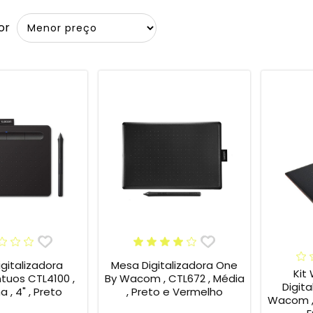
or
gitalizadora
Mesa Digitalizadora One
Kit
tuos CTL4100 ,
By Wacom , CTL672 , Média
Digit
 , 4" , Preto
, Preto e Vermelho
Wacom ,