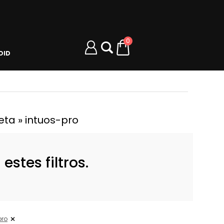
0
OID
ta » intuos-pro
stes filtros.
pro