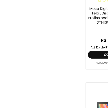
Mesa Digi
Tela , Dis
Profission
DTH135
R$ 
Até 12x de
R
C
ADICION