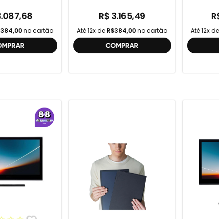
gera
3.087,68
R$ 3.165,49
R
384,00
no cartão
Até 12x de
R$384,00
no cartão
Até 12x d
OMPRAR
COMPRAR