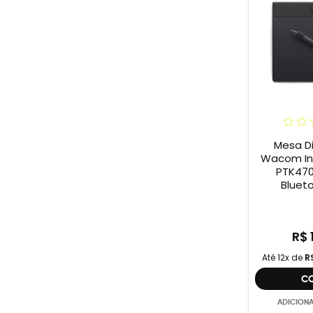
Mesa Di
Wacom Int
PTK470
Blueto
R$ 
Até 12x de
R
C
ADICION