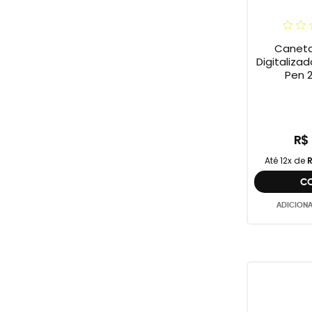
Caneta
Digitaliz
Pen 2
R$
Até 12x de
R
C
ADICION