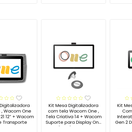
Digitalizadora
Kit Mesa Digitalizadora
Kit Me
 , Wacom One
com tela Wacom One ,
Com 
121 12” + Wacom
Tela Criativa 14 + Wacom
Inter
 Transporte
Suporte para Display One
Gen 2 DT
12" e 13" ACK649Z
Cabo 