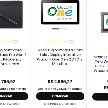
gitalizadora
Mesa Digitalizadora Com
uos Pro Gen 2
Tela , Display Interativo
Mesa Di
 , Pequena ,
Wacom One Gen 2 DTC121
Tela W
oth , Preto
12” Full HD
DTC121 12” + Capa
Wacom 
1.796,92
R$ 2.686,27
R
$182,85
no cartão
Até 12x de
R$273,35
no cartão
OMPRAR
COMPRAR
AR AO CARRINHO
ADICIONAR AO CARRINHO