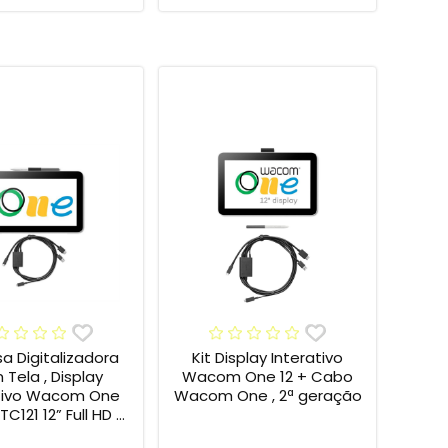
sa Digitalizadora
Kit Display Interativo
Tela , Display
Wacom One 12 + Cabo
ativo Wacom One
Wacom One , 2ª geração
C121 12” Full HD +
Wacom One , 2ª