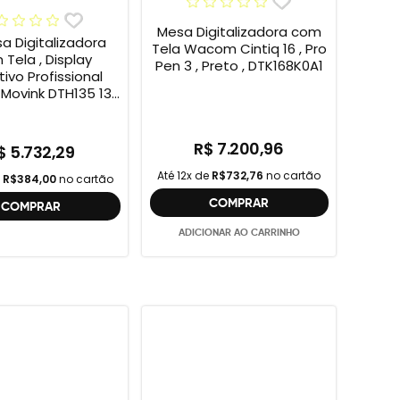
Mesa Digitalizadora com
sa Digitalizadora
Tela Wacom Cintiq 16 , Pro
Tela , Display
Pen 3 , Preto , DTK168K0A1
tivo Profissional
ovink DTH135 13”
HD + Cabo Wacom
 , 2ª geração
R$ 7.200,96
$ 5.732,29
Até 12x de
R$732,76
no cartão
e
R$384,00
no cartão
COMPRAR
COMPRAR
ADICIONAR AO CARRINHO