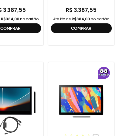
ção , DTC121 ,
DTH134W,
$ 3.387,55
R$ 3.387,55
e
R$384,00
no cartão
Até 12x de
R$384,00
no cartão
COMPRAR
COMPRAR