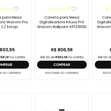
 para Mesa
Caneta para Mesa
Cane
adora Wacom Pro
Digitalizadora Intuos Pró
Digital
 C/ Estojo
Wacom Ballpoint KP13300D
Wacom 
 803,95
R$ 806,59
$81,81
no cartão
Até 12x de
R$82,08
no cartão
Até 12x 
OMPRAR
COMPRAR
AR AO CARRINHO
ADICIONAR AO CARRINHO
ADICI