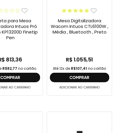
ta para Mesa
Mesa Digitalizadora
izadora Intuos Pró
Wacom Intuos CTL6100W ,
KP13200D Finetip
Média , Bluetooth , Preto
Pen
R$ 813,36
R$ 1.055,51
de
R$82,77
no cartão
Até 12x de
R$107,41
no cartão
COMPRAR
COMPRAR
ONAR AO CARRINHO
ADICIONAR AO CARRINHO