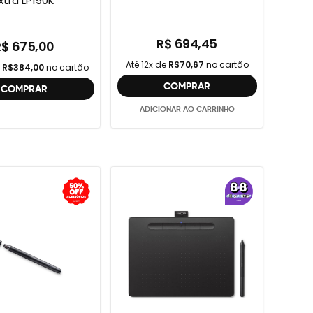
xtra LP190K
R$ 694,45
R$ 675,00
Até 12x de
R$70,67
no cartão
e
R$384,00
no cartão
COMPRAR
COMPRAR
ADICIONAR AO CARRINHO