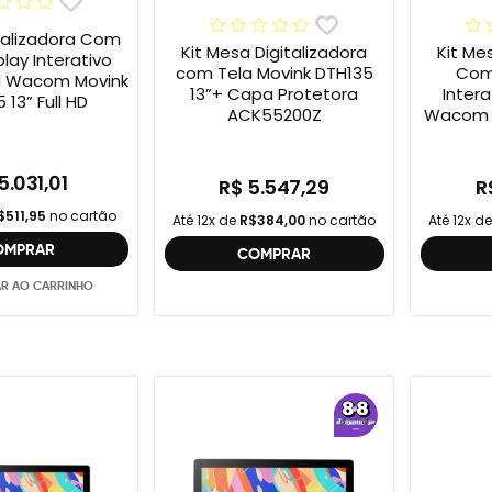
talizadora Com
Kit Mesa Digitalizadora
Kit Me
play Interativo
com Tela Movink DTH135
Com 
al Wacom Movink
13”+ Capa Protetora
Intera
 13” Full HD
ACK55200Z
Wacom M
Full 
One
5.031,01
R$ 5.547,29
R
$511,95
no cartão
Até 12x de
R$384,00
no cartão
Até 12x d
OMPRAR
COMPRAR
AR AO CARRINHO