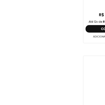
R$
Até 12x de
R
C
ADICION