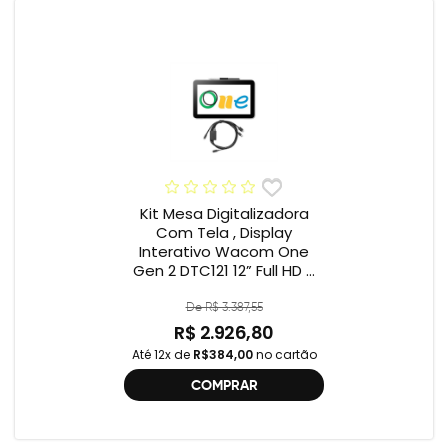
Kit Mesa Digitalizadora
Com Tela , Display
Interativo Wacom One
Gen 2 DTC121 12” Full HD +
Cabo Wacom One , 2ª
geração , DTC121 ,
De R$ 3.387,55
DTH134W,
R$ 2.926,80
Até 12x de
R$384,00
no cartão
COMPRAR