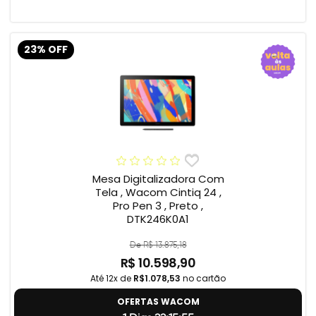
23% OFF
Mesa Digitalizadora Com
Tela , Wacom Cintiq 24 ,
Pro Pen 3 , Preto ,
DTK246K0A1
De R$ 13.875,18
R$ 10.598,90
Até 12x de
R$1.078,53
no cartão
OFERTAS WACOM