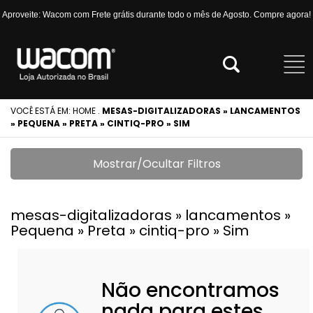
Aproveite: Wacom com Frete grátis durante todo o mês de Agosto. Compre agora!
VOCÊ ESTÁ EM:
HOME
.
MESAS-DIGITALIZADORAS » LANCAMENTOS
» PEQUENA » PRETA » CINTIQ-PRO » SIM
Mostrar/Ocultar Filtros
mesas-digitalizadoras » lancamentos »
Pequena » Preta » cintiq-pro » Sim
Não encontramos
nada para estes