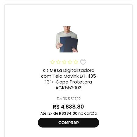
Kit Mesa Digitalizadora
com Tela Movink DTH135
13”+ Capa Protetora
ACK55200Z
De R$ 5.547,29
R$ 4.838,80
Até 12x de
R$384,00
no cartão
COMPRAR