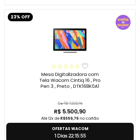
23% OFF
Mesa Digitalizadora com
Tela Wacom Cintiq 16 , Pro
Pen 3 , Preto , DTK168K0A1
De R$ 7.200,96
R$ 5.500,90
Até 12x de
R$559,76
no cartão
OFERTAS WACOM
1 Dias 22:15:55