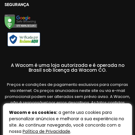
SEGURANÇA
A Wacom é uma loja autorizada e é operada no
Brasil sob licença da Wacom CO.
Preços e condições de pagamento exclusivos para compras
via internet. Os preços anunciados neste site ou via e-mail
promocional podem ser alterados sem prévio aviso. A Wacom,
não é responsável por erros descritivos. As fotos contidas
nesta página são meramente ilustrativas do produto e podem
Wacom e os cookies:
a gente usa cookies para
variar de acordo com o fornecedor/lote do fabricante. Ofertas
personalizar anúncios e melhorar a sua experiência no
válidas até o término de nossos estoques. Vendas sujeitas à
site. Ao continuar navegando, você concorda com a
análise e confirmação de dados.
nossa
Política de Privacidade
.