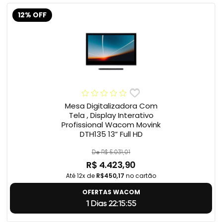
12% OFF
Mesa Digitalizadora Com
Tela , Display Interativo
Profissional Wacom Movink
DTH135 13” Full HD
De R$ 5.031,01
R$ 4.423,90
Até 12x de
R$450,17
no cartão
OFERTAS WACOM
1 Dias 22:15:55