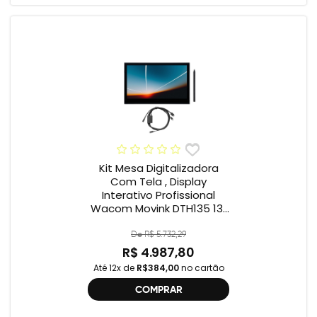
Kit Mesa Digitalizadora
Com Tela , Display
Interativo Profissional
Wacom Movink DTH135 13”
Full HD + Cabo Wacom
One , 2ª geração
De R$ 5.732,29
R$ 4.987,80
Até 12x de
R$384,00
no cartão
COMPRAR