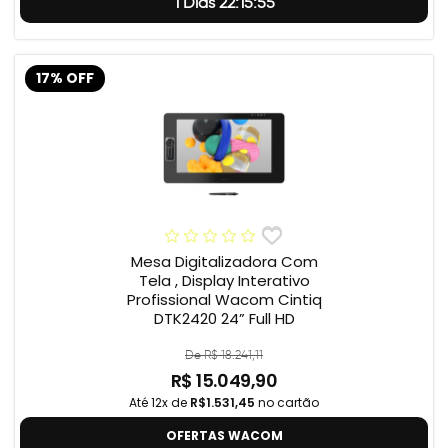
1 Dias 22:15:55
17% OFF
Mesa Digitalizadora Com
Tela , Display Interativo
Profissional Wacom Cintiq
DTK2420 24” Full HD
De R$ 18.241,11
R$ 15.049,90
Até 12x de
R$1.531,45
no cartão
OFERTAS WACOM