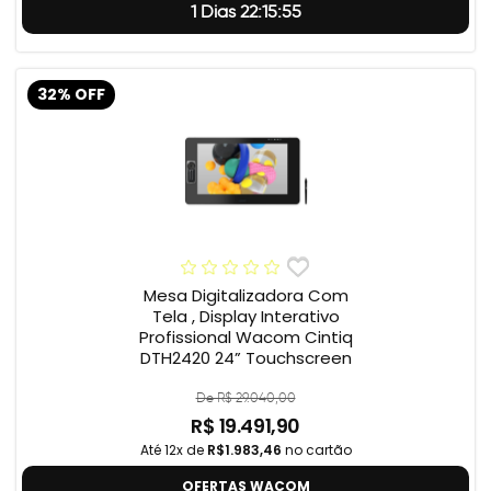
1 Dias 22:15:55
32% OFF
Mesa Digitalizadora Com
Tela , Display Interativo
Profissional Wacom Cintiq
DTH2420 24” Touchscreen
De R$ 29.040,00
R$ 19.491,90
Até 12x de
R$1.983,46
no cartão
OFERTAS WACOM