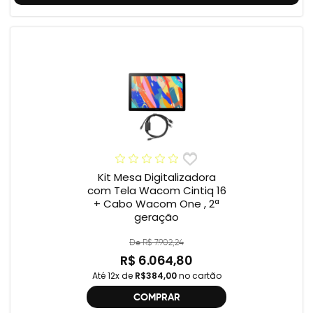
Kit Mesa Digitalizadora
com Tela Wacom Cintiq 16
+ Cabo Wacom One , 2ª
geração
De R$ 7.902,24
R$ 6.064,80
Até 12x de
R$384,00
no cartão
COMPRAR