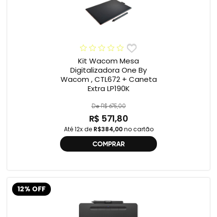
Kit Wacom Mesa
Digitalizadora One By
Wacom , CTL672 + Caneta
Extra LP190K
De R$ 675,00
R$ 571,80
Até 12x de
R$384,00
no cartão
COMPRAR
12% OFF