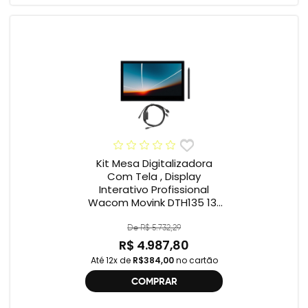
Kit Mesa Digitalizadora
Com Tela , Display
Interativo Profissional
Wacom Movink DTH135 13”
Full HD + Cabo Wacom
One , 2ª geração
De R$ 5.732,29
R$ 4.987,80
Até 12x de
R$384,00
no cartão
COMPRAR