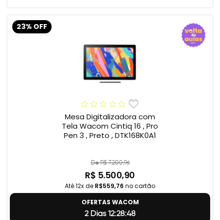
23% OFF
Mesa Digitalizadora com
Tela Wacom Cintiq 16 , Pro
Pen 3 , Preto , DTK168K0A1
De R$ 7.200,96
R$ 5.500,90
Até 12x de
R$559,76
no cartão
OFERTAS WACOM
2 Dias 12:28:47