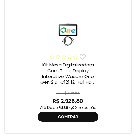
Kit Mesa Digitalizadora
Com Tela , Display
Interativo Wacom One
Gen 2 DTC121 12” Full HD +
Cabo Wacom One , 2ª
geração , DTC121 ,
De R$ 3.387,55
DTH134W,
R$ 2.926,80
Até 12x de
R$384,00
no cartão
COMPRAR