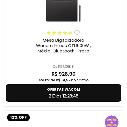
Mesa Digitalizadora
Wacom Intuos CTL6100W ,
Média , Bluetooth , Preto
De R$ 1.055,51
R$ 928,90
Até 12x de
R$94,52
no cartão
OFERTAS WACOM
2 Dias 12:28:47
12% OFF