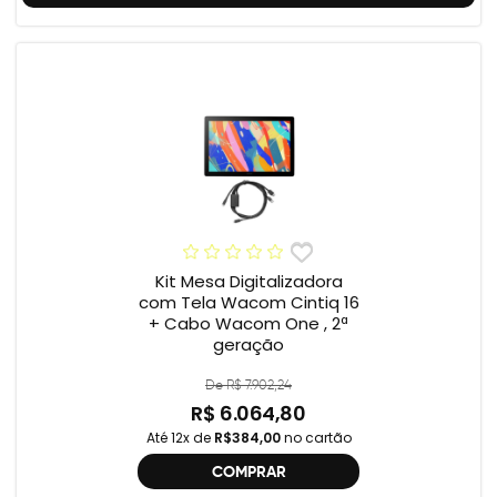
Kit Mesa Digitalizadora
com Tela Wacom Cintiq 16
+ Cabo Wacom One , 2ª
geração
De R$ 7.902,24
R$ 6.064,80
Até 12x de
R$384,00
no cartão
COMPRAR