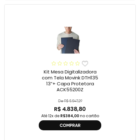
Kit Mesa Digitalizadora
com Tela Movink DTH135
13”+ Capa Protetora
ACK55200Z
De R$ 5.547,29
R$ 4.838,80
Até 12x de
R$384,00
no cartão
COMPRAR