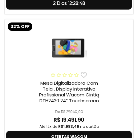
2 Dias 12:28:47
32% OFF
Mesa Digitalizadora Com
Tela , Display Interativo
Profissional Wacom Cintiq
DTH2420 24” Touchscreen
De R$ 29.040,00
R$ 19.491,90
Até 12x de
R$1.983,46
no cartão
OFERTAS WACOM