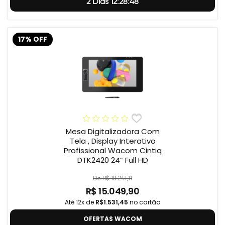
2 Dias 12:28:47
17% OFF
Mesa Digitalizadora Com
Tela , Display Interativo
Profissional Wacom Cintiq
DTK2420 24” Full HD
De R$ 18.241,11
R$ 15.049,90
Até 12x de
R$1.531,45
no cartão
OFERTAS WACOM