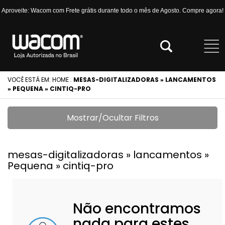
Aproveite: Wacom com Frete grátis durante todo o mês de Agosto. Compre agora!
VOCÊ ESTÁ EM:
HOME
.
MESAS-DIGITALIZADORAS » LANCAMENTOS
» PEQUENA » CINTIQ-PRO
Mostrar/Ocultar Filtros
mesas-digitalizadoras » lancamentos »
Pequena » cintiq-pro
Não encontramos
nada para estes