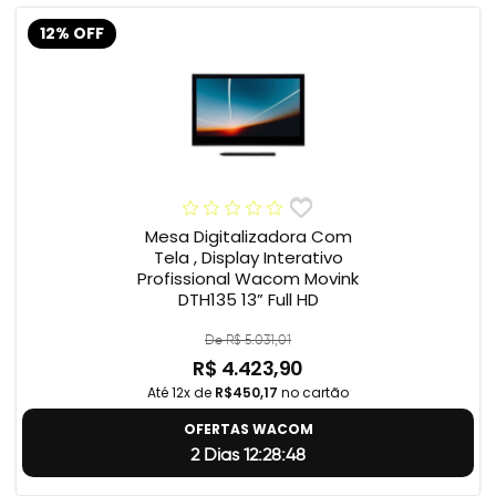
12% OFF
Mesa Digitalizadora Com
Tela , Display Interativo
Profissional Wacom Movink
DTH135 13” Full HD
De R$ 5.031,01
R$ 4.423,90
Até 12x de
R$450,17
no cartão
OFERTAS WACOM
2 Dias 12:28:47