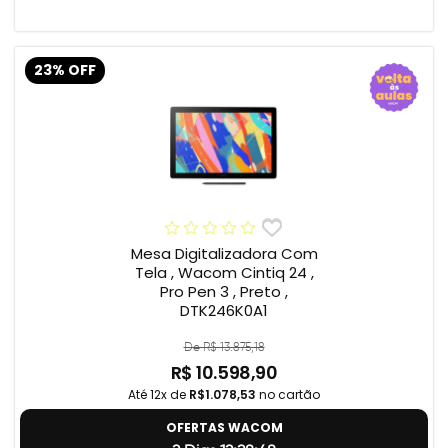
23% OFF
Mesa Digitalizadora Com
Tela , Wacom Cintiq 24 ,
Pro Pen 3 , Preto ,
DTK246K0A1
De R$ 13.875,18
R$ 10.598,90
Até 12x de
R$1.078,53
no cartão
OFERTAS WACOM