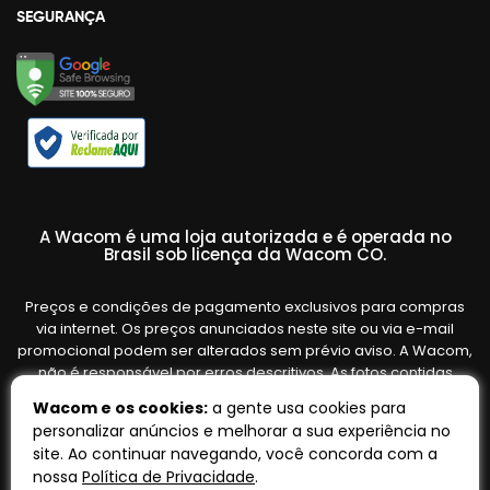
SEGURANÇA
A Wacom é uma loja autorizada e é operada no
Brasil sob licença da Wacom CO.
Preços e condições de pagamento exclusivos para compras
via internet. Os preços anunciados neste site ou via e-mail
promocional podem ser alterados sem prévio aviso. A Wacom,
não é responsável por erros descritivos. As fotos contidas
nesta página são meramente ilustrativas do produto e podem
Wacom e os cookies:
a gente usa cookies para
variar de acordo com o fornecedor/lote do fabricante. Ofertas
personalizar anúncios e melhorar a sua experiência no
válidas até o término de nossos estoques. Vendas sujeitas à
site. Ao continuar navegando, você concorda com a
análise e confirmação de dados.
nossa
Política de Privacidade
.