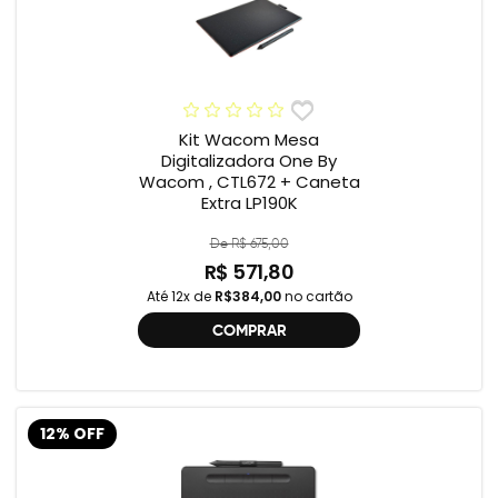
Kit Wacom Mesa
Digitalizadora One By
Wacom , CTL672 + Caneta
Extra LP190K
De R$ 675,00
R$ 571,80
Até 12x de
R$384,00
no cartão
COMPRAR
12% OFF