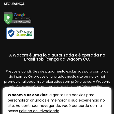
SEGURANÇA
A Wacom é uma loja autorizada e é operada no
Brasil sob licença da Wacom CO.
Preços e condições de pagamento exclusivos para compras
via internet. Os preços anunciados neste site ou via e-mail
promocional podem ser alterados sem prévio aviso. A Wacom,
não é responsável por erros descritivos. As fotos contidas
nesta página são meramente ilustrativas do produto e podem
Wacom e os cookies:
a gente usa cookies para
variar de acordo com o fornecedor/lote do fabricante. Ofertas
personalizar anúncios e melhorar a sua experiência no
válidas até o término de nossos estoques. Vendas sujeitas à
site. Ao continuar navegando, você concorda com a
análise e confirmação de dados.
nossa
Política de Privacidade
.