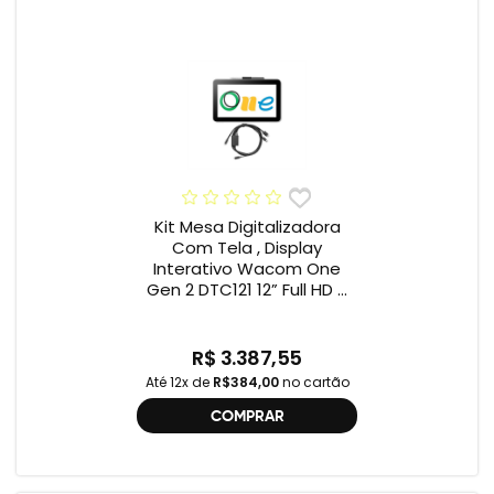
Kit Mesa Digitalizadora
Com Tela , Display
Interativo Wacom One
Gen 2 DTC121 12” Full HD +
Cabo Wacom One , 2ª
geração , DTC121 ,
DTH134W,
R$ 3.387,55
Até 12x de
R$384,00
no cartão
COMPRAR