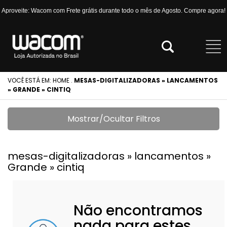
Aproveite: Wacom com Frete grátis durante todo o mês de Agosto. Compre agora!
VOCÊ ESTÁ EM:
HOME
.
MESAS-DIGITALIZADORAS » LANCAMENTOS
» GRANDE » CINTIQ
Mostrar/Ocultar Filtros
mesas-digitalizadoras » lancamentos »
Grande » cintiq
Não encontramos
nada para estes