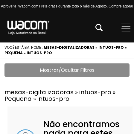
Aproveite: Wacom com Frete grátis durante todo o mês de Agosto. Compre agora!
VOCÊ ESTÁ EM:
HOME
.
MESAS-DIGITALIZADORAS » INTUOS-PRO »
PEQUENA » INTUOS-PRO
Mostrar/Ocultar Filtros
mesas-digitalizadoras » intuos-pro »
Pequena » intuos-pro
Não encontramos
nada para estes