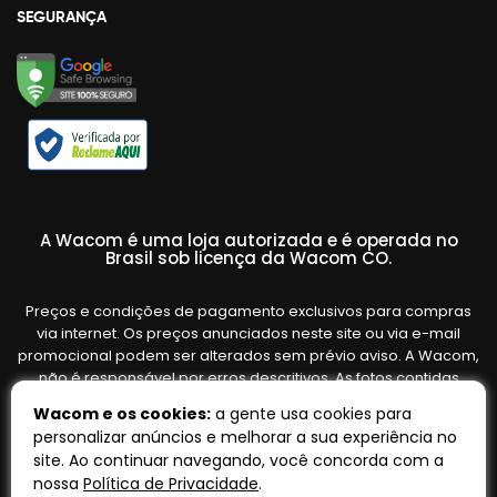
SEGURANÇA
A Wacom é uma loja autorizada e é operada no
Brasil sob licença da Wacom CO.
Preços e condições de pagamento exclusivos para compras
via internet. Os preços anunciados neste site ou via e-mail
promocional podem ser alterados sem prévio aviso. A Wacom,
não é responsável por erros descritivos. As fotos contidas
nesta página são meramente ilustrativas do produto e podem
Wacom e os cookies:
a gente usa cookies para
variar de acordo com o fornecedor/lote do fabricante. Ofertas
personalizar anúncios e melhorar a sua experiência no
válidas até o término de nossos estoques. Vendas sujeitas à
site. Ao continuar navegando, você concorda com a
análise e confirmação de dados.
nossa
Política de Privacidade
.