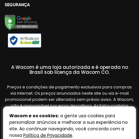
SEGURANÇA
A Wacom é uma loja autorizada e é operada no
Brasil sob licença da Wacom CO.
Preços e condições de pagamento exclusivos para compras
via internet. Os preços anunciados neste site ou via e-mail
promocional podem ser alterados sem prévio aviso. A Wacom,
não é responsável por erros descritivos. As fotos contidas
nesta página são meramente ilustrativas do produto e podem
Wacom e os cookies:
a gente usa cookies para
variar de acordo com o fornecedor/lote do fabricante. Ofertas
personalizar anúncios e melhorar a sua experiência no
válidas até o término de nossos estoques. Vendas sujeitas à
site. Ao continuar navegando, você concorda com a
análise e confirmação de dados.
nossa
Política de Privacidade
.