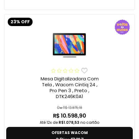
23% OFF
Mesa Digitalizadora Com
Tela , Wacom Cintiq 24 ,
Pro Pen 3 , Preto ,
DTK246K0A1
De R$ 13.875,18
R$ 10.598,90
Até 12x de
R$1.078,53
no cartão
OFERTAS WACOM