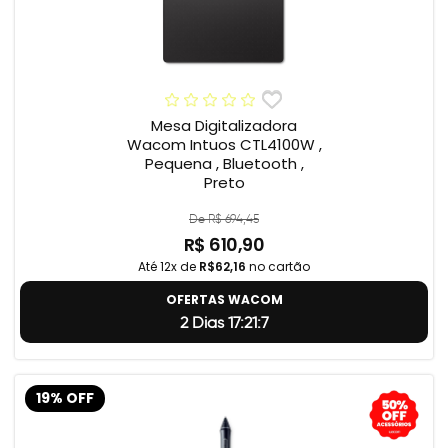
Mesa Digitalizadora
Wacom Intuos CTL4100W ,
Pequena , Bluetooth ,
Preto
De R$ 694,45
R$ 610,90
Até 12x de
R$62,16
no cartão
OFERTAS WACOM
2 Dias 17:21:6
19% OFF