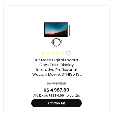
Kit Mesa Digitalizadora
Com Tela , Display
Interativo Profissional
Wacom Movink DTH135 13”
Full HD + Cabo Wacom
One , 2ª geração
De R$ 5.732,29
R$ 4.987,80
Até 12x de
R$384,00
no cartão
COMPRAR