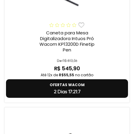
Caneta para Mesa
Digitalizadora Intuos Pró
Wacom KP13200D Finetip
Pen
De R$ 813,36
R$ 545,90
Até 12x de
R$55,55
no cartão
OFERTAS WACOM
2 Dias 17:21:6