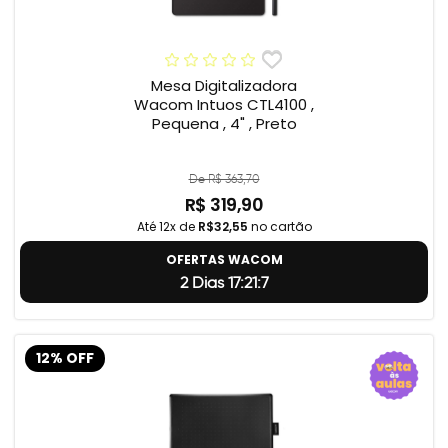
Mesa Digitalizadora
Wacom Intuos CTL4100 ,
Pequena , 4" , Preto
De R$ 363,70
R$ 319,90
Até 12x de
R$32,55
no cartão
OFERTAS WACOM
2 Dias 17:21:6
12% OFF