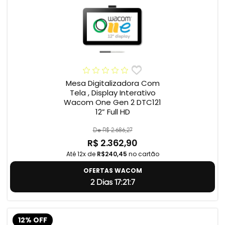
Mesa Digitalizadora Com
Tela , Display Interativo
Wacom One Gen 2 DTC121
12” Full HD
De R$ 2.686,27
R$ 2.362,90
Até 12x de
R$240,45
no cartão
OFERTAS WACOM
2 Dias 17:21:6
12% OFF