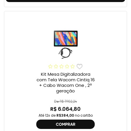
Kit Mesa Digitalizadora
com Tela Wacom Cintiq 16
+ Cabo Wacom One , 2ª
geração
De R$ 7.902,24
R$ 6.064,80
Até 12x de
R$384,00
no cartão
COMPRAR