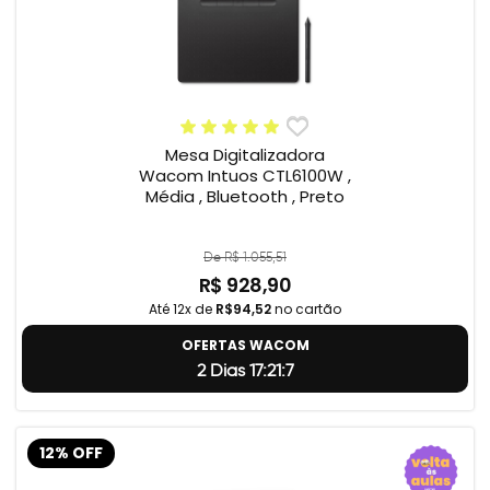
Mesa Digitalizadora
Wacom Intuos CTL6100W ,
Média , Bluetooth , Preto
De R$ 1.055,51
R$ 928,90
Até 12x de
R$94,52
no cartão
OFERTAS WACOM
2 Dias 17:21:6
12% OFF