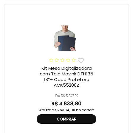
Kit Mesa Digitalizadora
com Tela Movink DTH135
13”+ Capa Protetora
ACK55200Z
De R$ 5.547,29
R$ 4.838,80
Até 12x de
R$384,00
no cartão
COMPRAR