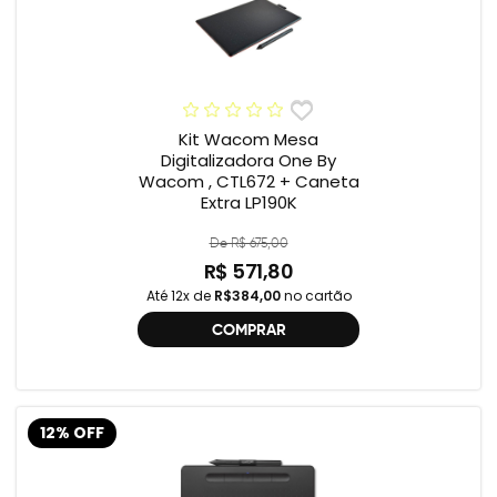
Kit Wacom Mesa
Digitalizadora One By
Wacom , CTL672 + Caneta
Extra LP190K
De R$ 675,00
R$ 571,80
Até 12x de
R$384,00
no cartão
COMPRAR
12% OFF