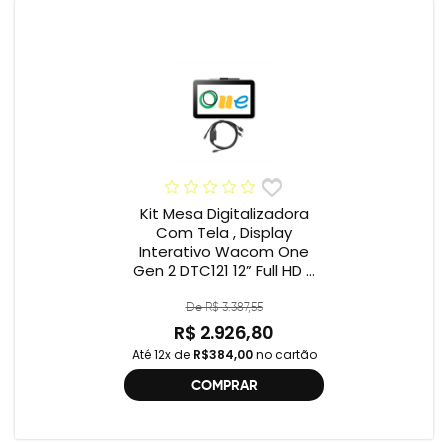
Kit Mesa Digitalizadora
Com Tela , Display
Interativo Wacom One
Gen 2 DTC121 12” Full HD +
Cabo Wacom One , 2ª
geração , DTC121 ,
De R$ 3.387,55
DTH134W,
R$ 2.926,80
Até 12x de
R$384,00
no cartão
COMPRAR