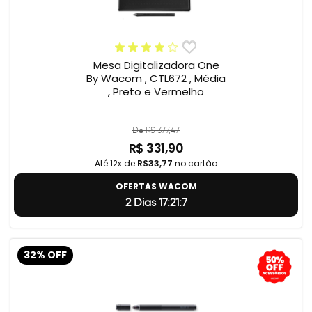
Mesa Digitalizadora One
By Wacom , CTL672 , Média
, Preto e Vermelho
De R$ 377,47
R$ 331,90
Até 12x de
R$33,77
no cartão
OFERTAS WACOM
2 Dias 17:21:6
32% OFF