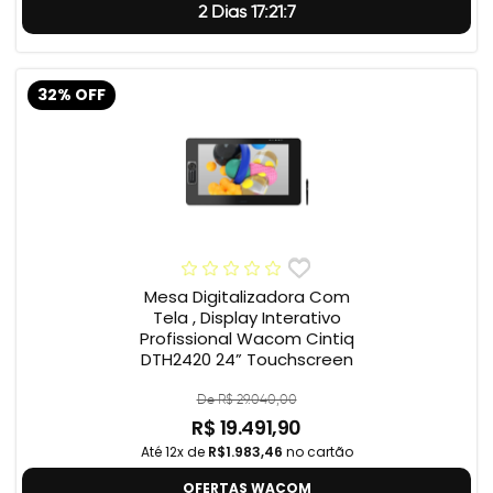
2 Dias 17:21:6
32% OFF
Mesa Digitalizadora Com
Tela , Display Interativo
Profissional Wacom Cintiq
DTH2420 24” Touchscreen
De R$ 29.040,00
R$ 19.491,90
Até 12x de
R$1.983,46
no cartão
OFERTAS WACOM