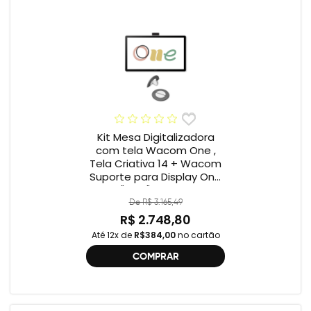
Kit Mesa Digitalizadora
com tela Wacom One ,
Tela Criativa 14 + Wacom
Suporte para Display One
12" e 13" ACK649Z
De R$ 3.165,49
R$ 2.748,80
Até 12x de
R$384,00
no cartão
COMPRAR