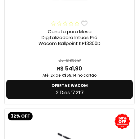
Caneta para Mesa
Digitalizadora Intuos Pró
Wacom Ballpoint KP13300D
De R$ 806,59
R$ 541,90
Até 12x de
R$55,14
no cartão
OFERTAS WACOM
2 Dias 17:21:6
32% OFF