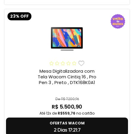
23% OFF
Mesa Digitalizadora com
Tela Wacom Cintiq 16 , Pro
Pen 3 , Preto , DTK168K0A1
De R$ 7.200,96
R$ 5.500,90
Até 12x de
R$559,76
no cartão
OFERTAS WACOM
2 Dias 17:21:6