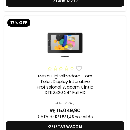
2 Dias 17:21:6
17% OFF
Mesa Digitalizadora Com
Tela , Display Interativo
Profissional Wacom Cintiq
DTK2420 24” Full HD
De R$ 18.241,11
R$ 15.049,90
Até 12x de
R$1.531,45
no cartão
OFERTAS WACOM