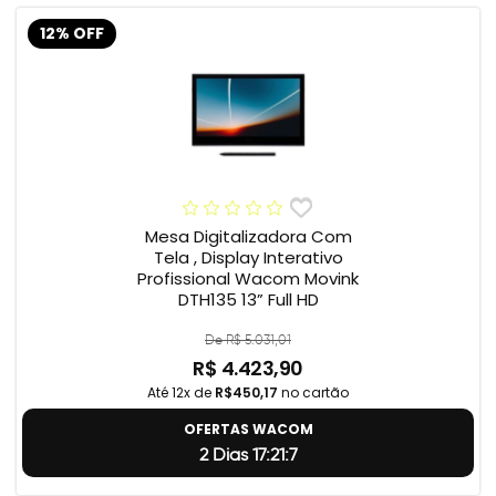
12% OFF
Mesa Digitalizadora Com
Tela , Display Interativo
Profissional Wacom Movink
DTH135 13” Full HD
De R$ 5.031,01
R$ 4.423,90
Até 12x de
R$450,17
no cartão
OFERTAS WACOM
2 Dias 17:21:6