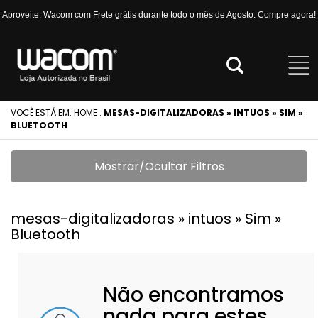
Aproveite: Wacom com Frete grátis durante todo o mês de Agosto. Compre agora!
VOCÊ ESTÁ EM:
HOME
.
MESAS-DIGITALIZADORAS » INTUOS » SIM »
BLUETOOTH
Mostrar/Ocultar Filtros
mesas-digitalizadoras » intuos » Sim »
Bluetooth
Não encontramos
nada para estes