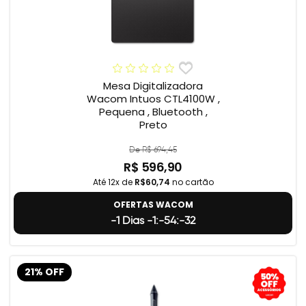
Mesa Digitalizadora
Wacom Intuos CTL4100W ,
Pequena , Bluetooth ,
Preto
De R$ 694,45
R$ 596,90
Até 12x de
R$60,74
no cartão
OFERTAS WACOM
-1 Dias -1:-54:-33
21% OFF