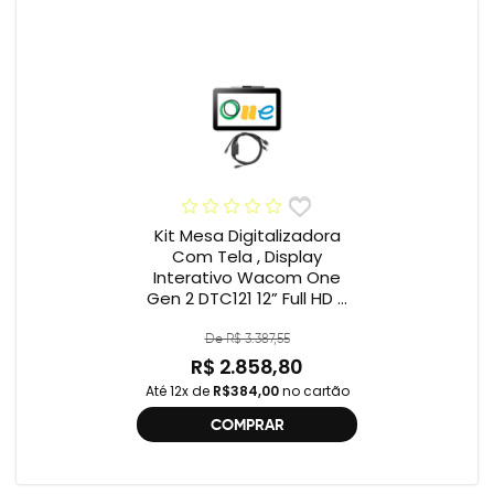
Kit Mesa Digitalizadora
Com Tela , Display
Interativo Wacom One
Gen 2 DTC121 12” Full HD +
Cabo Wacom One , 2ª
geração , DTC121 ,
De R$ 3.387,55
DTH134W,
R$ 2.858,80
Até 12x de
R$384,00
no cartão
COMPRAR