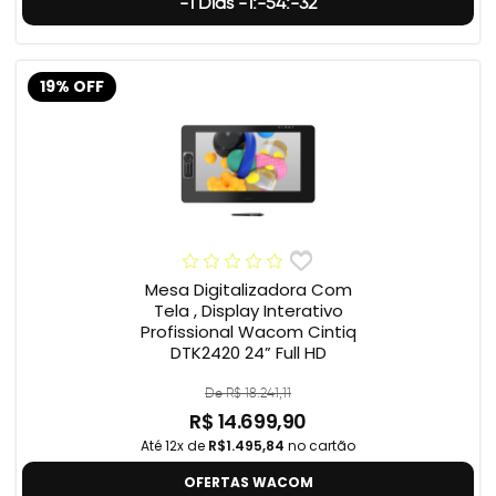
-1 Dias -1:-54:-33
19% OFF
Mesa Digitalizadora Com
Tela , Display Interativo
Profissional Wacom Cintiq
DTK2420 24” Full HD
De R$ 18.241,11
R$ 14.699,90
Até 12x de
R$1.495,84
no cartão
OFERTAS WACOM