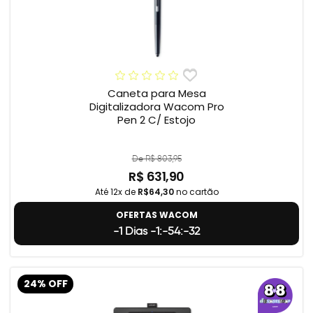
Caneta para Mesa
Digitalizadora Wacom Pro
Pen 2 C/ Estojo
De R$ 803,95
R$ 631,90
Até 12x de
R$64,30
no cartão
OFERTAS WACOM
-1 Dias -1:-54:-33
24% OFF