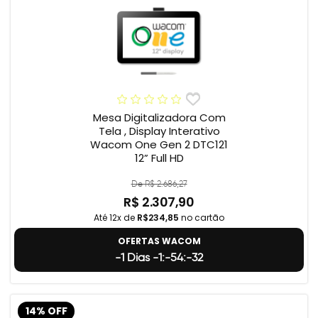
Mesa Digitalizadora Com
Tela , Display Interativo
Wacom One Gen 2 DTC121
12” Full HD
De R$ 2.686,27
R$ 2.307,90
Até 12x de
R$234,85
no cartão
OFERTAS WACOM
-1 Dias -1:-54:-33
14% OFF