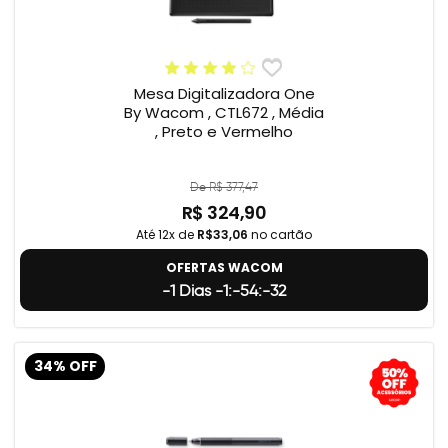
Mesa Digitalizadora One
By Wacom , CTL672 , Média
, Preto e Vermelho
De R$ 377,47
R$ 324,90
Até 12x de
R$33,06
no cartão
OFERTAS WACOM
-1 Dias -1:-54:-33
34% OFF