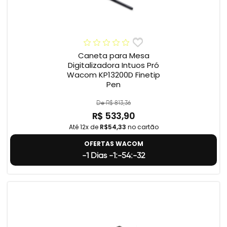
Caneta para Mesa
Digitalizadora Intuos Pró
Wacom KP13200D Finetip
Pen
De R$ 813,36
R$ 533,90
Até 12x de
R$54,33
no cartão
OFERTAS WACOM
-1 Dias -1:-54:-33