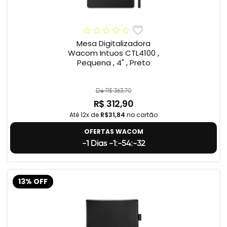
Mesa Digitalizadora
Wacom Intuos CTL4100 ,
Pequena , 4" , Preto
De R$ 363,70
R$ 312,90
Até 12x de
R$31,84
no cartão
OFERTAS WACOM
-1 Dias -1:-54:-33
13% OFF