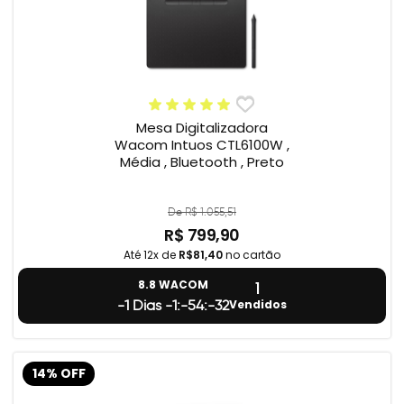
Mesa Digitalizadora
Wacom Intuos CTL6100W ,
Média , Bluetooth , Preto
De R$ 1.055,51
R$ 799,90
Até 12x de
R$81,40
no cartão
1
8.8 WACOM
Vendidos
-1 Dias -1:-54:-33
14% OFF