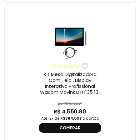
Kit Mesa Digitalizadora
Com Tela , Display
Interativo Profissional
Wacom Movink DTH135 13”
Full HD + Cabo Wacom
One , 2ª geração
De R$ 5.732,29
R$ 4.550,80
Até 12x de
R$384,00
no cartão
COMPRAR