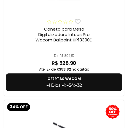
Caneta para Mesa
Digitalizadora Intuos Pró
Wacom Ballpoint KP13300D
De R$ 806,59
R$ 528,90
Até 12x de
R$53,82
no cartão
OFERTAS WACOM
-1 Dias -1:-54:-33
34% OFF