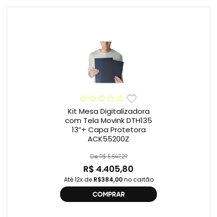
Kit Mesa Digitalizadora
com Tela Movink DTH135
13”+ Capa Protetora
ACK55200Z
De R$ 5.547,29
R$ 4.405,80
Até 12x de
R$384,00
no cartão
COMPRAR