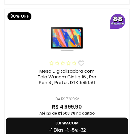
30% OFF
Mesa Digitalizadora com
Tela Wacom Cintiq 16 , Pro
Pen 3 , Preto , DTK168K0A1
De R$ 7.200,96
R$ 4.999,90
Até 12x de
R$508,78
no cartão
8.8 WACOM
-1 Dias -1:-54:-33