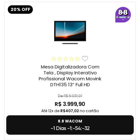
20% OFF
Mesa Digitalizadora Com
Tela , Display Interativo
Profissional Wacom Movink
DTH135 13” Full HD
De R$ 5.031,01
R$ 3.999,90
Até 12x de
R$407,02
no cartão
8.8 WACOM
-1 Dias -1:-54:-33