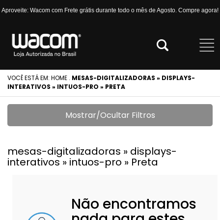
Aproveite: Wacom com Frete grátis durante todo o mês de Agosto. Compre agora!
VOCÊ ESTÁ EM:
HOME
.
MESAS-DIGITALIZADORAS » DISPLAYS-
INTERATIVOS » INTUOS-PRO » PRETA
Mostrar/Ocultar Filtros
mesas-digitalizadoras » displays-
interativos » intuos-pro » Preta
Não encontramos
nada para estes