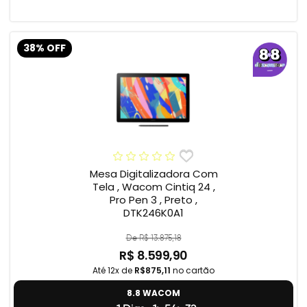
38% OFF
Mesa Digitalizadora Com
Tela , Wacom Cintiq 24 ,
Pro Pen 3 , Preto ,
DTK246K0A1
De R$ 13.875,18
R$ 8.599,90
Até 12x de
R$875,11
no cartão
8.8 WACOM