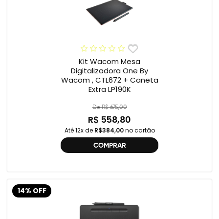
Kit Wacom Mesa
Digitalizadora One By
Wacom , CTL672 + Caneta
Extra LP190K
De R$ 675,00
R$ 558,80
Até 12x de
R$384,00
no cartão
COMPRAR
14% OFF