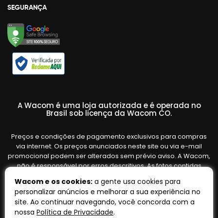
SEGURANÇA
A Wacom é uma loja autorizada e é operada no
Brasil sob licença da Wacom CO.
Preços e condições de pagamento exclusivos para compras
via internet. Os preços anunciados neste site ou via e-mail
promocional podem ser alterados sem prévio aviso. A Wacom,
não é responsável por erros descritivos. As fotos contidas
nesta página são meramente ilustrativas do produto e podem
Wacom e os cookies:
a gente usa cookies para
variar de acordo com o fornecedor/lote do fabricante. Ofertas
personalizar anúncios e melhorar a sua experiência no
válidas até o término de nossos estoques. Vendas sujeitas à
site. Ao continuar navegando, você concorda com a
análise e confirmação de dados.
nossa
Política de Privacidade
.