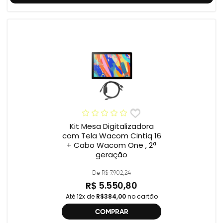
Kit Mesa Digitalizadora
com Tela Wacom Cintiq 16
+ Cabo Wacom One , 2ª
geração
De R$ 7.902,24
R$ 5.550,80
Até 12x de
R$384,00
no cartão
COMPRAR