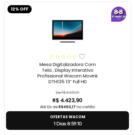
12% OFF
Mesa Digitalizadora Com
Tela , Display Interativo
Profissional Wacom Movink
DTH135 13” Full HD
De R$ 5.031,01
R$ 4.423,90
Até 12x de
R$450,17
no cartão
OFERTAS WACOM
1 Dias 8:59:9