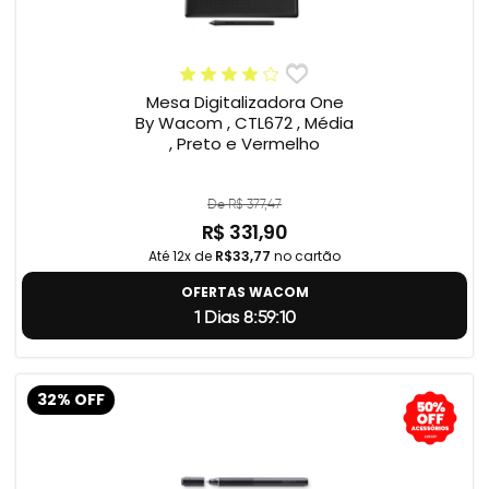
Mesa Digitalizadora One
By Wacom , CTL672 , Média
, Preto e Vermelho
De R$ 377,47
R$ 331,90
Até 12x de
R$33,77
no cartão
OFERTAS WACOM
1 Dias 8:59:9
32% OFF