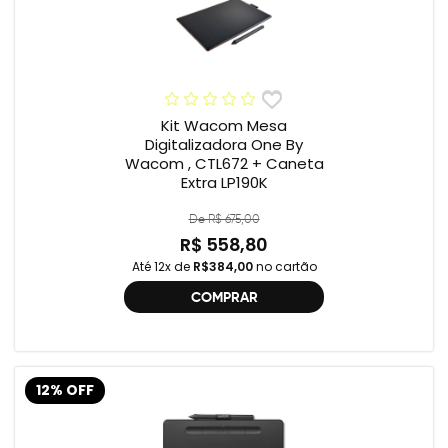
Kit Wacom Mesa
Digitalizadora One By
Wacom , CTL672 + Caneta
Extra LP190K
De R$ 675,00
R$ 558,80
Até 12x de
R$384,00
no cartão
COMPRAR
12% OFF