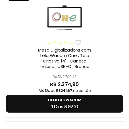
Mesa Digitalizadora com
tela Wacom One , Tela
Criativa 14" , Caneta
Inclusa , USB-C , Branco
De R$ 2.700,48
R$ 2.374,90
Até 12x de
R$241,67
no cartão
OFERTAS WACOM
1 Dias 8:59:9