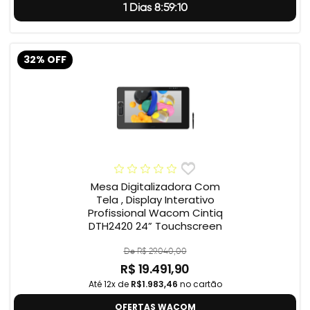
1 Dias 8:59:9
32% OFF
Mesa Digitalizadora Com
Tela , Display Interativo
Profissional Wacom Cintiq
DTH2420 24” Touchscreen
De R$ 29.040,00
R$ 19.491,90
Até 12x de
R$1.983,46
no cartão
OFERTAS WACOM