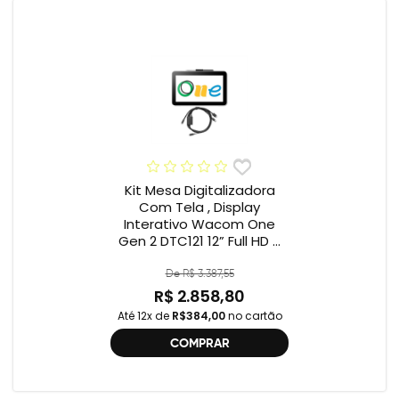
Kit Mesa Digitalizadora
Com Tela , Display
Interativo Wacom One
Gen 2 DTC121 12” Full HD +
Cabo Wacom One , 2ª
geração , DTC121 ,
De R$ 3.387,55
DTH134W,
R$ 2.858,80
Até 12x de
R$384,00
no cartão
COMPRAR