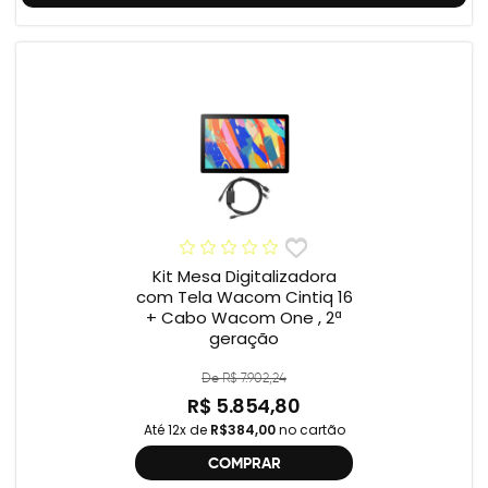
Kit Mesa Digitalizadora
com Tela Wacom Cintiq 16
+ Cabo Wacom One , 2ª
geração
De R$ 7.902,24
R$ 5.854,80
Até 12x de
R$384,00
no cartão
COMPRAR