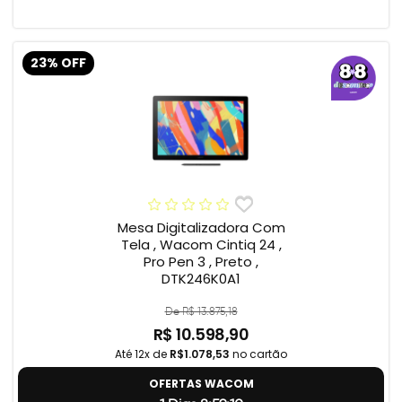
23% OFF
Mesa Digitalizadora Com
Tela , Wacom Cintiq 24 ,
Pro Pen 3 , Preto ,
DTK246K0A1
De R$ 13.875,18
R$ 10.598,90
Até 12x de
R$1.078,53
no cartão
OFERTAS WACOM