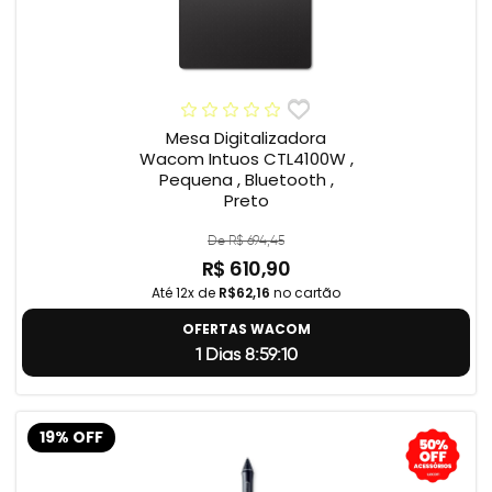
Mesa Digitalizadora
Wacom Intuos CTL4100W ,
Pequena , Bluetooth ,
Preto
De R$ 694,45
R$ 610,90
Até 12x de
R$62,16
no cartão
OFERTAS WACOM
1 Dias 8:59:9
19% OFF