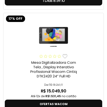
1 Dias 8:59:9
17% OFF
Mesa Digitalizadora Com
Tela , Display Interativo
Profissional Wacom Cintiq
DTK2420 24” Full HD
De R$ 18.241,11
R$ 15.049,90
Até 12x de
R$1.531,45
no cartão
OFERTAS WACOM