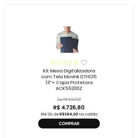
Kit Mesa Digitalizadora
com Tela Movink DTH135
13”+ Capa Protetora
ACK55200Z
De R$ 5.547,29
R$ 4.726,80
Até 12x de
R$384,00
no cartão
COMPRAR