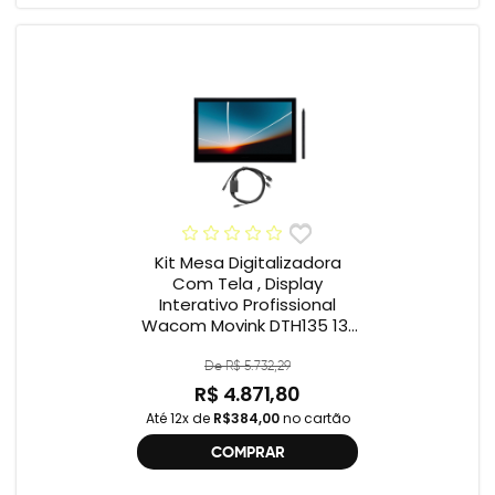
Kit Mesa Digitalizadora
Com Tela , Display
Interativo Profissional
Wacom Movink DTH135 13”
Full HD + Cabo Wacom
One , 2ª geração
De R$ 5.732,29
R$ 4.871,80
Até 12x de
R$384,00
no cartão
COMPRAR