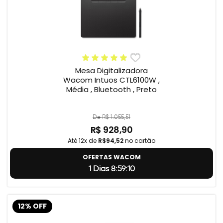
Mesa Digitalizadora
Wacom Intuos CTL6100W ,
Média , Bluetooth , Preto
De R$ 1.055,51
R$ 928,90
Até 12x de
R$94,52
no cartão
OFERTAS WACOM
1 Dias 8:59:9
12% OFF