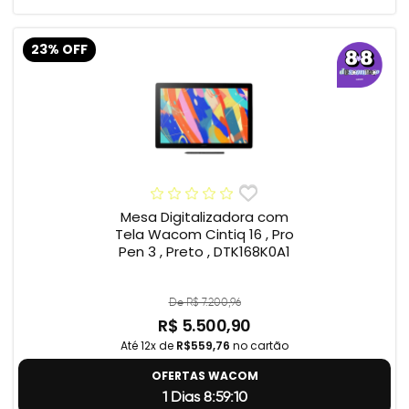
23% OFF
Mesa Digitalizadora com
Tela Wacom Cintiq 16 , Pro
Pen 3 , Preto , DTK168K0A1
De R$ 7.200,96
R$ 5.500,90
Até 12x de
R$559,76
no cartão
OFERTAS WACOM
1 Dias 8:59:9