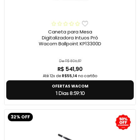
Caneta para Mesa
Digitalizadora Intuos Pró
Wacom Ballpoint KP13300D
De R$ 806,59
R$ 541,90
Até 12x de
R$55,14
no cartão
OFERTAS WACOM
1 Dias 8:59:9
32% OFF