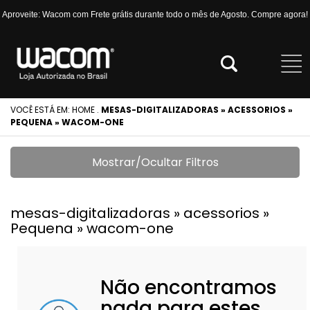
Aproveite: Wacom com Frete grátis durante todo o mês de Agosto. Compre agora!
VOCÊ ESTÁ EM:
HOME
.
MESAS-DIGITALIZADORAS » ACESSORIOS »
PEQUENA » WACOM-ONE
Mostrar/Ocultar Filtros
mesas-digitalizadoras » acessorios »
Pequena » wacom-one
Não encontramos
nada para estes