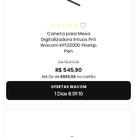
Caneta para Mesa
Digitalizadora Intuos Pró
Wacom KP13200D Finetip
Pen
De R$ 813,36
R$ 545,90
Até 12x de
R$55,55
no cartão
OFERTAS WACOM
1 Dias 8:59:9