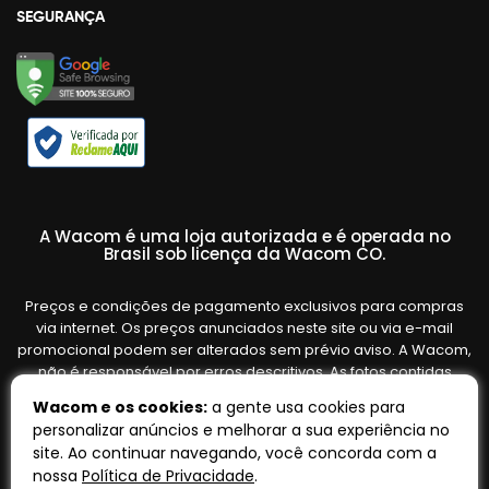
SEGURANÇA
A Wacom é uma loja autorizada e é operada no
Brasil sob licença da Wacom CO.
Preços e condições de pagamento exclusivos para compras
via internet. Os preços anunciados neste site ou via e-mail
promocional podem ser alterados sem prévio aviso. A Wacom,
não é responsável por erros descritivos. As fotos contidas
nesta página são meramente ilustrativas do produto e podem
Wacom e os cookies:
a gente usa cookies para
variar de acordo com o fornecedor/lote do fabricante. Ofertas
personalizar anúncios e melhorar a sua experiência no
válidas até o término de nossos estoques. Vendas sujeitas à
site. Ao continuar navegando, você concorda com a
análise e confirmação de dados.
nossa
Política de Privacidade
.