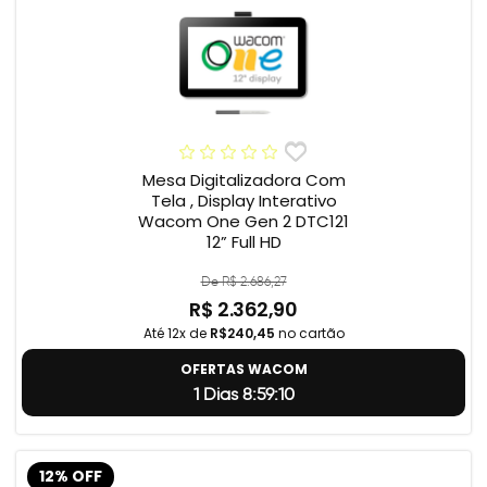
Mesa Digitalizadora Com
Tela , Display Interativo
Wacom One Gen 2 DTC121
12” Full HD
De R$ 2.686,27
R$ 2.362,90
Até 12x de
R$240,45
no cartão
OFERTAS WACOM
1 Dias 8:59:9
12% OFF