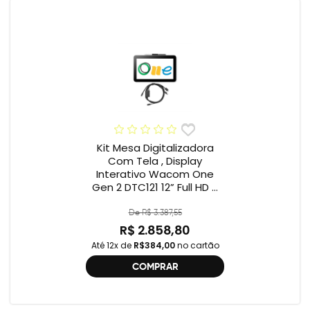
Kit Mesa Digitalizadora
Com Tela , Display
Interativo Wacom One
Gen 2 DTC121 12” Full HD +
Cabo Wacom One , 2ª
geração , DTC121 ,
De R$ 3.387,55
DTH134W,
R$ 2.858,80
Até 12x de
R$384,00
no cartão
COMPRAR