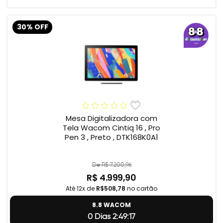
30% OFF
Mesa Digitalizadora com
Tela Wacom Cintiq 16 , Pro
Pen 3 , Preto , DTK168K0A1
De R$ 7.200,96
R$ 4.999,90
Até 12x de
R$508,78
no cartão
8.8 WACOM
0 Dias 2:49:17