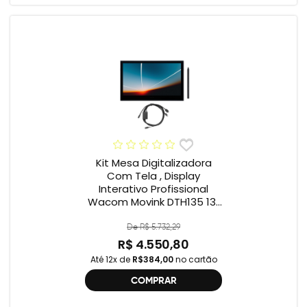
Kit Mesa Digitalizadora
Com Tela , Display
Interativo Profissional
Wacom Movink DTH135 13”
Full HD + Cabo Wacom
One , 2ª geração
De R$ 5.732,29
R$ 4.550,80
Até 12x de
R$384,00
no cartão
COMPRAR