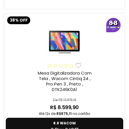
38% OFF
Mesa Digitalizadora Com
Tela , Wacom Cintiq 24 ,
Pro Pen 3 , Preto ,
DTK246K0A1
De R$ 13.875,18
R$ 8.599,90
Até 12x de
R$875,11
no cartão
8.8 WACOM