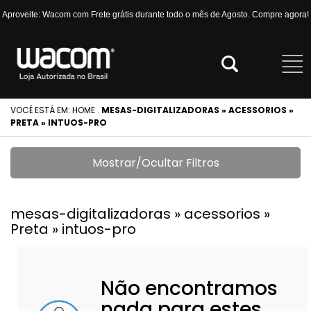
Aproveite: Wacom com Frete grátis durante todo o mês de Agosto. Compre agora!
VOCÊ ESTÁ EM:
HOME
.
MESAS-DIGITALIZADORAS » ACESSORIOS »
PRETA » INTUOS-PRO
Mostrar/Ocultar Filtros
mesas-digitalizadoras » acessorios »
Preta » intuos-pro
Não encontramos
nada para estes