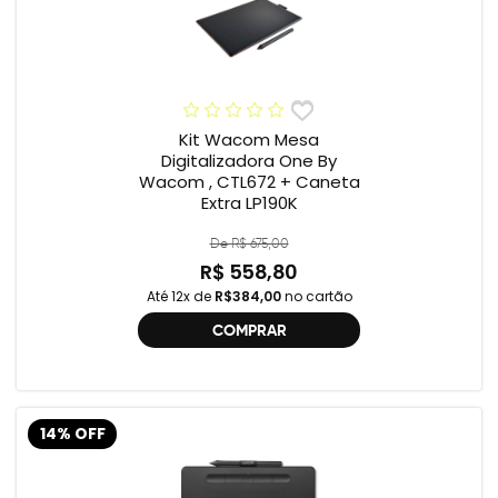
Kit Wacom Mesa
Digitalizadora One By
Wacom , CTL672 + Caneta
Extra LP190K
De R$ 675,00
R$ 558,80
Até 12x de
R$384,00
no cartão
COMPRAR
14% OFF