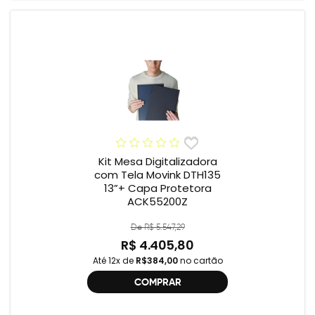
Kit Mesa Digitalizadora
com Tela Movink DTH135
13”+ Capa Protetora
ACK55200Z
De R$ 5.547,29
R$ 4.405,80
Até 12x de
R$384,00
no cartão
COMPRAR