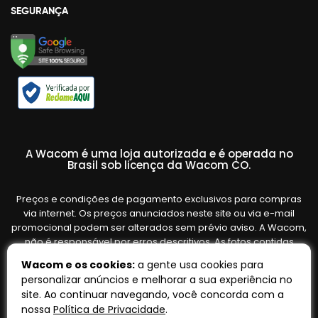
SEGURANÇA
A Wacom é uma loja autorizada e é operada no
Brasil sob licença da Wacom CO.
Preços e condições de pagamento exclusivos para compras
via internet. Os preços anunciados neste site ou via e-mail
promocional podem ser alterados sem prévio aviso. A Wacom,
não é responsável por erros descritivos. As fotos contidas
nesta página são meramente ilustrativas do produto e podem
Wacom e os cookies:
a gente usa cookies para
variar de acordo com o fornecedor/lote do fabricante. Ofertas
personalizar anúncios e melhorar a sua experiência no
válidas até o término de nossos estoques. Vendas sujeitas à
site. Ao continuar navegando, você concorda com a
análise e confirmação de dados.
nossa
Política de Privacidade
.