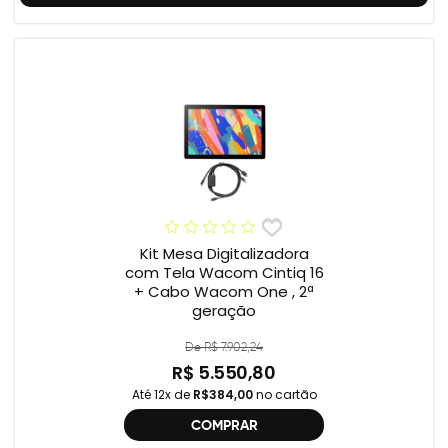
Kit Mesa Digitalizadora
com Tela Wacom Cintiq 16
+ Cabo Wacom One , 2ª
geração
De R$ 7.902,24
R$ 5.550,80
Até 12x de
R$384,00
no cartão
COMPRAR