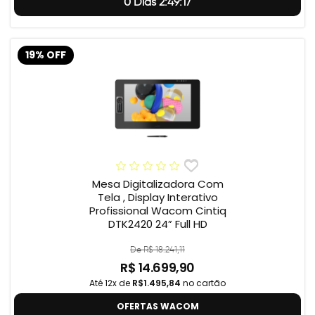
0 Dias 2:49:17
19% OFF
Mesa Digitalizadora Com
Tela , Display Interativo
Profissional Wacom Cintiq
DTK2420 24” Full HD
De R$ 18.241,11
R$ 14.699,90
Até 12x de
R$1.495,84
no cartão
OFERTAS WACOM