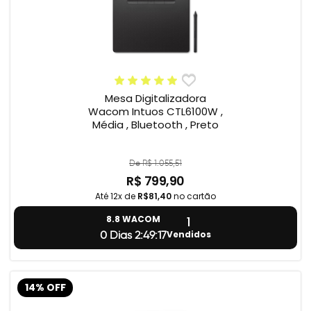
Mesa Digitalizadora
Wacom Intuos CTL6100W ,
Média , Bluetooth , Preto
De R$ 1.055,51
R$ 799,90
Até 12x de
R$81,40
no cartão
1
8.8 WACOM
Vendidos
0 Dias 2:49:17
14% OFF