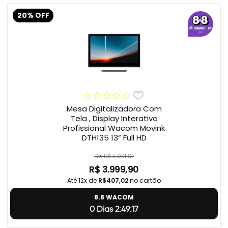
20% OFF
Mesa Digitalizadora Com
Tela , Display Interativo
Profissional Wacom Movink
DTH135 13” Full HD
De R$ 5.031,01
R$ 3.999,90
Até 12x de
R$407,02
no cartão
8.8 WACOM
0 Dias 2:49:17