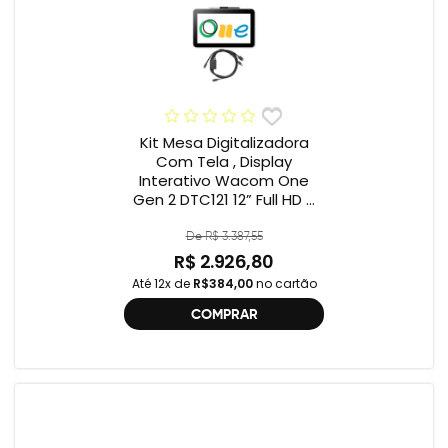
Kit Mesa Digitalizadora
Com Tela , Display
Interativo Wacom One
Gen 2 DTC121 12” Full HD +
Cabo Wacom One , 2ª
geração , DTC121 ,
De R$ 3.387,55
DTH134W,
R$ 2.926,80
Até 12x de
R$384,00
no cartão
COMPRAR