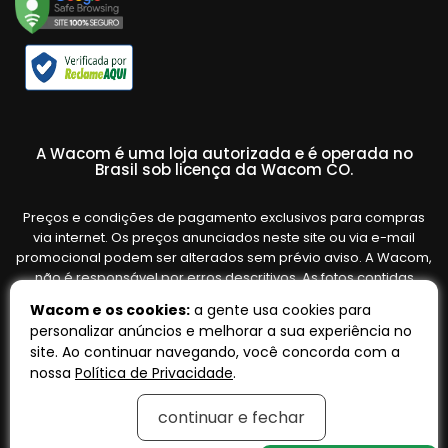
A Wacom é uma loja autorizada e é operada no
Brasil sob licença da Wacom CO.
Preços e condições de pagamento exclusivos para compras
via internet. Os preços anunciados neste site ou via e-mail
promocional podem ser alterados sem prévio aviso. A Wacom,
não é responsável por erros descritivos. As fotos contidas
nesta página são meramente ilustrativas do produto e podem
Wacom e os cookies:
a gente usa cookies para
variar de acordo com o fornecedor/lote do fabricante. Ofertas
personalizar anúncios e melhorar a sua experiência no
válidas até o término de nossos estoques. Vendas sujeitas à
site. Ao continuar navegando, você concorda com a
análise e confirmação de dados.
nossa
Política de Privacidade
.
continuar e fechar