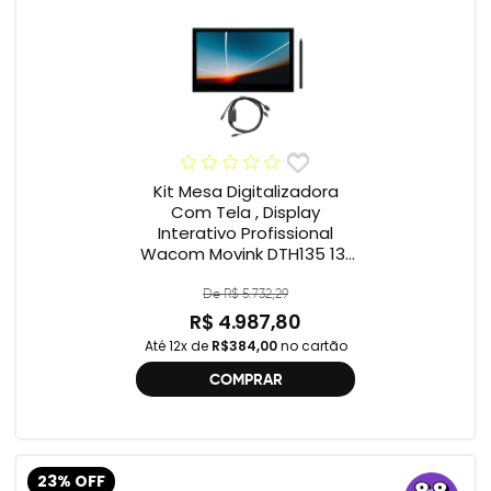
Kit Mesa Digitalizadora
Com Tela , Display
Interativo Profissional
Wacom Movink DTH135 13”
Full HD + Cabo Wacom
One , 2ª geração
De R$ 5.732,29
R$ 4.987,80
Até 12x de
R$384,00
no cartão
COMPRAR
23% OFF