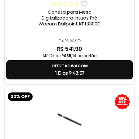
Caneta para Mesa
Digitalizadora Intuos Pró
Wacom Ballpoint KP13300D
De R$ 806,59
R$ 541,90
Até 12x de
R$55,14
no cartão
OFERTAS WACOM
1 Dias 9:48:36
32% OFF