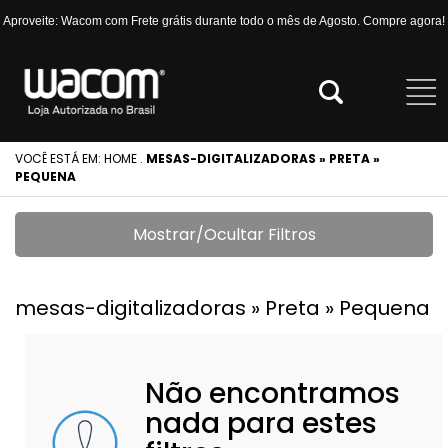
Aproveite: Wacom com Frete grátis durante todo o mês de Agosto. Compre agora!
VOCÊ ESTÁ EM:
HOME
.
MESAS-DIGITALIZADORAS » PRETA »
PEQUENA
Mostrar/Ocultar Filtros
mesas-digitalizadoras » Preta » Pequena
Não encontramos
nada para estes