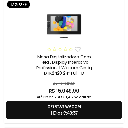
17% OFF
Mesa Digitalizadora Com
Tela , Display Interativo
Profissional Wacom Cintiq
DTK2420 24” Full HD
De R$ 18.241,11
R$ 15.049,90
Até 12x de
R$1.531,45
no cartão
OFERTAS WACOM
1 Dias 9:48:36