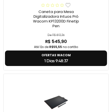
Caneta para Mesa
Digitalizadora Intuos Pró
Wacom KP13200D Finetip
Pen
De R$ 813,36
R$ 545,90
Até 12x de
R$55,55
no cartão
OFERTAS WACOM
1 Dias 9:48:36