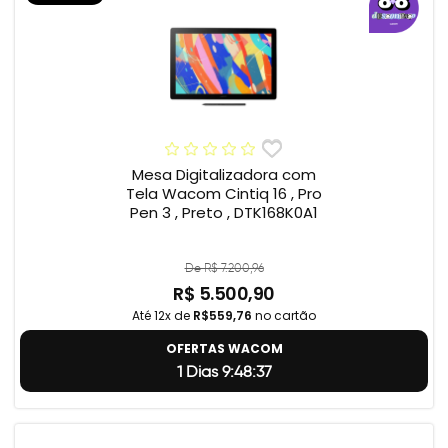
Mesa Digitalizadora com
Tela Wacom Cintiq 16 , Pro
Pen 3 , Preto , DTK168K0A1
De R$ 7.200,96
R$ 5.500,90
Até 12x de
R$559,76
no cartão
OFERTAS WACOM
1 Dias 9:48:36