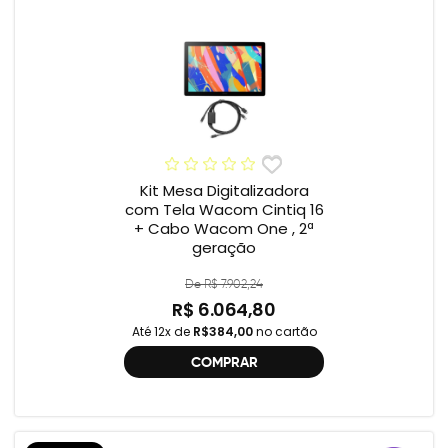
Kit Mesa Digitalizadora
com Tela Wacom Cintiq 16
+ Cabo Wacom One , 2ª
geração
De R$ 7.902,24
R$ 6.064,80
Até 12x de
R$384,00
no cartão
COMPRAR