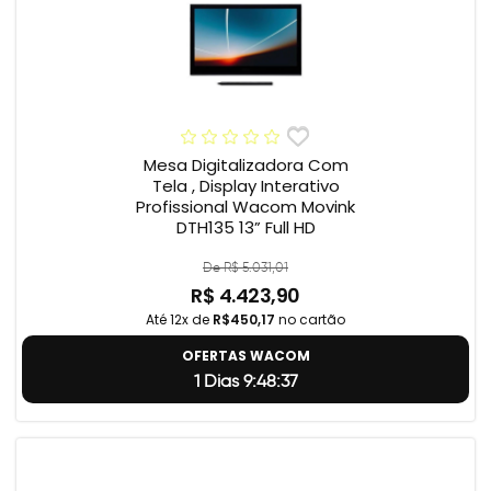
Mesa Digitalizadora Com
Tela , Display Interativo
Profissional Wacom Movink
DTH135 13” Full HD
De R$ 5.031,01
R$ 4.423,90
Até 12x de
R$450,17
no cartão
OFERTAS WACOM
1 Dias 9:48:36