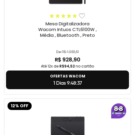
Mesa Digitalizadora
Wacom Intuos CTL6100W ,
Média , Bluetooth , Preto
De R$ 1.055,51
R$ 928,90
Até 12x de
R$94,52
no cartão
OFERTAS WACOM
1 Dias 9:48:36
12% OFF