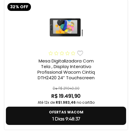
32% OFF
Mesa Digitalizadora Com
Tela , Display Interativo
Profissional Wacom Cintiq
DTH2420 24” Touchscreen
De R$ 29.040,00
R$ 19.491,90
Até 12x de
R$1.983,46
no cartão
OFERTAS WACOM
1 Dias 9:48:36