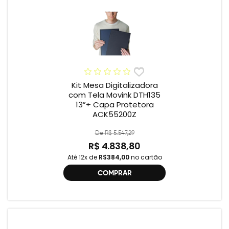
Kit Mesa Digitalizadora
com Tela Movink DTH135
13”+ Capa Protetora
ACK55200Z
De R$ 5.547,29
R$ 4.838,80
Até 12x de
R$384,00
no cartão
COMPRAR