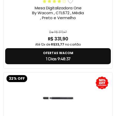
Mesa Digitalizadora One
By Wacom , CTL672 , Média
, Preto e Vermelho
De R$ 377,47
R$ 331,90
Até 12x de
R$33,77
no cartão
OFERTAS WACOM
1 Dias 9:48:36
32% OFF