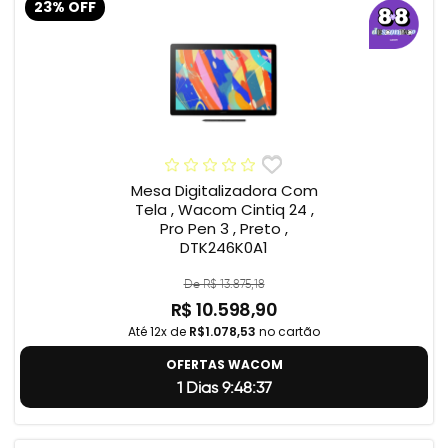
23% OFF
Mesa Digitalizadora Com
Tela , Wacom Cintiq 24 ,
Pro Pen 3 , Preto ,
DTK246K0A1
De R$ 13.875,18
R$ 10.598,90
Até 12x de
R$1.078,53
no cartão
OFERTAS WACOM
1 Dias 9:48:36