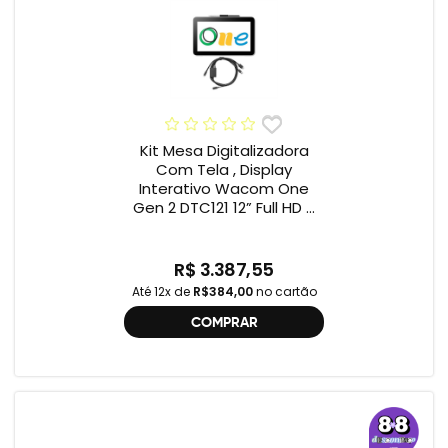
Kit Mesa Digitalizadora
Com Tela , Display
Interativo Wacom One
Gen 2 DTC121 12” Full HD +
Cabo Wacom One , 2ª
geração , DTC121 ,
DTH134W,
R$ 3.387,55
Até 12x de
R$384,00
no cartão
COMPRAR