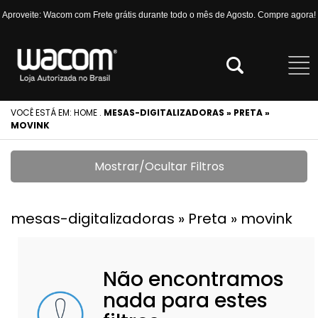
Aproveite: Wacom com Frete grátis durante todo o mês de Agosto. Compre agora!
VOCÊ ESTÁ EM:
HOME
.
MESAS-DIGITALIZADORAS » PRETA »
MOVINK
Mostrar/Ocultar Filtros
mesas-digitalizadoras » Preta » movink
Não encontramos
nada para estes