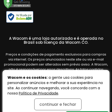
A Wacom é uma loja autorizada e é operada no
Brasil sob licença da Wacom CO.
Preços e condições de pagamento exclusivos para compras
via internet. Os preços anunciados neste site ou via e-mail
promocional podem ser alterados sem prévio aviso. A Wacom,
não é responsável por erros descritivos. As fotos contidas
nesta página são meramente ilustrativas do produto e podem
Wacom e os cookies:
a gente usa cookies para
variar de acordo com o fornecedor/lote do fabricante. Ofertas
personalizar anúncios e melhorar a sua experiência no
válidas até o término de nossos estoques. Vendas sujeitas à
site. Ao continuar navegando, você concorda com a
análise e confirmação de dados.
nossa
Política de Privacidade
.
continuar e fechar