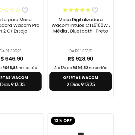
ta para Mesa
Mesa Digitalizadora
izadora Wacom Pro
Wacom Intuos CTL6100W ,
n 2 C/ Estojo
Média , Bluetooth , Preto
De R$ 803,95
De R$ 1.055,51
R$ 646,90
R$ 928,90
de
R$65,83
no cartão
Até 12x de
R$94,52
no cartão
ERTAS WACOM
OFERTAS WACOM
 Dias 9:13:34
2 Dias 9:13:34
12% OFF