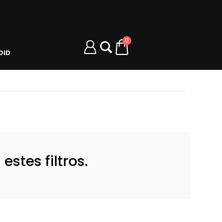
0
OID
stes filtros.