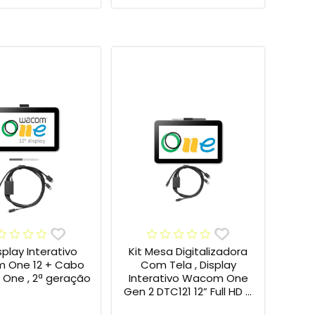
isplay Interativo
Kit Mesa Digitalizadora
 One 12 + Cabo
Com Tela , Display
One , 2ª geração
Interativo Wacom One
Gen 2 DTC121 12” Full HD +
Cabo Wacom One , 2ª