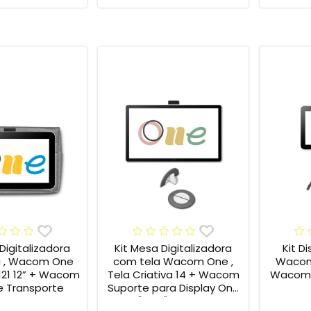
Digitalizadora
Kit Mesa Digitalizadora
Kit D
 , Wacom One
com tela Wacom One ,
Wacom
121 12” + Wacom
Tela Criativa 14 + Wacom
Wacom 
 Transporte
Suporte para Display One
12" e 13" ACK649Z