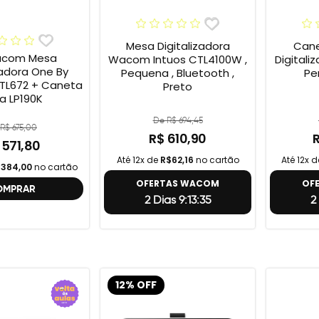
Mesa Digitalizadora
Cane
acom Mesa
Wacom Intuos CTL4100W ,
Digital
zadora One By
Pequena , Bluetooth ,
Pe
TL672 + Caneta
Preto
ra LP190K
De R$ 694,45
R$ 675,00
R$ 610,90
 571,80
Até 12x de
R$62,16
no cartão
Até 12x 
384,00
no cartão
OFERTAS WACOM
OF
OMPRAR
2 Dias 9:13:34
2
12% OFF