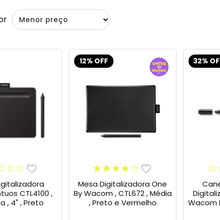
or
12% OFF
32% OF
gitalizadora
Mesa Digitalizadora One
Cane
tuos CTL4100 ,
By Wacom , CTL672 , Média
Digital
 , 4" , Preto
, Preto e Vermelho
Wacom B