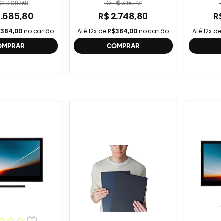
$ 3.087,68
De R$ 3.165,49
2.685,80
R$ 2.748,80
R
384,00
no cartão
Até 12x de
R$384,00
no cartão
Até 12x d
OMPRAR
COMPRAR