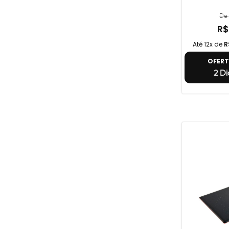
De 
R$
Até 12x de
R
OFER
2 Di