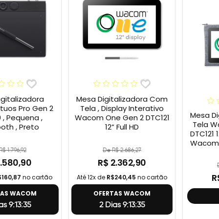
gitalizadora
Mesa Digitalizadora Com
uos Pro Gen 2
Tela , Display Interativo
Mesa Di
 , Pequena ,
Wacom One Gen 2 DTC121
Tela W
oth , Preto
12” Full HD
DTC121 12” + Capa
Wacom 
R$ 1.796,92
De R$ 2.686,27
1.580,90
R$ 2.362,90
R
$160,87
no cartão
Até 12x de
R$240,45
no cartão
TAS WACOM
OFERTAS WACOM
as 9:13:34
2 Dias 9:13:34