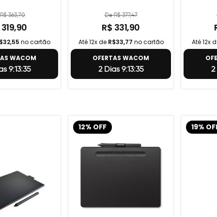
R$ 363,70
De R$ 377,47
 319,90
R$ 331,90
$32,55
no cartão
Até 12x de
R$33,77
no cartão
Até 12x 
TAS WACOM
OFERTAS WACOM
OF
as 9:13:34
2 Dias 9:13:34
2
12% OFF
19% OF