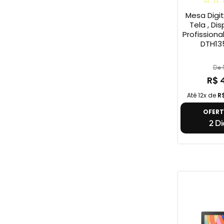
Mesa Digi
Tela , Dis
Profission
DTH135
De R
R$ 
Até 12x de
R
OFER
2 Di