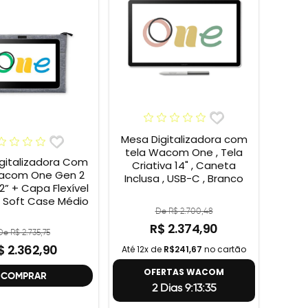
Mesa Digitalizadora com
tela Wacom One , Tela
gitalizadora Com
Criativa 14" , Caneta
acom One Gen 2
Inclusa , USB-C , Branco
 Flexível
Soft Case Médio
De R$ 2.700,48
R$ 2.374,90
De R$ 2.735,75
$ 2.362,90
Até 12x de
R$241,67
no cartão
OFERTAS WACOM
COMPRAR
2 Dias 9:13:34