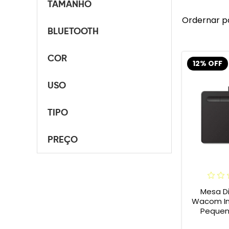
TAMANHO
Ordernar p
BLUETOOTH
COR
12% OFF
USO
TIPO
PREÇO
Mesa Di
Wacom In
Pequena