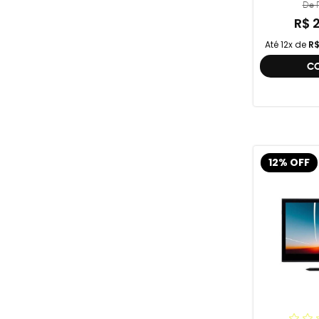
De R
R$ 
Até 12x de
R$
C
12% OFF