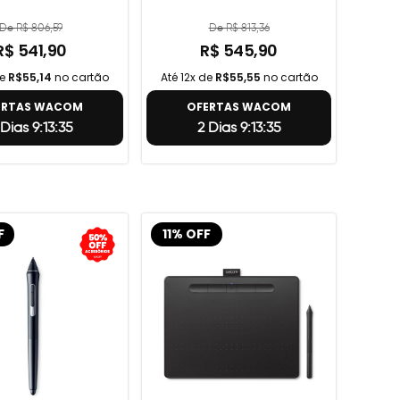
De R$ 806,59
De R$ 813,36
R$ 541,90
R$ 545,90
de
R$55,14
no cartão
Até 12x de
R$55,55
no cartão
ERTAS WACOM
OFERTAS WACOM
 Dias 9:13:34
2 Dias 9:13:34
F
11% OFF