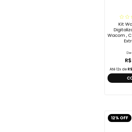
Kit W
Digitali
Wacom , C
Ext
De 
R$
Até 12x de
R$
C
12% OFF