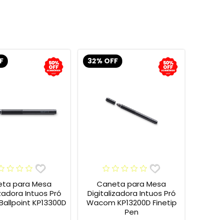
F
32% OFF
ta para Mesa
Caneta para Mesa
izadora Intuos Pró
Digitalizadora Intuos Pró
allpoint KP13300D
Wacom KP13200D Finetip
Pen