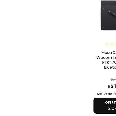
Mesa Di
Wacom Int
PTK470
Blueto
De 
R$ 
Até 12x de
R
OFER
2 Di