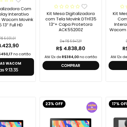
talizadora Com
Kit Mesa Digitalizadora
Kit Me
play Interativo
com Tela Movink DTH135
Com 
al Wacom Movink
13”+ Capa Protetora
Intera
 13” Full HD
ACK55200Z
Wacom M
Full 
$ 5.031,01
One
De R$ 5.547,29
4.423,90
R$ 4.838,80
R
$450,17
no cartão
Até 12x de
R$384,00
no cartão
Até 12x d
TAS WACOM
COMPRAR
as 9:13:34
23% OFF
17% OF