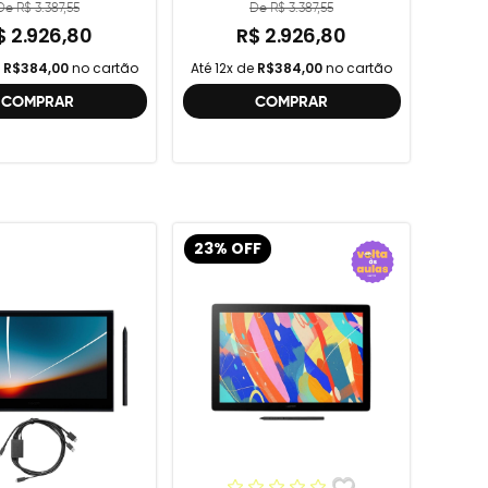
geração , DTC121 ,
De R$ 3.387,55
De R$ 3.387,55
DTH134W,
$ 2.926,80
R$ 2.926,80
e
R$384,00
no cartão
Até 12x de
R$384,00
no cartão
COMPRAR
COMPRAR
23% OFF