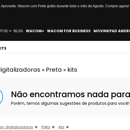
Aproveite: Wacom com Frete grátis durante todo o mês de Agosto. Compre agora!
UTOS
BLOG
WACOM+
WACOM FOR BUSINESS
MOVINKPAD ANDR
ITS
italizadoras » Preta » kits
Não encontramos nada para e
Porém, temos algumas sugestões de produtos para você!
s-digitalizadoras
Preta
kits