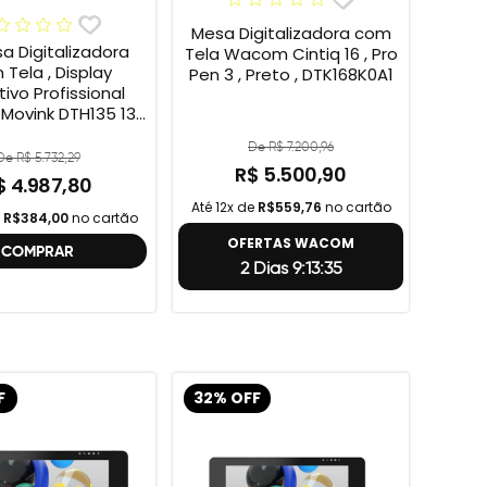
Mesa Digitalizadora com
sa Digitalizadora
Tela Wacom Cintiq 16 , Pro
Tela , Display
Pen 3 , Preto , DTK168K0A1
tivo Profissional
ovink DTH135 13”
HD + Cabo Wacom
De R$ 7.200,96
 , 2ª geração
De R$ 5.732,29
R$ 5.500,90
$ 4.987,80
Até 12x de
R$559,76
no cartão
e
R$384,00
no cartão
OFERTAS WACOM
COMPRAR
2 Dias 9:13:34
F
32% OFF