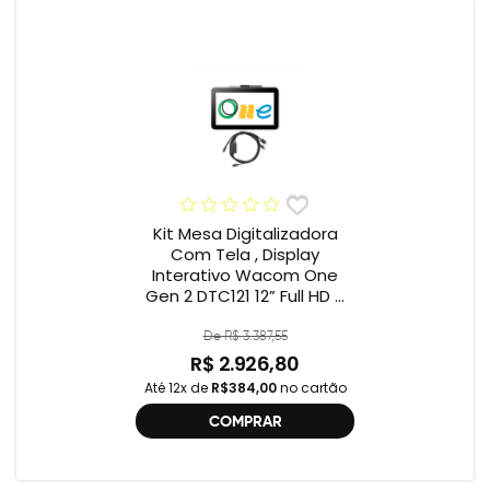
Kit Mesa Digitalizadora
Com Tela , Display
Interativo Wacom One
Gen 2 DTC121 12” Full HD +
Cabo Wacom One , 2ª
geração , DTC121 ,
De R$ 3.387,55
DTH134W,
R$ 2.926,80
Até 12x de
R$384,00
no cartão
COMPRAR