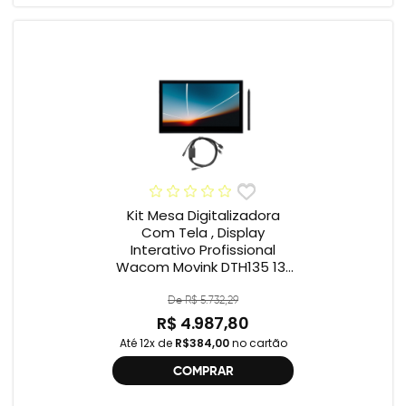
Kit Mesa Digitalizadora
Com Tela , Display
Interativo Profissional
Wacom Movink DTH135 13”
Full HD + Cabo Wacom
One , 2ª geração
De R$ 5.732,29
R$ 4.987,80
Até 12x de
R$384,00
no cartão
COMPRAR