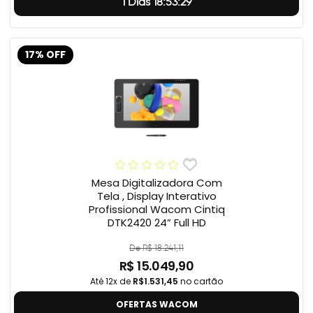
1 Dias 18:53:28
17% OFF
Mesa Digitalizadora Com
Tela , Display Interativo
Profissional Wacom Cintiq
DTK2420 24” Full HD
De R$ 18.241,11
R$ 15.049,90
Até 12x de
R$1.531,45
no cartão
OFERTAS WACOM