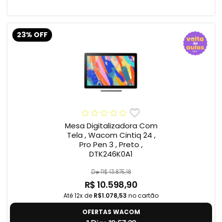
23% OFF
Mesa Digitalizadora Com
Tela , Wacom Cintiq 24 ,
Pro Pen 3 , Preto ,
DTK246K0A1
De R$ 13.875,18
R$ 10.598,90
Até 12x de
R$1.078,53
no cartão
OFERTAS WACOM