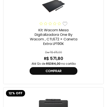
Kit Wacom Mesa
Digitalizadora One By
Wacom , CTL672 + Caneta
Extra LP190K
De R$ 675,00
R$ 571,80
Até 12x de
R$384,00
no cartão
COMPRAR
12% OFF