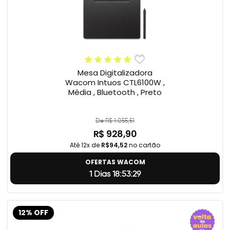
Mesa Digitalizadora
Wacom Intuos CTL6100W ,
Média , Bluetooth , Preto
De R$ 1.055,51
R$ 928,90
Até 12x de
R$94,52
no cartão
OFERTAS WACOM
1 Dias 18:53:28
12% OFF