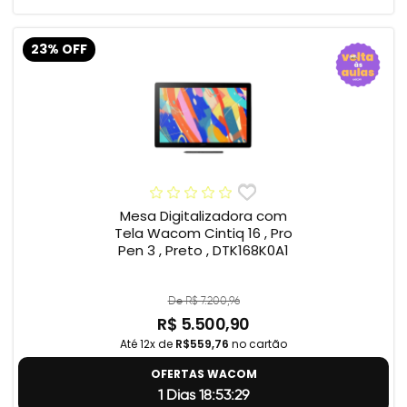
23% OFF
Mesa Digitalizadora com
Tela Wacom Cintiq 16 , Pro
Pen 3 , Preto , DTK168K0A1
De R$ 7.200,96
R$ 5.500,90
Até 12x de
R$559,76
no cartão
OFERTAS WACOM
1 Dias 18:53:28