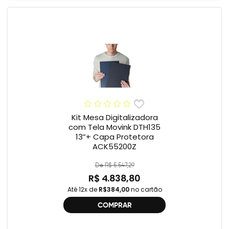
Kit Mesa Digitalizadora
com Tela Movink DTH135
13”+ Capa Protetora
ACK55200Z
De R$ 5.547,29
R$ 4.838,80
Até 12x de
R$384,00
no cartão
COMPRAR