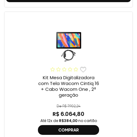
Kit Mesa Digitalizadora
com Tela Wacom Cintiq 16
+ Cabo Wacom One , 2ª
geração
De R$ 7.902,24
R$ 6.064,80
Até 12x de
R$384,00
no cartão
COMPRAR