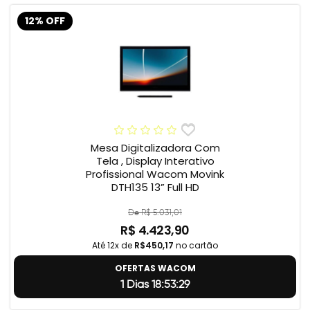
12% OFF
Mesa Digitalizadora Com
Tela , Display Interativo
Profissional Wacom Movink
DTH135 13” Full HD
De R$ 5.031,01
R$ 4.423,90
Até 12x de
R$450,17
no cartão
OFERTAS WACOM
1 Dias 18:53:28