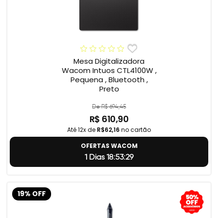
Mesa Digitalizadora
Wacom Intuos CTL4100W ,
Pequena , Bluetooth ,
Preto
De R$ 694,45
R$ 610,90
Até 12x de
R$62,16
no cartão
OFERTAS WACOM
1 Dias 18:53:28
19% OFF