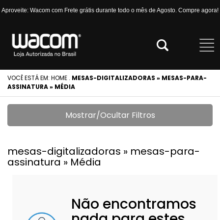
Aproveite: Wacom com Frete grátis durante todo o mês de Agosto. Compre agora!
VOCÊ ESTÁ EM:
HOME
.
MESAS-DIGITALIZADORAS » MESAS-PARA-
ASSINATURA » MÉDIA
Mostrar/Ocultar Filtros
mesas-digitalizadoras » mesas-para-
assinatura » Média
Não encontramos
nada para estes