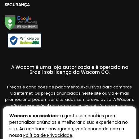
SEGURANÇA
A Wacom é uma loja autorizada e é operada no
Brasil sob licença da Wacom CO.
Preços e condições de pagamento exclusivos para compras
via internet. Os preços anunciados neste site ou via e-mail
promocional podem ser alterados sem prévio aviso. A Wacom,
não é responsável por erros descritivos. As fotos contidas
nesta página são meramente ilustrativas do produto e podem
Wacom e os cookies:
a gente usa cookies para
variar de acordo com o fornecedor/lote do fabricante. Ofertas
personalizar anúncios e melhorar a sua experiência no
válidas até o término de nossos estoques. Vendas sujeitas à
site. Ao continuar navegando, você concorda com a
análise e confirmação de dados.
nossa
Política de Privacidade
.