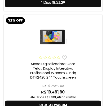
1 Dias 18:53:28
32% OFF
Mesa Digitalizadora Com
Tela , Display Interativo
Profissional Wacom Cintiq
DTH2420 24” Touchscreen
De R$ 29.040,00
R$ 19.491,90
Até 12x de
R$1.983,46
no cartão
OFERTAS WACOM