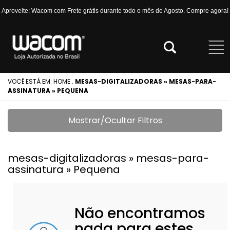
Aproveite: Wacom com Frete grátis durante todo o mês de Agosto. Compre agora!
VOCÊ ESTÁ EM:
HOME
.
MESAS-DIGITALIZADORAS » MESAS-PARA-
ASSINATURA » PEQUENA
Mostrar/Ocultar Filtros
mesas-digitalizadoras » mesas-para-
assinatura » Pequena
Não encontramos
nada para estes