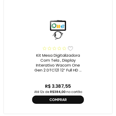
Kit Mesa Digitalizadora
Com Tela , Display
Interativo Wacom One
Gen 2 DTC121 12” Full HD +
Cabo Wacom One , 2ª
geração , DTC121 ,
DTH134W,
R$ 3.387,55
Até 12x de
R$384,00
no cartão
COMPRAR