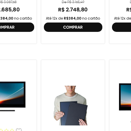
gera
$ 3.087,68
De R$ 3.165,49
2.685,80
R$ 2.748,80
R
384,00
no cartão
Até 12x de
R$384,00
no cartão
Até 12x d
OMPRAR
COMPRAR