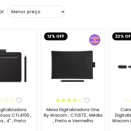
or
12% OFF
32% OF
gitalizadora
Mesa Digitalizadora One
Cane
tuos CTL4100 ,
By Wacom , CTL672 , Média
Digital
 , 4" , Preto
, Preto e Vermelho
Wacom B