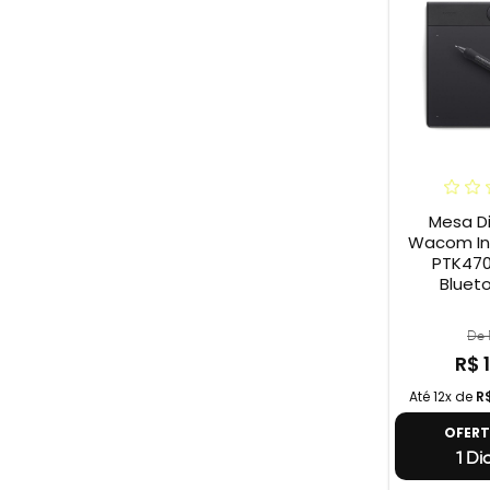
Mesa Di
Wacom Int
PTK470
Blueto
De 
R$ 
Até 12x de
R
OFER
1 Di