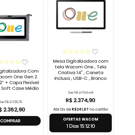
Mesa Digitalizadora com
tela Wacom One , Tela
gitalizadora Com
Criativa 14" , Caneta
acom One Gen 2
Inclusa , USB-C , Branco
 Flexível
Soft Case Médio
De R$ 2.700,48
R$ 2.374,90
De R$ 2.735,75
$ 2.362,90
Até 12x de
R$241,67
no cartão
OFERTAS WACOM
COMPRAR
1 Dias 15:12:9