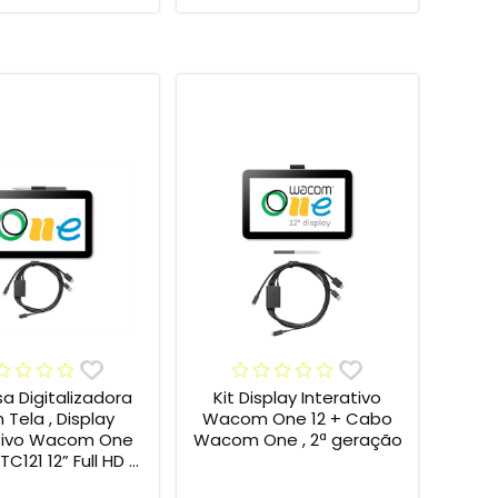
sa Digitalizadora
Kit Display Interativo
Tela , Display
Wacom One 12 + Cabo
ativo Wacom One
Wacom One , 2ª geração
C121 12” Full HD +
Wacom One , 2ª