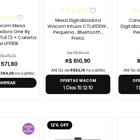
Mesa Digitalizadora
Cane
acom Mesa
Wacom Intuos CTL4100W ,
Digital
zadora One By
Pequena , Bluetooth ,
Pe
TL672 + Caneta
Preto
ra LP190K
De R$ 694,45
R$ 675,00
R$ 610,90
 571,80
Até 12x de
R$62,16
no cartão
Até 12x 
384,00
no cartão
OFERTAS WACOM
OF
OMPRAR
1 Dias 15:12:9
1
12% OFF