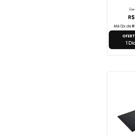
De 
R$
Até 12x de
R
OFER
1 Di