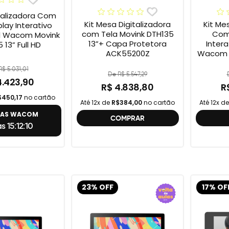
talizadora Com
Kit Mesa Digitalizadora
Kit Me
play Interativo
com Tela Movink DTH135
Com 
al Wacom Movink
13”+ Capa Protetora
Intera
 13” Full HD
ACK55200Z
Wacom M
Full 
$ 5.031,01
One
De R$ 5.547,29
4.423,90
R$ 4.838,80
R
$450,17
no cartão
Até 12x de
R$384,00
no cartão
Até 12x d
TAS WACOM
COMPRAR
as 15:12:9
23% OFF
17% OF