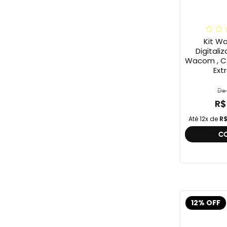
Kit W
Digitali
Wacom , C
Ext
De 
R$
Até 12x de
R$
C
12% OFF