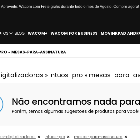
Aproveite: Wacom com Frete grátis durante todo o mês de Agosto. Compre agora!
UTOS
BLOG
WACOM+
WACOM FOR BUSINESS
MOVINKPAD ANDR
PRO » MESAS-PARA-ASSINATURA
gitalizadoras » intuos-pro » mesas-para-a
Não encontramos nada para e
Porém, temos algumas sugestões de produtos para você!
s-digitalizadoras
intuos-pro
mesas-para-assinatura