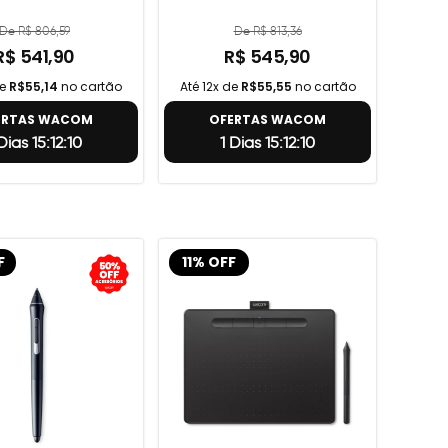
De R$ 806,59
De R$ 813,36
R$ 541,90
R$ 545,90
de
R$55,14
no cartão
Até 12x de
R$55,55
no cartão
ERTAS WACOM
OFERTAS WACOM
 Dias 15:12:9
1 Dias 15:12:9
F
11% OFF