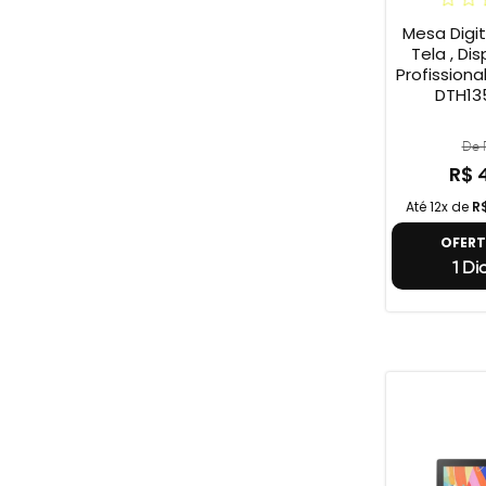
Mesa Digi
Tela , Dis
Profission
DTH135
De R
R$ 
Até 12x de
R
OFER
1 Di