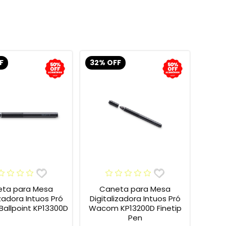
F
32% OFF
ta para Mesa
Caneta para Mesa
izadora Intuos Pró
Digitalizadora Intuos Pró
allpoint KP13300D
Wacom KP13200D Finetip
Pen