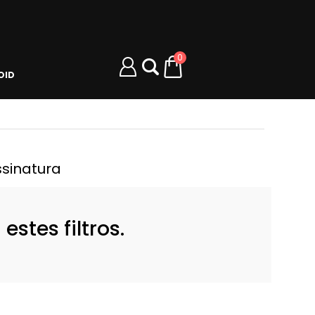
0
OID
ssinatura
stes filtros.