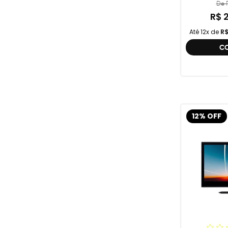
De R
R$ 
Até 12x de
R$
C
12% OFF