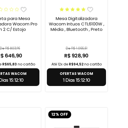
ta para Mesa
Mesa Digitalizadora
izadora Wacom Pro
Wacom Intuos CTL6100W ,
n 2 C/ Estojo
Média , Bluetooth , Preto
De R$ 803,95
De R$ 1.055,51
R$ 646,90
R$ 928,90
de
R$65,83
no cartão
Até 12x de
R$94,52
no cartão
ERTAS WACOM
OFERTAS WACOM
 Dias 15:12:9
1 Dias 15:12:9
12% OFF