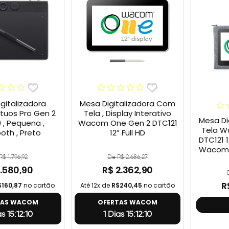
gitalizadora
Mesa Digitalizadora Com
uos Pro Gen 2
Tela , Display Interativo
Mesa Di
 , Pequena ,
Wacom One Gen 2 DTC121
Tela W
oth , Preto
12” Full HD
DTC121 12” + Capa
Wacom 
R$ 1.796,92
De R$ 2.686,27
1.580,90
R$ 2.362,90
R
$160,87
no cartão
Até 12x de
R$240,45
no cartão
TAS WACOM
OFERTAS WACOM
as 15:12:9
1 Dias 15:12:9