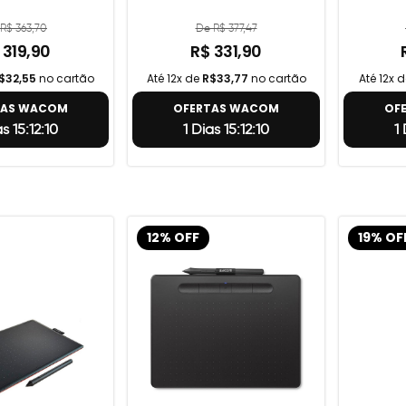
R$ 363,70
De R$ 377,47
 319,90
R$ 331,90
$32,55
no cartão
Até 12x de
R$33,77
no cartão
Até 12x 
TAS WACOM
OFERTAS WACOM
OF
as 15:12:9
1 Dias 15:12:9
1
12% OFF
19% OF