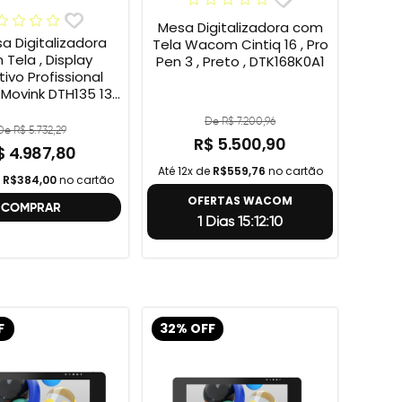
Mesa Digitalizadora com
sa Digitalizadora
Tela Wacom Cintiq 16 , Pro
Tela , Display
Pen 3 , Preto , DTK168K0A1
tivo Profissional
ovink DTH135 13”
HD + Cabo Wacom
De R$ 7.200,96
 , 2ª geração
De R$ 5.732,29
R$ 5.500,90
$ 4.987,80
Até 12x de
R$559,76
no cartão
e
R$384,00
no cartão
OFERTAS WACOM
COMPRAR
1 Dias 15:12:9
F
32% OFF