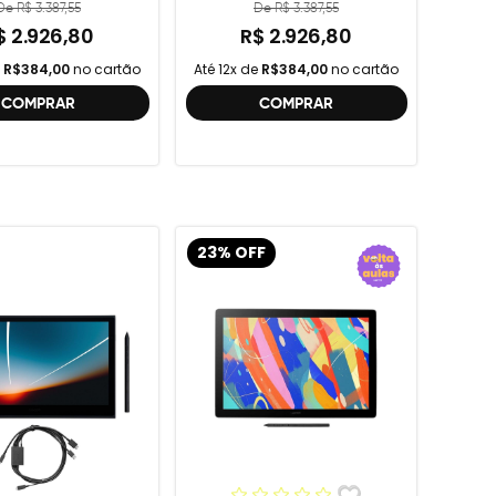
ção , DTC121 ,
De R$ 3.387,55
De R$ 3.387,55
DTH134W,
$ 2.926,80
R$ 2.926,80
e
R$384,00
no cartão
Até 12x de
R$384,00
no cartão
COMPRAR
COMPRAR
23% OFF