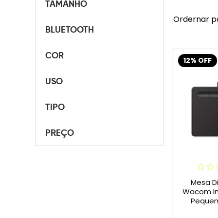
TAMANHO
Ordernar p
BLUETOOTH
COR
12% OFF
USO
TIPO
PREÇO
Mesa Di
Wacom In
Pequena