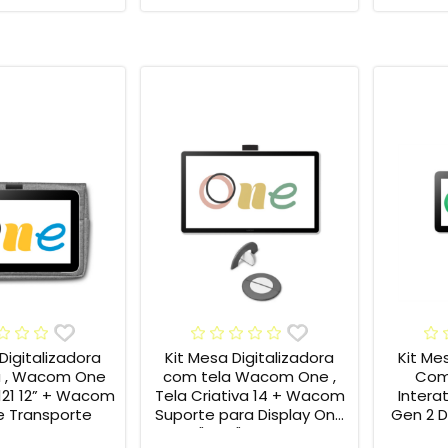
Digitalizadora
Kit Mesa Digitalizadora
Kit Me
 , Wacom One
com tela Wacom One ,
Com 
121 12” + Wacom
Tela Criativa 14 + Wacom
Inter
 Transporte
Suporte para Display One
Gen 2 DT
12" e 13" ACK649Z
Cabo 