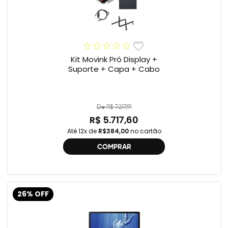
Kit Movink Pró Display +
Suporte + Capa + Cabo
De R$ 7.217,91
R$ 5.717,60
Até 12x de
R$384,00
no cartão
COMPRAR
26% OFF