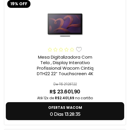
19% OFF
Mesa Digitalizadora Com
Tela , Display Interativo
Profissional Wacom Cintiq
DTH22 22” Touchscreen 4K
De R$ 29.287,22
R$ 23.601,90
Até 12x de
R$2.401,69
no cartão
OFERTAS WACOM
0 Dias 13:28:34