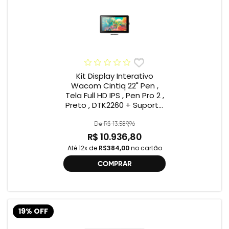
Kit Display Interativo
Wacom Cintiq 22" Pen ,
Tela Full HD IPS , Pen Pro 2 ,
Preto , DTK2260 + Suporte
Wacom ACK639KZ ,
Compatível Cintiq 22"
De R$ 13.589,96
R$ 10.936,80
Até 12x de
R$384,00
no cartão
COMPRAR
19% OFF