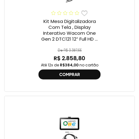
Kit Mesa Digitalizadora
Com Tela , Display
Interativo Wacom One
Gen 2 DTC121 12” Full HD +
Cabo Wacom One , 2ª
geração , DTC121 ,
De R$ 3.387,55
DTH134W,
R$ 2.858,80
Até 12x de
R$384,00
no cartão
COMPRAR