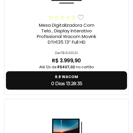
Mesa Digitalizadora Com
Tela , Display Interativo
Profissional Wacom Movink
DTH135 13” Full HD
De R$ 5.031,01
R$ 3.999,90
Até 12x de
R$407,02
no cartão
8.8 WACOM
0 Dias 13:28:34