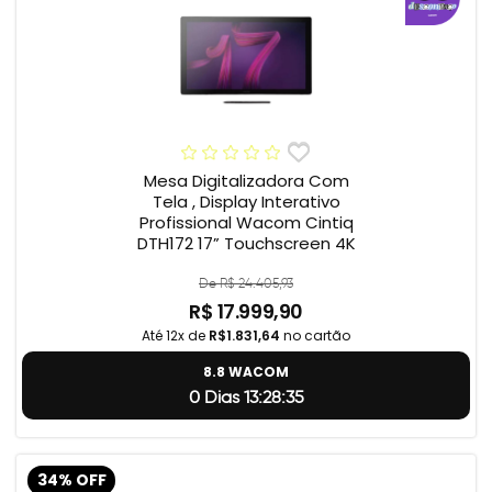
Mesa Digitalizadora Com
Tela , Display Interativo
Profissional Wacom Cintiq
DTH172 17” Touchscreen 4K
De R$ 24.405,93
R$ 17.999,90
Até 12x de
R$1.831,64
no cartão
8.8 WACOM
0 Dias 13:28:34
34% OFF