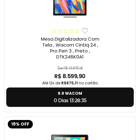
Mesa Digitalizadora Com
Tela , Wacom Cintiq 24 ,
Pro Pen 3 , Preto ,
DTK246K0A1
De R$ 13.875,18
R$ 8.599,90
Até 12x de
R$875,11
no cartão
8.8 WACOM
0 Dias 13:28:34
19% OFF