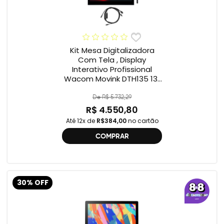
Kit Mesa Digitalizadora
Com Tela , Display
Interativo Profissional
Wacom Movink DTH135 13”
Full HD + Cabo Wacom
One , 2ª geração
De R$ 5.732,29
R$ 4.550,80
Até 12x de
R$384,00
no cartão
COMPRAR
30% OFF