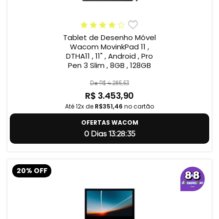
Tablet de Desenho Móvel
Wacom MovinkPad 11 ,
DTHA11 , 11" , Android , Pro
Pen 3 Slim , 8GB , 128GB
De R$ 4.285,53
R$ 3.453,90
Até 12x de
R$351,46
no cartão
OFERTAS WACOM
0 Dias 13:28:34
20% OFF