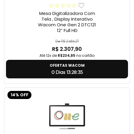
Mesa Digitalizadora Com
Tela , Display Interativo
Wacom One Gen 2 DTC121
12” Full HD
De R$ 2.686,27
R$ 2.307,90
Até 12x de
R$234,85
no cartão
OFERTAS WACOM
0 Dias 13:28:34
14% OFF