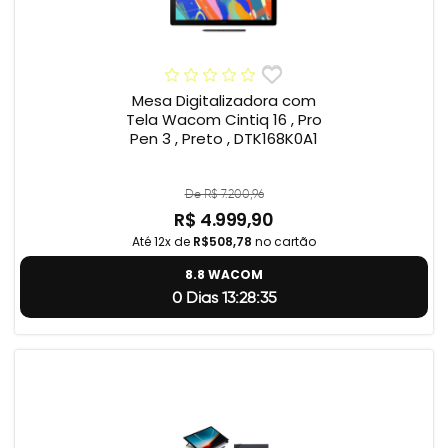
Mesa Digitalizadora com
Tela Wacom Cintiq 16 , Pro
Pen 3 , Preto , DTK168K0A1
De R$ 7.200,96
R$ 4.999,90
Até 12x de
R$508,78
no cartão
8.8 WACOM
0 Dias 13:28:34