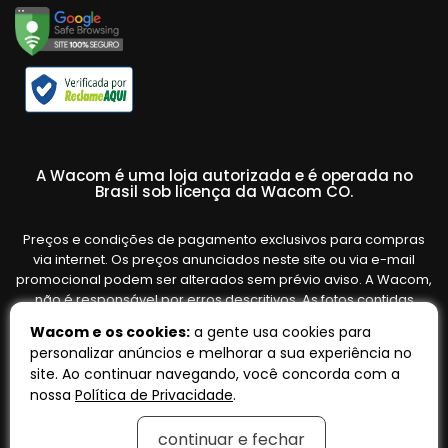
A Wacom é uma loja autorizada e é operada no
Brasil sob licença da Wacom CO.
Preços e condições de pagamento exclusivos para compras
via internet. Os preços anunciados neste site ou via e-mail
promocional podem ser alterados sem prévio aviso. A Wacom,
não é responsável por erros descritivos. As fotos contidas
nesta página são meramente ilustrativas do produto e podem
Wacom e os cookies:
a gente usa cookies para
variar de acordo com o fornecedor/lote do fabricante. Ofertas
personalizar anúncios e melhorar a sua experiência no
válidas até o término de nossos estoques. Vendas sujeitas à
site. Ao continuar navegando, você concorda com a
análise e confirmação de dados.
nossa
Política de Privacidade
.
continuar e fechar