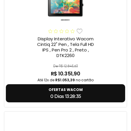
Display Interativo Wacom
Cintiq 22" Pen , Tela Full HD
IPS , Pen Pro 2 , Preto ,
DTK2260
De R$ 12.845,63
R$ 10.351,90
Até 12x de
R$1.053,39
no cartão
OFERTAS WACOM
0 Dias 13:28:34