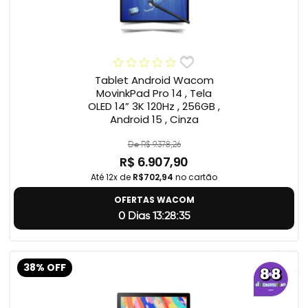
Tablet Android Wacom
MovinkPad Pro 14 , Tela
OLED 14” 3K 120Hz , 256GB ,
Android 15 , Cinza
De R$ 9.378,26
R$ 6.907,90
Até 12x de
R$702,94
no cartão
OFERTAS WACOM
0 Dias 13:28:34
38% OFF