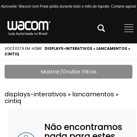
Aproveite: Wacom com Frete grátis durante todo o mês de Agosto. Compre agora!
VOCÊ ESTÁ EM:
HOME
.
DISPLAYS-INTERATIVOS » LANCAMENTOS »
CINTIQ
Mostrar/Ocultar Filtros
displays-interativos » lancamentos »
cintiq
Não encontramos
nada para estes