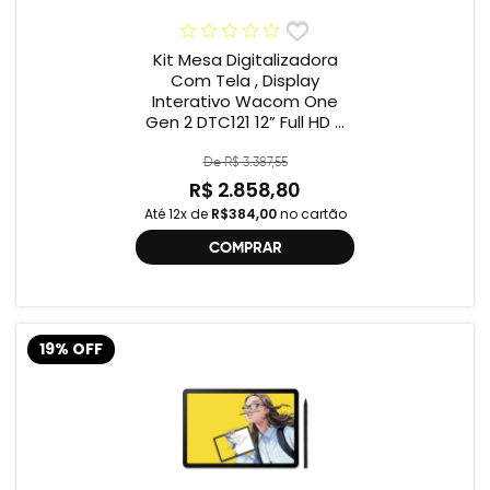
Kit Mesa Digitalizadora
Com Tela , Display
Interativo Wacom One
Gen 2 DTC121 12” Full HD +
Cabo Wacom One , 2ª
geração , DTC121 ,
De R$ 3.387,55
DTH134W,
R$ 2.858,80
Até 12x de
R$384,00
no cartão
COMPRAR
19% OFF