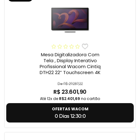
Mesa Digitalizadora Com
Tela , Display Interativo
Profissional Wacom Cintiq
DTH22 22” Touchscreen 4K
De R$ 29.287,22
R$ 23.601,90
Até 12x de
R$2.401,69
no cartão
OFERTAS WACOM
0 Dias 12:29:59