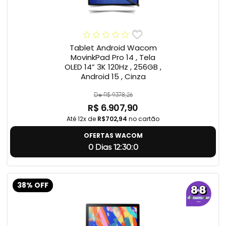
Tablet Android Wacom
MovinkPad Pro 14 , Tela
OLED 14” 3K 120Hz , 256GB ,
Android 15 , Cinza
De R$ 9.378,26
R$ 6.907,90
Até 12x de
R$702,94
no cartão
OFERTAS WACOM
0 Dias 12:29:59
38% OFF