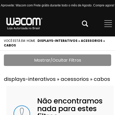
Aproveite: Wacom com Frete grátis durante todo o mês de Agosto. Compre agora!
VOCÊ ESTÁ EM:
HOME
.
DISPLAYS-INTERATIVOS » ACESSORIOS »
CABOS
Mostrar/Ocultar Filtros
displays-interativos » acessorios » cabos
Não encontramos
nada para estes