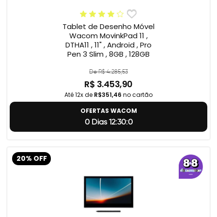
Tablet de Desenho Móvel
Wacom MovinkPad 11 ,
DTHA11 , 11" , Android , Pro
Pen 3 Slim , 8GB , 128GB
De R$ 4.285,53
R$ 3.453,90
Até 12x de
R$351,46
no cartão
OFERTAS WACOM
0 Dias 12:29:59
20% OFF