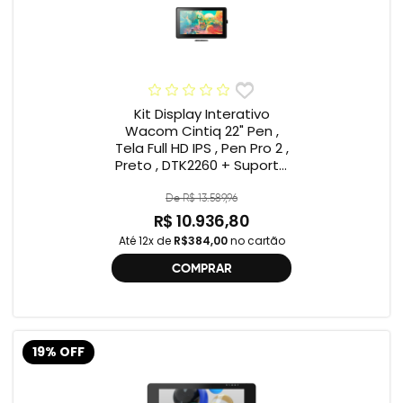
Kit Display Interativo
Wacom Cintiq 22" Pen ,
Tela Full HD IPS , Pen Pro 2 ,
Preto , DTK2260 + Suporte
Wacom ACK639KZ ,
Compatível Cintiq 22"
De R$ 13.589,96
R$ 10.936,80
Até 12x de
R$384,00
no cartão
COMPRAR
19% OFF