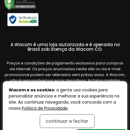
A Wacom é uma loja autorizada e é operada no
Brasil sob licença da Wacom CO.
Preços e condições de pagamento exclusivos para compras
via internet. Os preços anunciados neste site ou via e-mail
promocional podem ser alterados sem prévio aviso. A Wacom,
não é responsável por erros descritivos. As fotos contidas
nesta página são meramente ilustrativas do produto e podem
Wacom e os cookies:
a gente usa cookies para
variar de acordo com o fornecedor/lote do fabricante. Ofertas
personalizar anúncios e melhorar a sua experiência no
válidas até o término de nossos estoques. Vendas sujeitas à
site. Ao continuar navegando, você concorda com a
análise e confirmação de dados.
nossa
Política de Privacidade
.
continuar e fechar