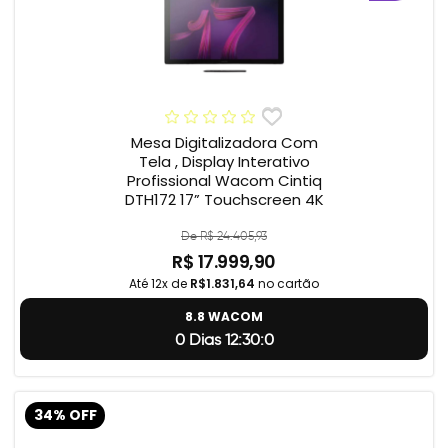
Mesa Digitalizadora Com
Tela , Display Interativo
Profissional Wacom Cintiq
DTH172 17” Touchscreen 4K
De R$ 24.405,93
R$ 17.999,90
Até 12x de
R$1.831,64
no cartão
8.8 WACOM
0 Dias 12:29:59
34% OFF