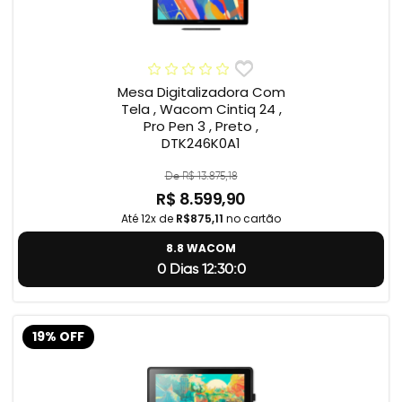
Mesa Digitalizadora Com
Tela , Wacom Cintiq 24 ,
Pro Pen 3 , Preto ,
DTK246K0A1
De R$ 13.875,18
R$ 8.599,90
Até 12x de
R$875,11
no cartão
8.8 WACOM
0 Dias 12:29:59
19% OFF