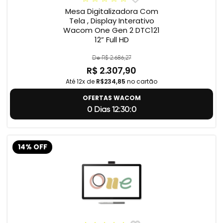
Mesa Digitalizadora Com
Tela , Display Interativo
Wacom One Gen 2 DTC121
12” Full HD
De R$ 2.686,27
R$ 2.307,90
Até 12x de
R$234,85
no cartão
OFERTAS WACOM
0 Dias 12:29:59
14% OFF