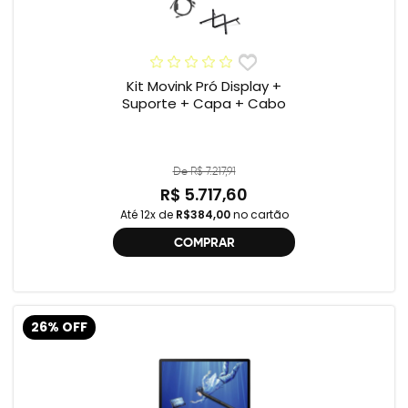
Kit Movink Pró Display +
Suporte + Capa + Cabo
De R$ 7.217,91
R$ 5.717,60
Até 12x de
R$384,00
no cartão
COMPRAR
26% OFF