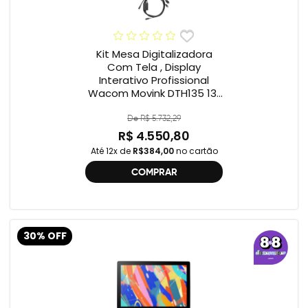
Kit Mesa Digitalizadora
Com Tela , Display
Interativo Profissional
Wacom Movink DTH135 13”
Full HD + Cabo Wacom
One , 2ª geração
De R$ 5.732,29
R$ 4.550,80
Até 12x de
R$384,00
no cartão
COMPRAR
30% OFF