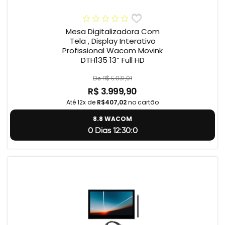
Mesa Digitalizadora Com
Tela , Display Interativo
Profissional Wacom Movink
DTH135 13” Full HD
De R$ 5.031,01
R$ 3.999,90
Até 12x de
R$407,02
no cartão
8.8 WACOM
0 Dias 12:29:59