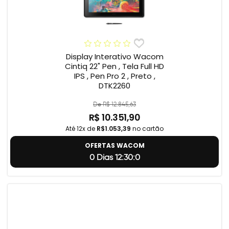
Display Interativo Wacom
Cintiq 22" Pen , Tela Full HD
IPS , Pen Pro 2 , Preto ,
DTK2260
De R$ 12.845,63
R$ 10.351,90
Até 12x de
R$1.053,39
no cartão
OFERTAS WACOM
0 Dias 12:29:59