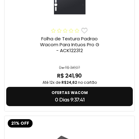
Folha de Textura Padrao
Wacom Para Intuos Pro G
- ACK122312
De R$ 369,07
R$ 241,90
Até 12x de
R$24,62
no cartão
OFERTAS WACOM
0 Dias 9:37:40
21% OFF