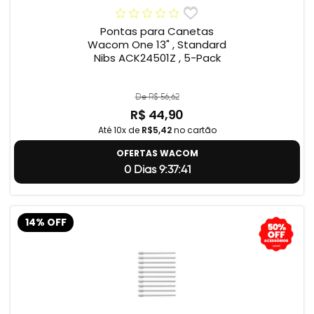
Pontas para Canetas
Wacom One 13" , Standard
Nibs ACK24501Z , 5-Pack
De R$ 56,62
R$ 44,90
Até 10x de
R$5,42
no cartão
OFERTAS WACOM
0 Dias 9:37:40
14% OFF