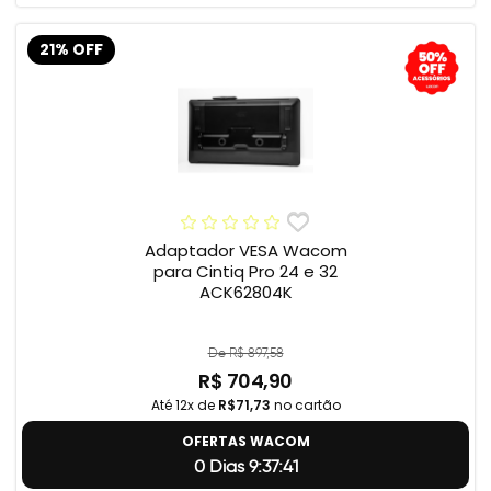
21% OFF
Adaptador VESA Wacom
para Cintiq Pro 24 e 32
ACK62804K
De R$ 897,58
R$ 704,90
Até 12x de
R$71,73
no cartão
OFERTAS WACOM
0 Dias 9:37:40