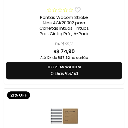
Pontas Wacom Stroke
Nibs ACK20002 para
Canetas Intuos , Intuos
Pro , Cintiq Pró , 5-Pack
De R$ 95,52
R$ 74,90
Até 12x de
R$7,62
no cartão
OFERTAS WACOM
0 Dias 9:37:40
21% OFF