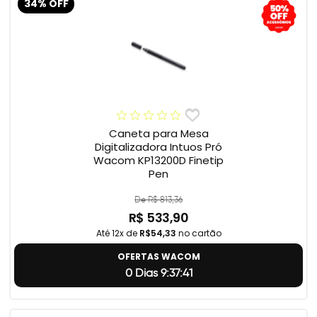
34% OFF
Caneta para Mesa
Digitalizadora Intuos Pró
Wacom KP13200D Finetip
Pen
De R$ 813,36
R$ 533,90
Até 12x de
R$54,33
no cartão
OFERTAS WACOM
0 Dias 9:37:40