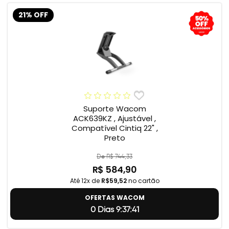
21% OFF
Suporte Wacom
ACK639KZ , Ajustável ,
Compatível Cintiq 22" ,
Preto
De R$ 744,33
R$ 584,90
Até 12x de
R$59,52
no cartão
OFERTAS WACOM
0 Dias 9:37:40