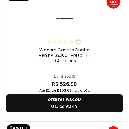
Wacom Caneta Finetip
Pen KP13200D , Preto , FT
0.4 , Intous
De R$ 802,68
R$ 526,90
Até 12x de
R$53,62
no cartão
OFERTAS WACOM
0 Dias 9:37:40
34% OFF