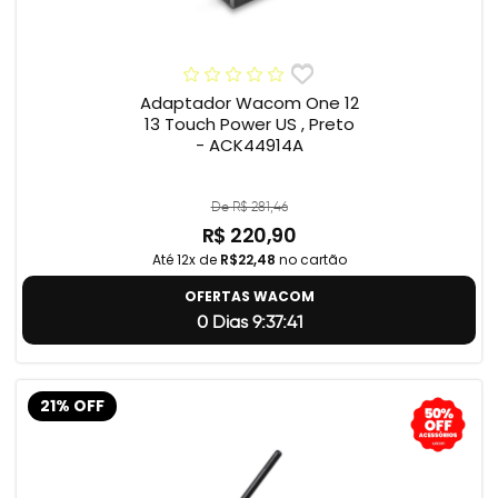
Adaptador Wacom One 12
13 Touch Power US , Preto
- ACK44914A
De R$ 281,46
R$ 220,90
Até 12x de
R$22,48
no cartão
OFERTAS WACOM
0 Dias 9:37:40
21% OFF