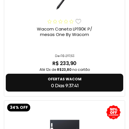
Wacom Caneta LP190K P/
mesas One By Wacom
De R$ 297,53
R$ 233,90
Até 12x de
R$23,80
no cartão
OFERTAS WACOM
0 Dias 9:37:40
34% OFF