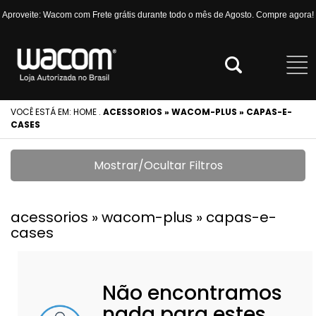
Aproveite: Wacom com Frete grátis durante todo o mês de Agosto. Compre agora!
VOCÊ ESTÁ EM:
HOME
.
ACESSORIOS » WACOM-PLUS » CAPAS-E-
CASES
Mostrar/Ocultar Filtros
acessorios » wacom-plus » capas-e-
cases
Não encontramos
nada para estes