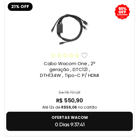
21% OFF
Cabo Wacom One , 2ª
geração , DTC121 ,
DTH134W , Tipo-C P/ HDMI
De R$ 701,28
R$ 550,90
Até 12x de
R$56,06
no cartão
OFERTAS WACOM
0 Dias 9:37:40