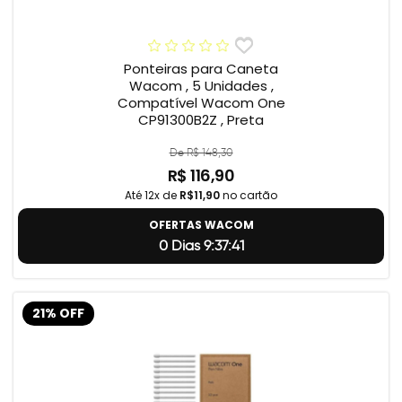
Ponteiras para Caneta
Wacom , 5 Unidades ,
Compatível Wacom One
CP91300B2Z , Preta
De R$ 148,30
R$ 116,90
Até 12x de
R$11,90
no cartão
OFERTAS WACOM
0 Dias 9:37:40
21% OFF