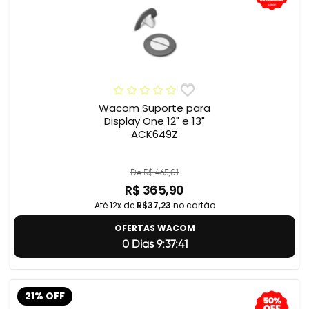
Wacom Suporte para
Display One 12" e 13"
ACK649Z
De R$ 465,01
R$ 365,90
Até 12x de
R$37,23
no cartão
OFERTAS WACOM
0 Dias 9:37:40
21% OFF