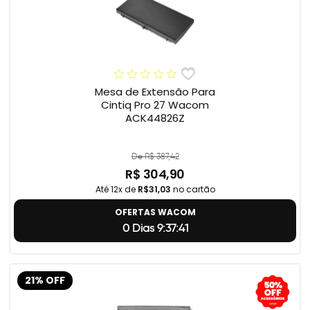
Mesa de Extensão Para
Cintiq Pro 27 Wacom
ACK44826Z
De R$ 387,42
R$ 304,90
Até 12x de
R$31,03
no cartão
OFERTAS WACOM
0 Dias 9:37:40
21% OFF