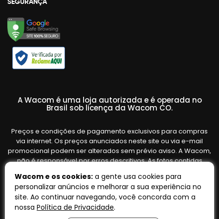
SEGURANÇA
A Wacom é uma loja autorizada e é operada no
Brasil sob licença da Wacom CO.
Preços e condições de pagamento exclusivos para compras
via internet. Os preços anunciados neste site ou via e-mail
promocional podem ser alterados sem prévio aviso. A Wacom,
não é responsável por erros descritivos. As fotos contidas
nesta página são meramente ilustrativas do produto e podem
Wacom e os cookies:
a gente usa cookies para
variar de acordo com o fornecedor/lote do fabricante. Ofertas
personalizar anúncios e melhorar a sua experiência no
válidas até o término de nossos estoques. Vendas sujeitas à
site. Ao continuar navegando, você concorda com a
análise e confirmação de dados.
nossa
Política de Privacidade
.