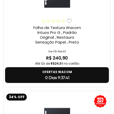
Folha de Textura Wacom
Intuos Pro G , Padrão
Original , Restaura
Sensação Papel , Preto
De R$ 366,53
R$ 240,90
Até 12x de
R$24,51
no cartão
OFERTAS WACOM
0 Dias 9:37:40
34% OFF