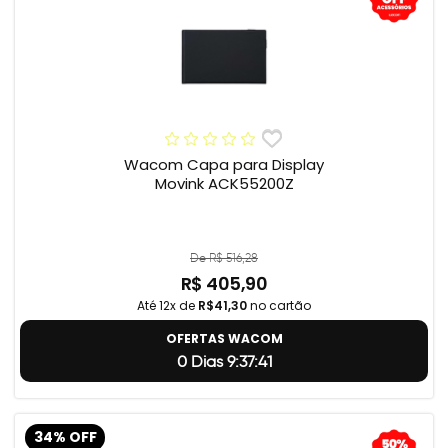
Wacom Capa para Display
Movink ACK55200Z
De R$ 516,28
R$ 405,90
Até 12x de
R$41,30
no cartão
OFERTAS WACOM
0 Dias 9:37:40
34% OFF