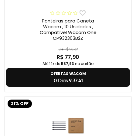
Ponteiras para Caneta
Wacom , 10 Unidades ,
Compatível Wacom One
CP932303B2Z
De R$ 98,69
R$ 77,90
Até 12x de
R$7,93
no cartão
OFERTAS WACOM
0 Dias 9:37:40
21% OFF