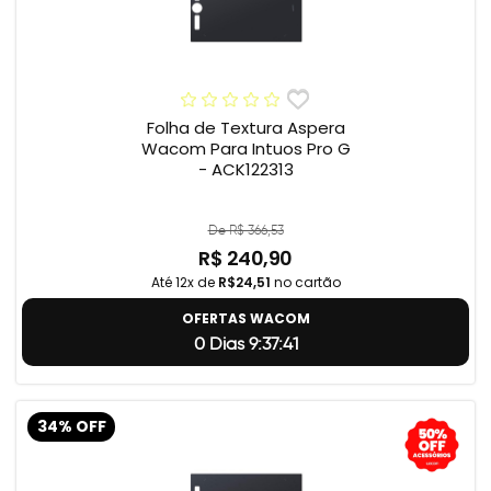
Folha de Textura Aspera
Wacom Para Intuos Pro G
- ACK122313
De R$ 366,53
R$ 240,90
Até 12x de
R$24,51
no cartão
OFERTAS WACOM
0 Dias 9:37:40
34% OFF