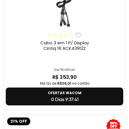
Cabo 3 em 1 P/ Display
Cintiq 16 ACK43912Z
De R$ 450,64
R$ 353,90
Até 12x de
R$36,01
no cartão
OFERTAS WACOM
0 Dias 9:37:40
21% OFF