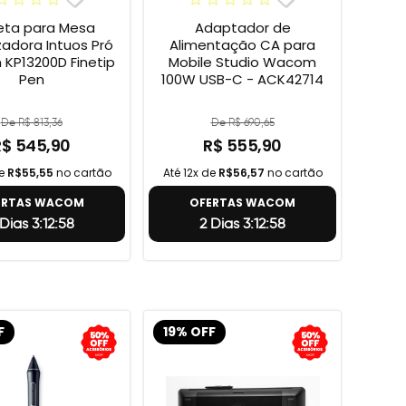
ta para Mesa
Adaptador de
izadora Intuos Pró
Alimentação CA para
KP13200D Finetip
Mobile Studio Wacom
Pen
100W USB-C - ACK42714
De R$ 813,36
De R$ 690,65
R$ 545,90
R$ 555,90
de
R$55,55
no cartão
Até 12x de
R$56,57
no cartão
ERTAS WACOM
OFERTAS WACOM
 Dias 3:12:57
2 Dias 3:12:57
F
19% OFF