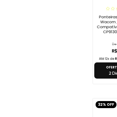
Ponteira
Wacom ,
Compatív
CP9130
De 
R$
Até 12x de
R
OFER
2 Di
32% OFF