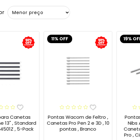
or
11% OFF
19% OF
para Canetas
Pontas Wacom de Feltro ,
Ponta
13" , Standard
Canetas Pro Pen 2 e 3D , 10
Nibs
4501Z , 5-Pack
pontas , Branco
Caneta
Pro , C