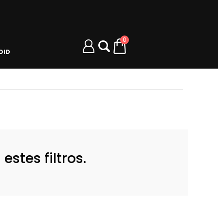
0
OID
a
stes filtros.