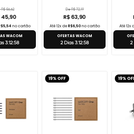
 R$ 56,62
De R$ 72,19
 45,90
R$ 63,90
R$5,54
no cartão
Até 12x de
R$6,50
no cartão
Até 12x 
TAS WACOM
OFERTAS WACOM
OF
as 3:12:57
2 Dias 3:12:57
2
19% OFF
19% OF