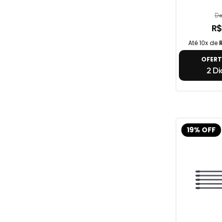
De
R$
Até 10x de
OFER
2 Di
19% OFF