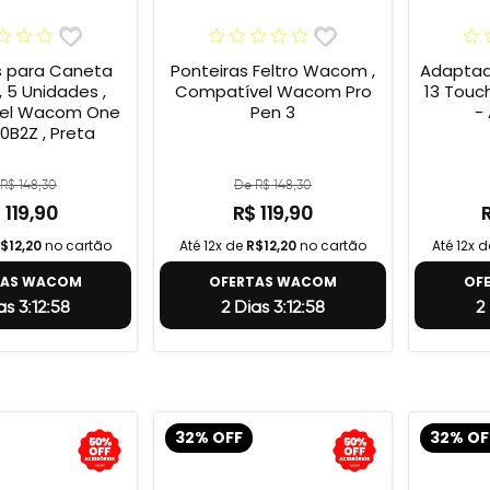
s para Caneta
Ponteiras Feltro Wacom ,
Adaptad
 5 Unidades ,
Compatível Wacom Pro
13 Touc
el Wacom One
Pen 3
-
0B2Z , Preta
R$ 148,30
De R$ 148,30
 119,90
R$ 119,90
$12,20
no cartão
Até 12x de
R$12,20
no cartão
Até 12x 
TAS WACOM
OFERTAS WACOM
OF
as 3:12:57
2 Dias 3:12:57
2
32% OFF
32% OF