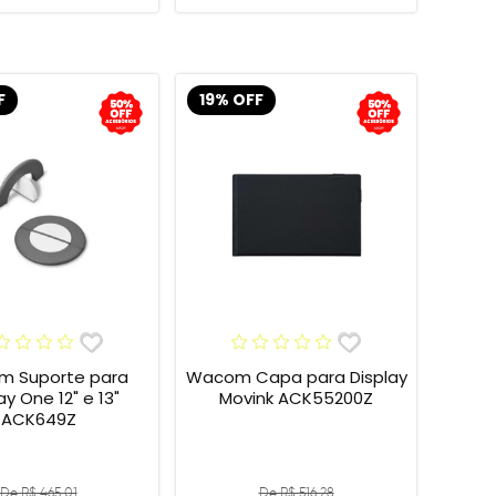
F
19% OFF
 Suporte para
Wacom Capa para Display
 One 12" e 13"
Movink ACK55200Z
ACK649Z
De R$ 465,01
De R$ 516,28