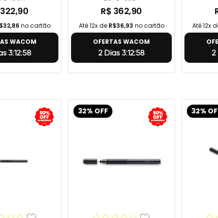
 322,90
R$ 362,90
$32,86
no cartão
Até 12x de
R$36,93
no cartão
Até 12x 
TAS WACOM
OFERTAS WACOM
OF
as 3:12:57
2 Dias 3:12:57
2
32% OFF
32% OF