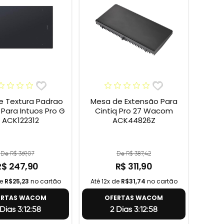
e Textura Padrao
Mesa de Extensão Para
ara Intuos Pro G
Cintiq Pro 27 Wacom
 ACK122312
ACK44826Z
De R$ 369,07
De R$ 387,42
R$ 247,90
R$ 311,90
de
R$25,23
no cartão
Até 12x de
R$31,74
no cartão
ERTAS WACOM
OFERTAS WACOM
 Dias 3:12:57
2 Dias 3:12:57