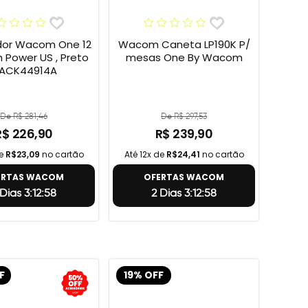
or Wacom One 12
Wacom Caneta LP190K P/
h Power US , Preto
mesas One By Wacom
 ACK44914A
De R$ 281,46
De R$ 297,53
R$ 226,90
R$ 239,90
de
R$23,09
no cartão
Até 12x de
R$24,41
no cartão
ERTAS WACOM
OFERTAS WACOM
 Dias 3:12:57
2 Dias 3:12:57
F
19% OFF