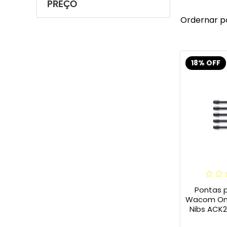
PREÇO
Ordernar p
18% OFF
Pontas 
Wacom One 
Nibs ACK2