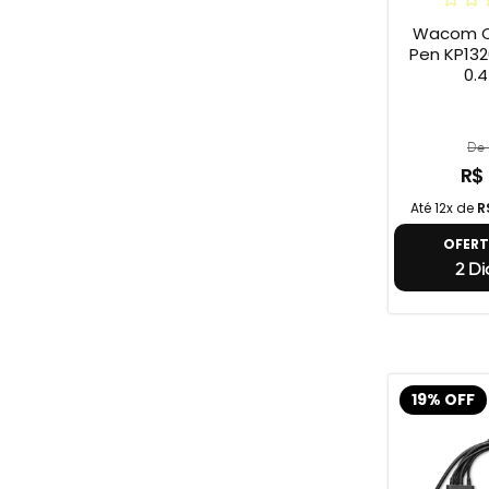
Wacom Ca
Pen KP1320
0.4
De 
R$
Até 12x de
R
OFER
2 Di
19% OFF