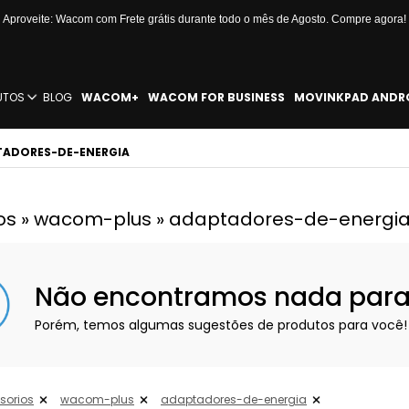
Aproveite: Wacom com Frete grátis durante todo o mês de Agosto. Compre agora!
UTOS
BLOG
WACOM+
WACOM FOR BUSINESS
MOVINKPAD ANDR
TADORES-DE-ENERGIA
os » wacom-plus » adaptadores-de-energi
Não encontramos nada para e
Porém, temos algumas sugestões de produtos para você!
sorios
wacom-plus
adaptadores-de-energia