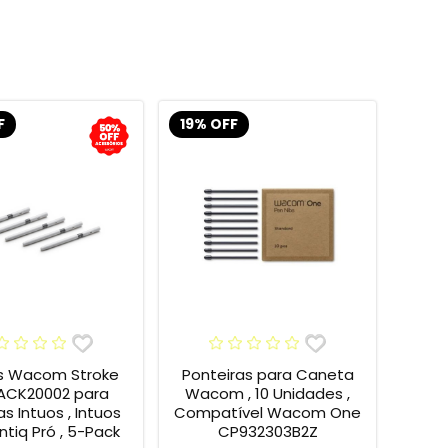
F
19% OFF
s Wacom Stroke
Ponteiras para Caneta
 ACK20002 para
Wacom , 10 Unidades ,
s Intuos , Intuos
Compatível Wacom One
intiq Pró , 5-Pack
CP932303B2Z