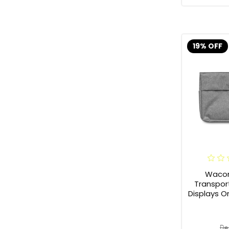
19% OFF
Waco
Transpor
Displays 
De 