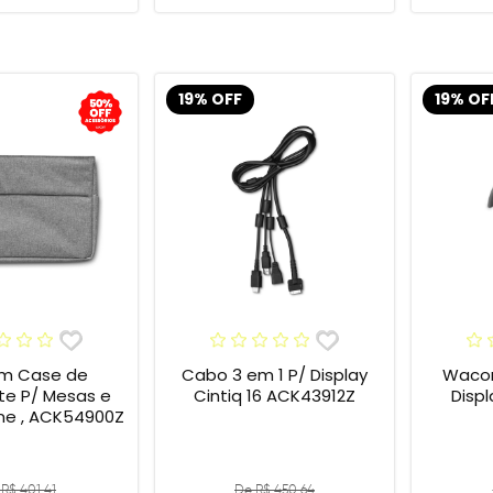
19% OFF
19% OF
m Case de
Cabo 3 em 1 P/ Display
Wacom
te P/ Mesas e
Cintiq 16 ACK43912Z
Display
One , ACK54900Z
R$ 401,41
De R$ 450,64