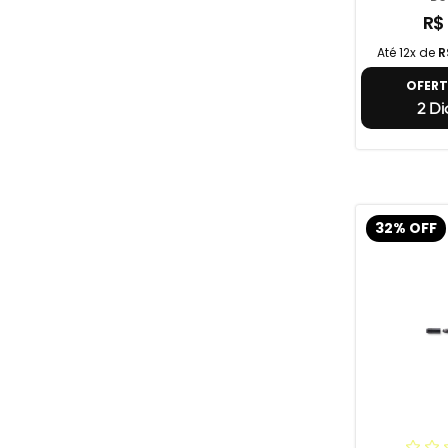
R$
Até 12x de
R
OFER
2 Di
32% OFF