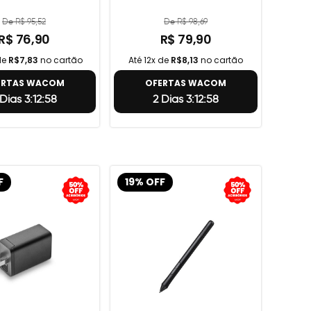
De R$ 95,52
De R$ 98,69
R$ 76,90
R$ 79,90
de
R$7,83
no cartão
Até 12x de
R$8,13
no cartão
ERTAS WACOM
OFERTAS WACOM
 Dias 3:12:57
2 Dias 3:12:57
F
19% OFF