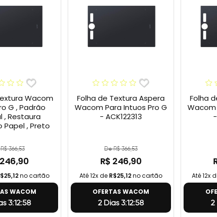
Textura Wacom
Folha de Textura Aspera
Folha d
ro G , Padrão
Wacom Para Intuos Pro G
Wacom P
l , Restaura
- ACK122313
-
 Papel , Preto
R$ 366,53
De R$ 366,53
 246,90
R$ 246,90
$25,12
no cartão
Até 12x de
R$25,12
no cartão
Até 12x 
TAS WACOM
OFERTAS WACOM
OF
as 3:12:57
2 Dias 3:12:57
2