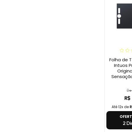
Folha de 
Intuos P
Origina
Sensação
De 
R$
Até 12x de
R
OFER
2 Di