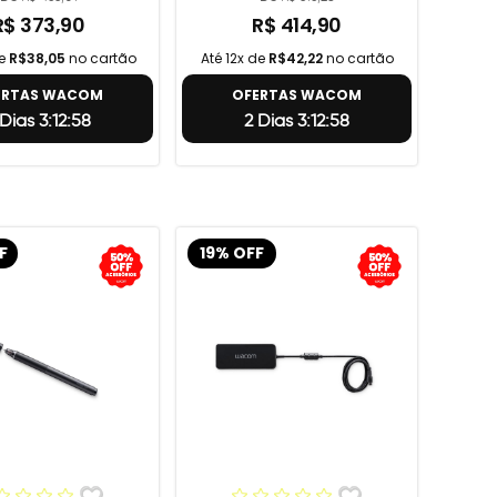
R$ 373,90
R$ 414,90
de
R$38,05
no cartão
Até 12x de
R$42,22
no cartão
ERTAS WACOM
OFERTAS WACOM
 Dias 3:12:57
2 Dias 3:12:57
F
19% OFF