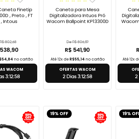
neta Finetip
Caneta para Mesa
Cane
0D , Preto , FT
Digitalizadora Intuos Pró
Digital
 , Intous
Wacom Ballpoint KP13300D
Wacom 
R$ 802,68
De R$ 806,59
 538,90
R$ 541,90
$54,84
no cartão
Até 12x de
R$55,14
no cartão
Até 12x 
TAS WACOM
OFERTAS WACOM
OF
as 3:12:57
2 Dias 3:12:57
2
19% OFF
19% OF