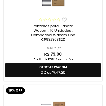
Ponteiras para Caneta
Wacom , 10 Unidades ,
Compatível Wacom One
CP932303B2Z
De R$ 98,69
R$ 79,90
Até 12x de
R$8,13
no cartão
OFERTAS WACOM
2 Dias 19:47:49
19% OFF