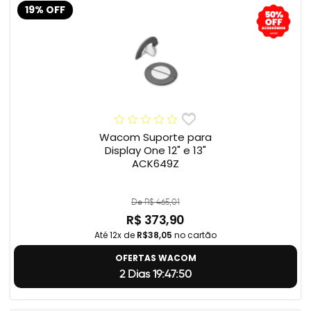
19% OFF
Wacom Suporte para
Display One 12" e 13"
ACK649Z
De R$ 465,01
R$ 373,90
Até 12x de
R$38,05
no cartão
OFERTAS WACOM
2 Dias 19:47:49