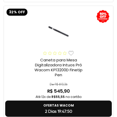
32% OFF
Caneta para Mesa
Digitalizadora Intuos Pró
Wacom KP13200D Finetip
Pen
De R$ 813,36
R$ 545,90
Até 12x de
R$55,55
no cartão
OFERTAS WACOM
2 Dias 19:47:49