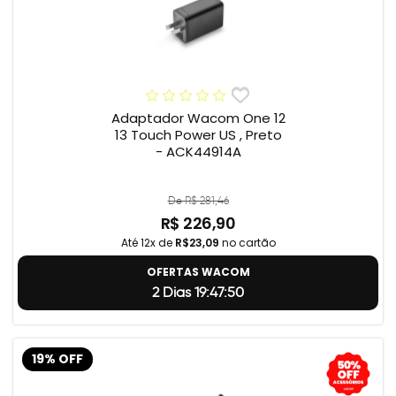
Adaptador Wacom One 12
13 Touch Power US , Preto
- ACK44914A
De R$ 281,46
R$ 226,90
Até 12x de
R$23,09
no cartão
OFERTAS WACOM
2 Dias 19:47:49
19% OFF