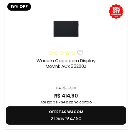
19% OFF
Wacom Capa para Display
Movink ACK55200Z
De R$ 516,28
R$ 414,90
Até 12x de
R$42,22
no cartão
OFERTAS WACOM
2 Dias 19:47:49