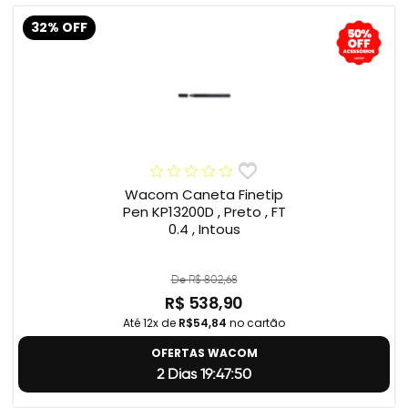
32% OFF
Wacom Caneta Finetip
Pen KP13200D , Preto , FT
0.4 , Intous
De R$ 802,68
R$ 538,90
Até 12x de
R$54,84
no cartão
OFERTAS WACOM
2 Dias 19:47:49