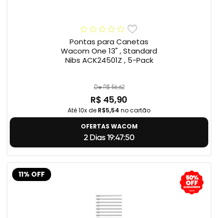
Pontas para Canetas
Wacom One 13" , Standard
Nibs ACK24501Z , 5-Pack
De R$ 56,62
R$ 45,90
Até 10x de
R$5,54
no cartão
OFERTAS WACOM
2 Dias 19:47:49
11% OFF