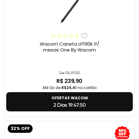
Wacom Caneta LP190K P/
mesas One By Wacom
De R$ 297,53
R$ 239,90
Até 12x de
R$24,41
no cartão
OFERTAS WACOM
2 Dias 19:47:49
32% OFF