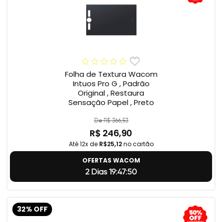
Folha de Textura Wacom
Intuos Pro G , Padrão
Original , Restaura
Sensação Papel , Preto
De R$ 366,53
R$ 246,90
Até 12x de
R$25,12
no cartão
OFERTAS WACOM
2 Dias 19:47:49
32% OFF