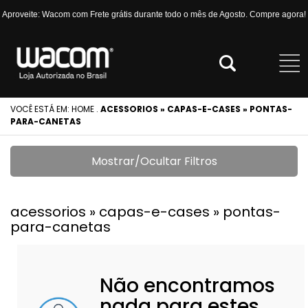
Aproveite: Wacom com Frete grátis durante todo o mês de Agosto. Compre agora!
VOCÊ ESTÁ EM:
HOME
.
ACESSORIOS » CAPAS-E-CASES » PONTAS-
PARA-CANETAS
Mostrar/Ocultar Filtros
acessorios » capas-e-cases » pontas-
para-canetas
Não encontramos
nada para estes