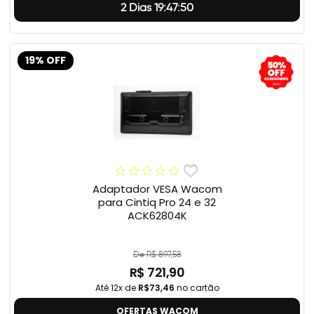
2 Dias 19:47:49
19% OFF
Adaptador VESA Wacom
para Cintiq Pro 24 e 32
ACK62804K
De R$ 897,58
R$ 721,90
Até 12x de
R$73,46
no cartão
OFERTAS WACOM