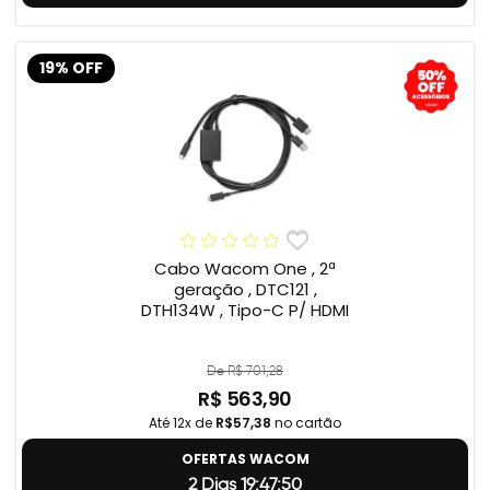
19% OFF
Cabo Wacom One , 2ª
geração , DTC121 ,
DTH134W , Tipo-C P/ HDMI
De R$ 701,28
R$ 563,90
Até 12x de
R$57,38
no cartão
OFERTAS WACOM
2 Dias 19:47:49