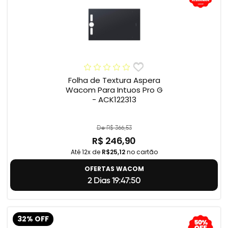
Folha de Textura Aspera
Wacom Para Intuos Pro G
- ACK122313
De R$ 366,53
R$ 246,90
Até 12x de
R$25,12
no cartão
OFERTAS WACOM
2 Dias 19:47:49
32% OFF