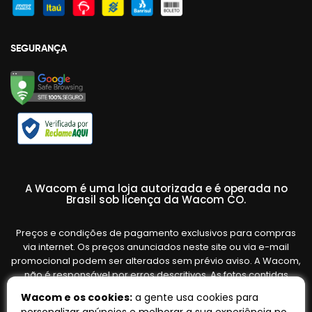
SEGURANÇA
A Wacom é uma loja autorizada e é operada no
Brasil sob licença da Wacom CO.
Preços e condições de pagamento exclusivos para compras
via internet. Os preços anunciados neste site ou via e-mail
promocional podem ser alterados sem prévio aviso. A Wacom,
não é responsável por erros descritivos. As fotos contidas
nesta página são meramente ilustrativas do produto e podem
Wacom e os cookies:
a gente usa cookies para
variar de acordo com o fornecedor/lote do fabricante. Ofertas