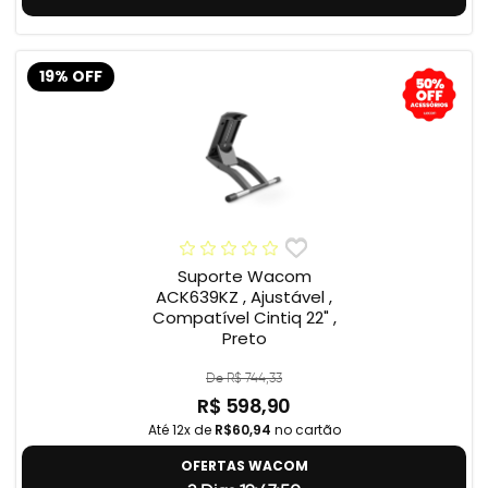
19% OFF
Suporte Wacom
ACK639KZ , Ajustável ,
Compatível Cintiq 22" ,
Preto
De R$ 744,33
R$ 598,90
Até 12x de
R$60,94
no cartão
OFERTAS WACOM