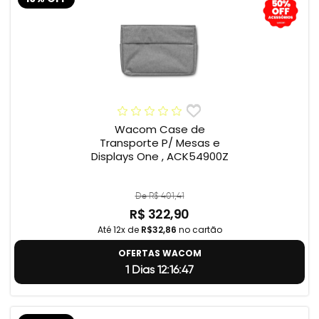
Wacom Case de
Transporte P/ Mesas e
Displays One , ACK54900Z
De R$ 401,41
R$ 322,90
Até 12x de
R$32,86
no cartão
OFERTAS WACOM
1 Dias 12:16:46