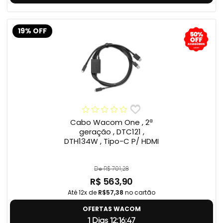
19% OFF
Cabo Wacom One , 2ª
geração , DTC121 ,
DTH134W , Tipo-C P/ HDMI
De R$ 701,28
R$ 563,90
Até 12x de
R$57,38
no cartão
OFERTAS WACOM
1 Dias 12:16:46