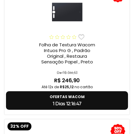
Folha de Textura Wacom
Intuos Pro G , Padrão
Original , Restaura
Sensação Papel , Preto
De R$ 366,53
R$ 246,90
Até 12x de
R$25,12
no cartão
OFERTAS WACOM
1 Dias 12:16:46
32% OFF