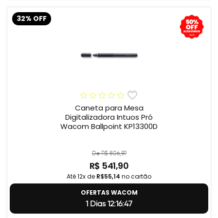
32% OFF
Caneta para Mesa
Digitalizadora Intuos Pró
Wacom Ballpoint KP13300D
De R$ 806,59
R$ 541,90
Até 12x de
R$55,14
no cartão
OFERTAS WACOM
1 Dias 12:16:46