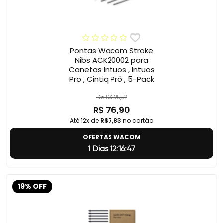
Pontas Wacom Stroke
Nibs ACK20002 para
Canetas Intuos , Intuos
Pro , Cintiq Pró , 5-Pack
De R$ 95,52
R$ 76,90
Até 12x de
R$7,83
no cartão
OFERTAS WACOM
1 Dias 12:16:46
19% OFF