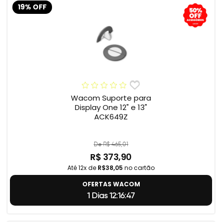
19% OFF
Wacom Suporte para
Display One 12" e 13"
ACK649Z
De R$ 465,01
R$ 373,90
Até 12x de
R$38,05
no cartão
OFERTAS WACOM
1 Dias 12:16:46