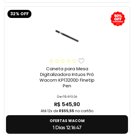
32% OFF
Caneta para Mesa
Digitalizadora Intuos Pró
Wacom KP13200D Finetip
Pen
De R$ 813,36
R$ 545,90
Até 12x de
R$55,55
no cartão
OFERTAS WACOM
1 Dias 12:16:46