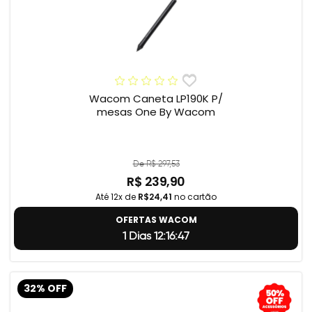
Wacom Caneta LP190K P/
mesas One By Wacom
De R$ 297,53
R$ 239,90
Até 12x de
R$24,41
no cartão
OFERTAS WACOM
1 Dias 12:16:46
32% OFF