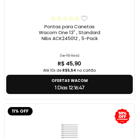
Pontas para Canetas
Wacom One 13" , Standard
Nibs ACK24501Z , 5-Pack
De R$ 56,62
R$ 45,90
Até 10x de
R$5,54
no cartão
OFERTAS WACOM
1 Dias 12:16:46
11% OFF