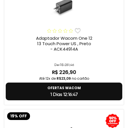
Adaptador Wacom One 12
13 Touch Power US , Preto
- ACK44914A
De R$ 281,46
R$ 226,90
Até 12x de
R$23,09
no cartão
OFERTAS WACOM
1 Dias 12:16:46
19% OFF