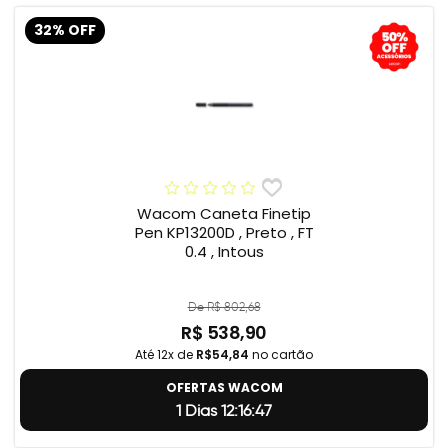
32% OFF
Wacom Caneta Finetip
Pen KP13200D , Preto , FT
0.4 , Intous
De R$ 802,68
R$ 538,90
Até 12x de
R$54,84
no cartão
OFERTAS WACOM
1 Dias 12:16:46