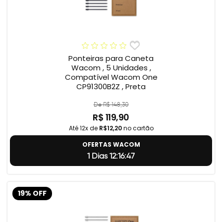
Ponteiras para Caneta
Wacom , 5 Unidades ,
Compatível Wacom One
CP91300B2Z , Preta
De R$ 148,30
R$ 119,90
Até 12x de
R$12,20
no cartão
OFERTAS WACOM
1 Dias 12:16:46
19% OFF