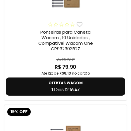
Ponteiras para Caneta
Wacom , 10 Unidades ,
Compatível Wacom One
CP932303B2Z
De R$ 98,69
R$ 79,90
Até 12x de
R$8,13
no cartão
OFERTAS WACOM
1 Dias 12:16:46
19% OFF