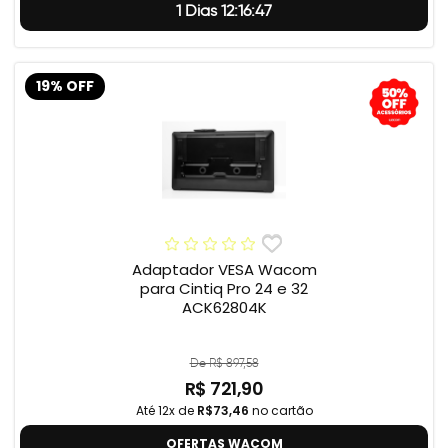
1 Dias 12:16:46
19% OFF
Adaptador VESA Wacom
para Cintiq Pro 24 e 32
ACK62804K
De R$ 897,58
R$ 721,90
Até 12x de
R$73,46
no cartão
OFERTAS WACOM