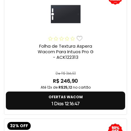
Folha de Textura Aspera
Wacom Para Intuos Pro G
- ACK122313
De R$ 366,53
R$ 246,90
Até 12x de
R$25,12
no cartão
OFERTAS WACOM
1 Dias 12:16:46
32% OFF