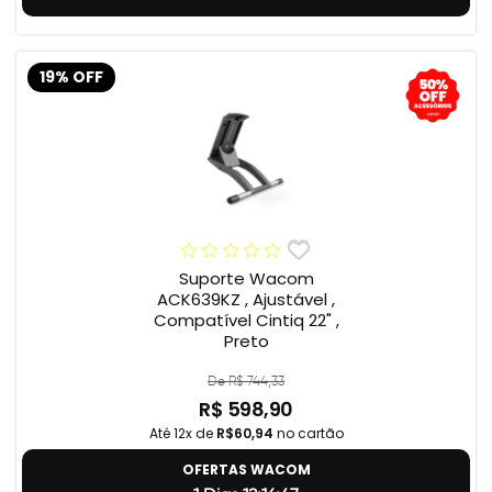
19% OFF
Suporte Wacom
ACK639KZ , Ajustável ,
Compatível Cintiq 22" ,
Preto
De R$ 744,33
R$ 598,90
Até 12x de
R$60,94
no cartão
OFERTAS WACOM