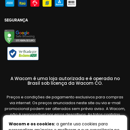
SEGURANÇA
A Wacom é uma loja autorizada e é operada no
Brasil sob licença da Wacom CO.
Preços e condições de pagamento exclusivos para compras
via internet. Os preços anunciados neste site ou via e-mail
promocional podem ser alterados sem prévio aviso. A Wacom,
não é responsável por erros descritivos. As fotos contidas
nesta página são meramente ilustrativas do produto e podem
Wacom e os cookies:
a gente usa cookies para
variar de acordo com o fornecedor/lote do fabricante. Ofertas