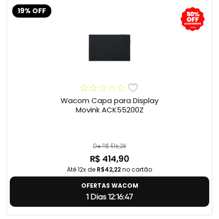
19% OFF
Wacom Capa para Display
Movink ACK55200Z
De R$ 516,28
R$ 414,90
Até 12x de
R$42,22
no cartão
OFERTAS WACOM
1 Dias 12:16:46