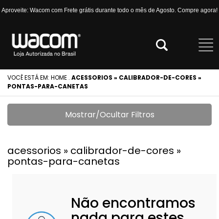
Aproveite: Wacom com Frete grátis durante todo o mês de Agosto. Compre agora!
VOCÊ ESTÁ EM:
HOME
.
ACESSORIOS » CALIBRADOR-DE-CORES »
PONTAS-PARA-CANETAS
Mostrar/Ocultar Filtros
acessorios » calibrador-de-cores »
pontas-para-canetas
Não encontramos
nada para estes