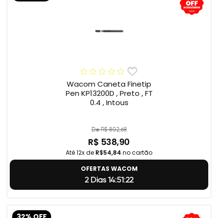
Wacom Caneta Finetip
Pen KP13200D , Preto , FT
0.4 , Intous
De R$ 802,68
R$ 538,90
Até 12x de
R$54,84
no cartão
OFERTAS WACOM
2 Dias 14:51:22
32% OFF