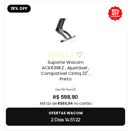
19% OFF
Suporte Wacom
ACK639KZ , Ajustável ,
Compatível Cintiq 22" ,
Preto
De R$ 744,33
R$ 598,90
Até 12x de
R$60,94
no cartão
OFERTAS WACOM
2 Dias 14:51:22