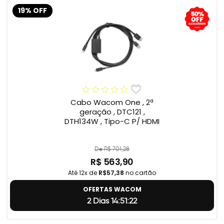
19% OFF
Cabo Wacom One , 2ª
geração , DTC121 ,
DTH134W , Tipo-C P/ HDMI
De R$ 701,28
R$ 563,90
Até 12x de
R$57,38
no cartão
OFERTAS WACOM
2 Dias 14:51:22