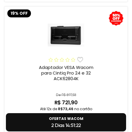
19% OFF
Adaptador VESA Wacom
para Cintiq Pro 24 e 32
ACK62804K
De R$ 897,58
R$ 721,90
Até 12x de
R$73,46
no cartão
OFERTAS WACOM
2 Dias 14:51:22