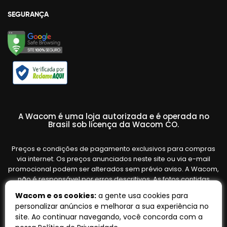
SEGURANÇA
A Wacom é uma loja autorizada e é operada no
Brasil sob licença da Wacom CO.
Preços e condições de pagamento exclusivos para compras
via internet. Os preços anunciados neste site ou via e-mail
promocional podem ser alterados sem prévio aviso. A Wacom,
não é responsável por erros descritivos. As fotos contidas
nesta página são meramente ilustrativas do produto e podem
Wacom e os cookies:
a gente usa cookies para
variar de acordo com o fornecedor/lote do fabricante. Ofertas
personalizar anúncios e melhorar a sua experiência no
válidas até o término de nossos estoques. Vendas sujeitas à
site. Ao continuar navegando, você concorda com a
análise e confirmação de dados.