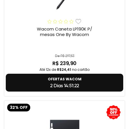
Wacom Caneta LP190K P/
mesas One By Wacom
De R$ 297,53
R$ 239,90
Até 12x de
R$24,41
no cartão
OFERTAS WACOM
2 Dias 14:51:22
32% OFF