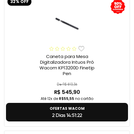
32% OFF
Caneta para Mesa
Digitalizadora Intuos Pró
Wacom KP13200D Finetip
Pen
De R$ 813,36
R$ 545,90
Até 12x de
R$55,55
no cartão
OFERTAS WACOM
2 Dias 14:51:22