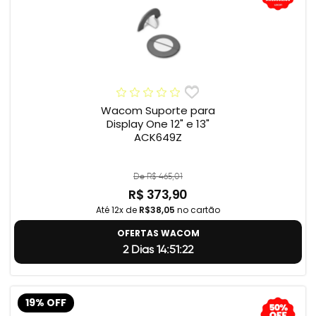
Wacom Suporte para
Display One 12" e 13"
ACK649Z
De R$ 465,01
R$ 373,90
Até 12x de
R$38,05
no cartão
OFERTAS WACOM
2 Dias 14:51:22
19% OFF