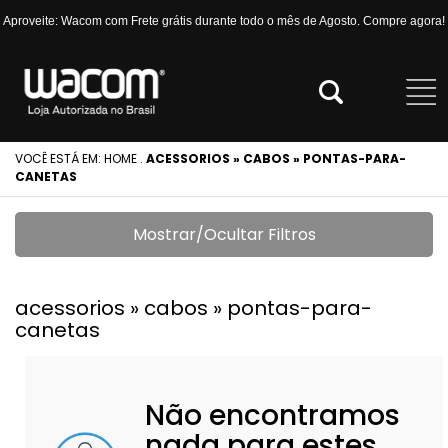
Aproveite: Wacom com Frete grátis durante todo o mês de Agosto. Compre agora!
VOCÊ ESTÁ EM:
HOME
.
ACESSORIOS » CABOS » PONTAS-PARA-
CANETAS
Mostrar/Ocultar Filtros
acessorios » cabos » pontas-para-
canetas
Não encontramos
nada para estes