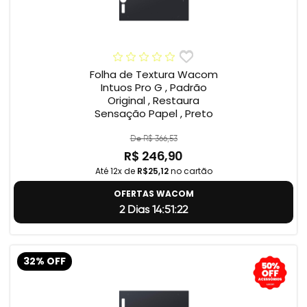
Folha de Textura Wacom
Intuos Pro G , Padrão
Original , Restaura
Sensação Papel , Preto
De R$ 366,53
R$ 246,90
Até 12x de
R$25,12
no cartão
OFERTAS WACOM
2 Dias 14:51:22
32% OFF