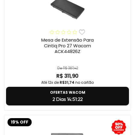
Mesa de Extensão Para
Cintiq Pro 27 Wacom
ACK44826Z
De R$ 387,42
R$ 311,90
Até 12x de
R$31,74
no cartão
OFERTAS WACOM
2 Dias 14:51:22
19% OFF