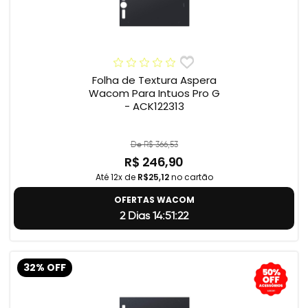
Folha de Textura Aspera
Wacom Para Intuos Pro G
- ACK122313
De R$ 366,53
R$ 246,90
Até 12x de
R$25,12
no cartão
OFERTAS WACOM
2 Dias 14:51:22
32% OFF