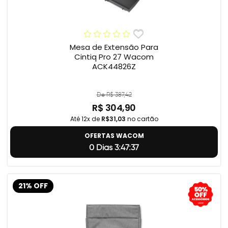
Mesa de Extensão Para
Cintiq Pro 27 Wacom
ACK44826Z
De R$ 387,42
R$ 304,90
Até 12x de
R$31,03
no cartão
OFERTAS WACOM
0 Dias 3:47:36
21% OFF