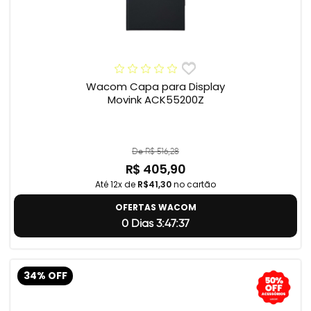
Wacom Capa para Display
Movink ACK55200Z
De R$ 516,28
R$ 405,90
Até 12x de
R$41,30
no cartão
OFERTAS WACOM
0 Dias 3:47:36
34% OFF