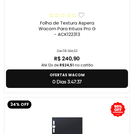
Folha de Textura Aspera
Wacom Para Intuos Pro G
- ACK122313
De R$ 366,53
R$ 240,90
Até 12x de
R$24,51
no cartão
OFERTAS WACOM
0 Dias 3:47:36
34% OFF