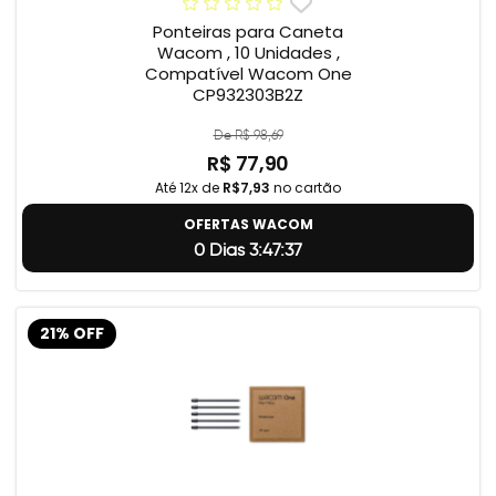
Ponteiras para Caneta
Wacom , 10 Unidades ,
Compatível Wacom One
CP932303B2Z
De R$ 98,69
R$ 77,90
Até 12x de
R$7,93
no cartão
OFERTAS WACOM
0 Dias 3:47:36
21% OFF