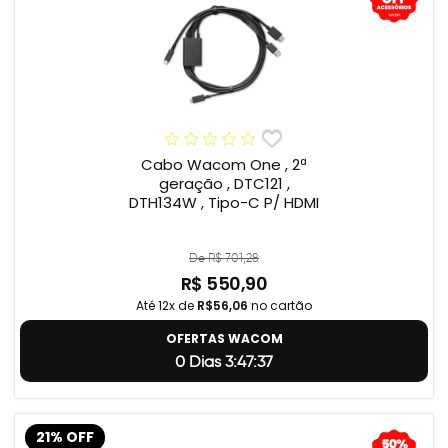
Cabo Wacom One , 2ª
geração , DTC121 ,
DTH134W , Tipo-C P/ HDMI
De R$ 701,28
R$ 550,90
Até 12x de
R$56,06
no cartão
OFERTAS WACOM
0 Dias 3:47:36
21% OFF