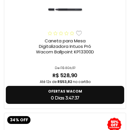
Caneta para Mesa
Digitalizadora Intuos Pró
Wacom Ballpoint KP13300D
De R$ 806,59
R$ 528,90
Até 12x de
R$53,82
no cartão
OFERTAS WACOM
0 Dias 3:47:36
34% OFF