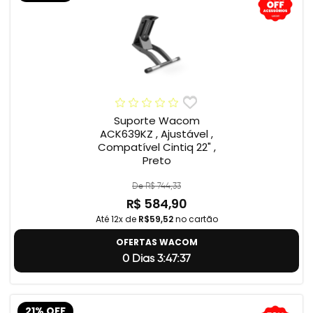
Suporte Wacom
ACK639KZ , Ajustável ,
Compatível Cintiq 22" ,
Preto
De R$ 744,33
R$ 584,90
Até 12x de
R$59,52
no cartão
OFERTAS WACOM
0 Dias 3:47:36
21% OFF