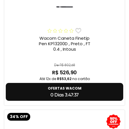
Wacom Caneta Finetip
Pen KP13200D , Preto , FT
0.4 , Intous
De R$ 802,68
R$ 526,90
Até 12x de
R$53,62
no cartão
OFERTAS WACOM
0 Dias 3:47:36
34% OFF