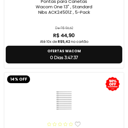
Pontas para Canetas
Wacom One 13" , Standard
Nibs ACK24501Z , 5-Pack
De R$ 56,62
R$ 44,90
Até 10x de
R$5,42
no cartão
OFERTAS WACOM
0 Dias 3:47:36
14% OFF