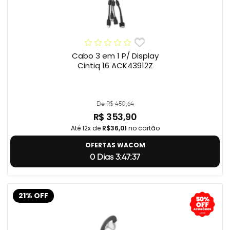
Cabo 3 em 1 P/ Display
Cintiq 16 ACK43912Z
De R$ 450,64
R$ 353,90
Até 12x de
R$36,01
no cartão
OFERTAS WACOM
0 Dias 3:47:36
21% OFF