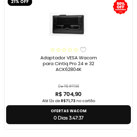
21% OFF
Adaptador VESA Wacom
para Cintiq Pro 24 e 32
ACK62804K
De R$ 897,58
R$ 704,90
Até 12x de
R$71,73
no cartão
OFERTAS WACOM
0 Dias 3:47:36