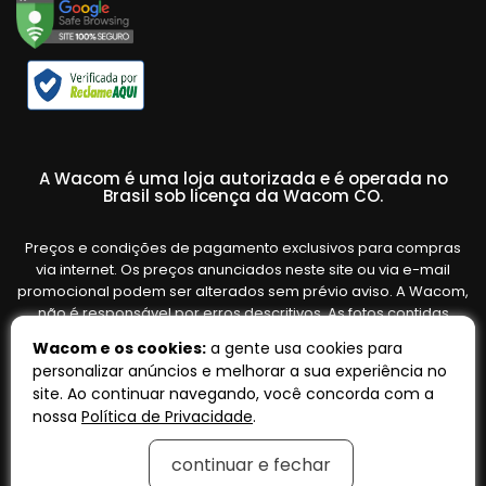
A Wacom é uma loja autorizada e é operada no
Brasil sob licença da Wacom CO.
Preços e condições de pagamento exclusivos para compras
via internet. Os preços anunciados neste site ou via e-mail
promocional podem ser alterados sem prévio aviso. A Wacom,
não é responsável por erros descritivos. As fotos contidas
nesta página são meramente ilustrativas do produto e podem
Wacom e os cookies:
a gente usa cookies para
variar de acordo com o fornecedor/lote do fabricante. Ofertas
personalizar anúncios e melhorar a sua experiência no
válidas até o término de nossos estoques. Vendas sujeitas à
site. Ao continuar navegando, você concorda com a
análise e confirmação de dados.
nossa
Política de Privacidade
.
continuar e fechar