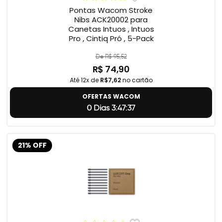
Pontas Wacom Stroke
Nibs ACK20002 para
Canetas Intuos , Intuos
Pro , Cintiq Pró , 5-Pack
De R$ 95,52
R$ 74,90
Até 12x de
R$7,62
no cartão
OFERTAS WACOM
0 Dias 3:47:36
21% OFF