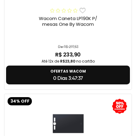
Wacom Caneta LP190K P/
mesas One By Wacom
De R$ 297,53
R$ 233,90
Até 12x de
R$23,80
no cartão
OFERTAS WACOM
0 Dias 3:47:36
34% OFF