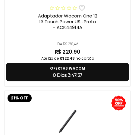
Adaptador Wacom One 12
13 Touch Power US , Preto
- ACK44914A
De R$ 281,46
R$ 220,90
Até 12x de
R$22,48
no cartão
OFERTAS WACOM
0 Dias 3:47:36
21% OFF