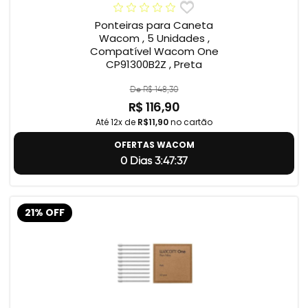
Ponteiras para Caneta
Wacom , 5 Unidades ,
Compatível Wacom One
CP91300B2Z , Preta
De R$ 148,30
R$ 116,90
Até 12x de
R$11,90
no cartão
OFERTAS WACOM
0 Dias 3:47:36
21% OFF