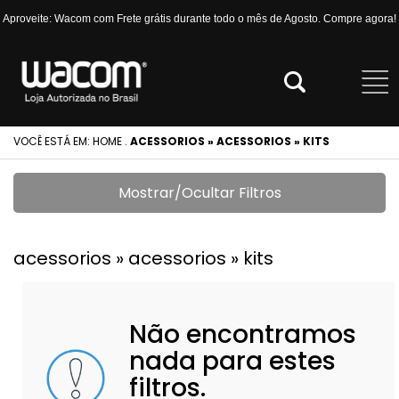
Aproveite: Wacom com Frete grátis durante todo o mês de Agosto. Compre agora!
VOCÊ ESTÁ EM:
HOME
.
ACESSORIOS » ACESSORIOS » KITS
Mostrar/Ocultar Filtros
acessorios » acessorios » kits
Não encontramos
nada para estes
filtros.