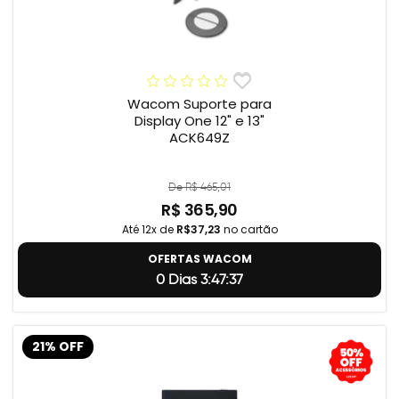
Wacom Suporte para
Display One 12" e 13"
ACK649Z
De R$ 465,01
R$ 365,90
Até 12x de
R$37,23
no cartão
OFERTAS WACOM
0 Dias 3:47:36
21% OFF