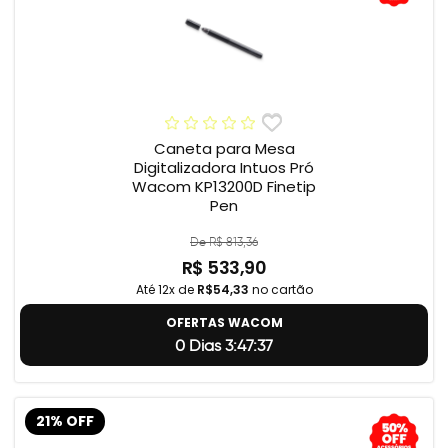
Caneta para Mesa
Digitalizadora Intuos Pró
Wacom KP13200D Finetip
Pen
De R$ 813,36
R$ 533,90
Até 12x de
R$54,33
no cartão
OFERTAS WACOM
0 Dias 3:47:36
21% OFF