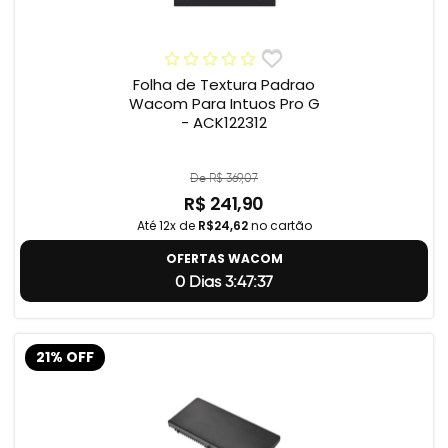
Folha de Textura Padrao
Wacom Para Intuos Pro G
- ACK122312
De R$ 369,07
R$ 241,90
Até 12x de
R$24,62
no cartão
OFERTAS WACOM
0 Dias 3:47:36
21% OFF