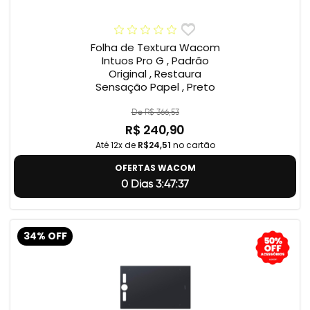
Folha de Textura Wacom
Intuos Pro G , Padrão
Original , Restaura
Sensação Papel , Preto
De R$ 366,53
R$ 240,90
Até 12x de
R$24,51
no cartão
OFERTAS WACOM
0 Dias 3:47:36
34% OFF